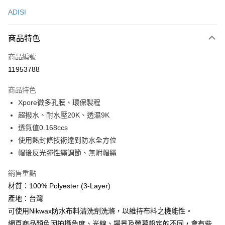
信用卡一次付款
ADISI
超商取貨付款
商品特色
LINE Pay
商品編號
Apple Pay
11953788
街口支付
商品特色
悠遊付
Xpore微多孔膜、環保製程
Google Pay
超撥水、耐水壓20K、透濕9K
透氣值0.168ccs
全盈+PAY
使用熱封條技術達到防水全方位
AFTEE先享後付
帽後反光彈性繩調節、無附帽繩
相關說明
銷售重點
【關於「AFTEE先享後付」】
ATM付款
AFTEE先享後付是「在收到商品之後才付款」的支付方式。 讓您購物簡單
材質：100% Polyester (3-Layer)
便利好安心！
產地：台灣
貨到付款
１．簡單：不需註冊會員、不需綁卡、不需儲值。
２．便利：只要手機號碼，簡訊認證，即可結帳。
可使用Nikwax防水布料清洗劑洗滌，以維持布料之機能性。
３．安心：先確認商品／服務後，再付款。
網頁商品顏色因拍攝角度、光線、場景及螢幕設定的不同，會有些
運送方式