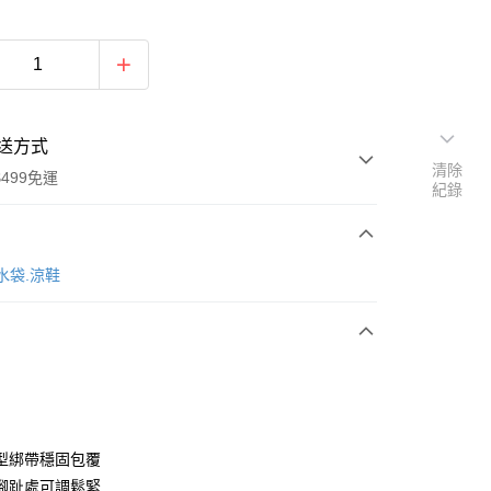
送方式
清除
499免運
紀錄
次付款
 水袋.涼鞋
付款
型綁帶穩固包覆
腳趾處可調鬆緊