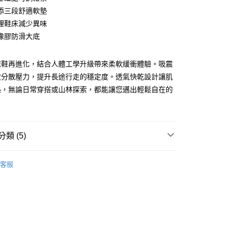
添三段舒適軟墊
y
理鞋床減少異味
橡膠防滑大底
享後付
涼鞋再進化，結合人體工學升級帶來柔軟緩衝體驗。吸震
FTEE先享後付」】
效分散壓力，提升長途行走的穩定度。透氣快乾設計讓肌
先享後付是「在收到商品之後才付款」的支付方式。 讓您購物簡單
熱，無論日常穿搭或山林探索，都能讓您邁出輕鬆自在的
心！
：不需註冊會員、不需綁卡、不需儲值。
：只要手機號碼，簡訊認證，即可結帳。
：先確認商品／服務後，再付款。
付款
類 (5)
EE先享後付」結帳流程】
0，滿NT$499(含以上)免運費
方式選擇「AFTEE先享後付」後，將跳轉至「AFTEE先享後
牌 分 類 總 覽 --- ❒
頁面，進行簡訊認證並確認金額後，即可完成結帳。
SOURCE 涼鞋
客服
付款
成立數日內，您將收到繳費通知簡訊。
hoes & Sandle
涼鞋/拖鞋
費通知簡訊後14天內，點擊此簡訊中的連結，可透過四大超商
0，滿NT$799(含以上)免運費
網路銀行／等多元方式進行付款，方視為交易完成。
 》Water Sports
兩棲鞋｜防滑鞋｜船潛鞋｜蛙鞋
：結帳手續完成當下不需立刻繳費，但若您需要取消訂單，請聯
的店家。未經商家同意取消之訂單仍視為有效，需透過AFTEE
總覽 》
繳納相關費用。
00，滿NT$799(含以上)免運費
否成功請以「AFTEE先享後付 」之結帳頁面顯示為準，若有關於
ew Arrivals
運動/越野跑 l 新品
運動涼鞋
功／繳費後需取消欲退款等相關疑問，請聯繫「AFTEE先享後