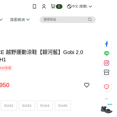
0
中文 (繁體)
探索綠洲
CE 越野運動涼鞋【銀河藍】Gobi 2.0
1H1
499免運
950
EU42
EU43
EU44
EU45