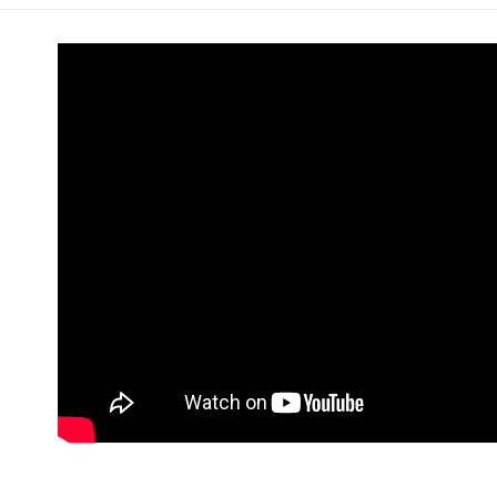
付款後門
付客戶支
免運費
【注意事
１．透過由
交易，需
求債權轉
２．關於
https://aft
３．未成
「AFTE
任。
４．使用「
即時審查
結果請求
５．嚴禁
形，恩沛
動。