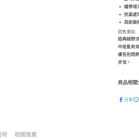
織帶增
Google Pa
抗菌處
全盈+PAY
高耐磨
AFTEE先
銷售重點
相關說明
經典越野
【關於「A
中底能有
ATM付款
AFTEE
膚告別悶
便利好安
１．簡單
步伐。
２．便利
運送方式
３．安心
全家取貨
商品相關分
【「AFT
每筆NT$6
１．於結帳
❒ --- 品 
付」結帳
分享
7-11取貨
２．訂單
各式鞋款 l S
３．收到繳
每筆NT$6
／ATM／
►《 水域探索
※ 請注意
宅配
絡購買商品
►《 商品
先享後付
每筆NT$1
※ 交易是
說明
相關推薦
❚ 新品上市 N
是否繳費成