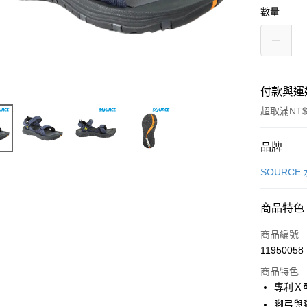
數量
付款與運
超取滿NT$
付款方式
品牌
信用卡一
SOURCE
超商取貨
商品特色
LINE Pay
商品編號
Apple Pay
11950058
商品特色
街口支付
專利Ｘ
悠遊付
腳弓與