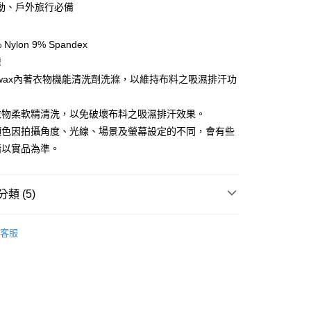
動、戶外旅行必備
享後付
ylon 9% Spandex
FTEE先享後付」】
灣
先享後付是「在收到商品之後才付款」的支付方式。 讓您購物簡單
kwax內著衣物機能清洗劑洗滌，以維持布料之吸濕排汗功
心！
：不需註冊會員、不需綁卡、不需儲值。
：只要手機號碼，簡訊認證，即可結帳。
衣物柔軟精清洗，以免破壞布料之吸濕排汗效果。
：先確認商品／服務後，再付款。
顏色因拍攝角度、光線、場景及螢幕設定的不同，會有些
EE先享後付」結帳流程】
請以實品為準。
方式選擇「AFTEE先享後付」後，將跳轉至「AFTEE先享後
付款
頁面，進行簡訊認證並確認金額後，即可完成結帳。
0，滿NT$499(含以上)免運費
成立數日內，您將收到繳費通知簡訊。
類 (5)
費通知簡訊後14天內，點擊此簡訊中的連結，可透過四大超商
網路銀行／等多元方式進行付款，方視為交易完成。
付款
：結帳手續完成當下不需立刻繳費，但若您需要取消訂單，請聯
 》Accessories
防曬配件
防曬袖套/口罩/面罩/
0，滿NT$799(含以上)免運費
的店家。未經商家同意取消之訂單仍視為有效，需透過AFTEE
客服
繳納相關費用。
否成功請以「AFTEE先享後付 」之結帳頁面顯示為準，若有關於
 》Water Sports
水類服飾｜配件
功／繳費後需取消欲退款等相關疑問，請聯繫「AFTEE先享後
00，滿NT$799(含以上)免運費
總覽 》
援中心」
https://netprotections.freshdesk.com/support/home
市自取
牌 分 類 總 覽 --- ❒
ADISI
配件 ♦︎ 遮陽帽、防水帽、
項】