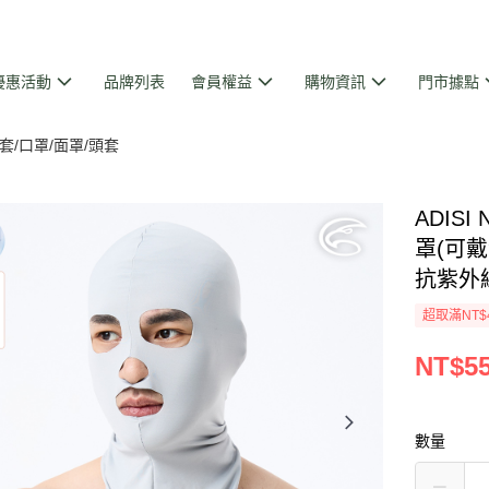
優惠活動
品牌列表
會員權益
購物資訊
門市據點
套/口罩/面罩/頭套
ADIS
罩(可戴泳
抗紫外線
超取滿NT$
NT$5
數量