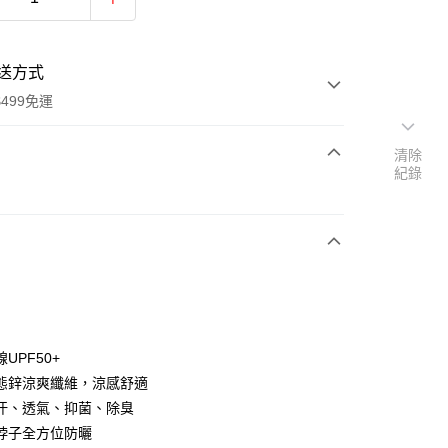
送方式
499免運
清除
紀錄
次付款
付款
UPF50+
態鋅涼爽纖維，涼感舒適
汗、透氣、抑菌、除臭
y
脖子全方位防曬