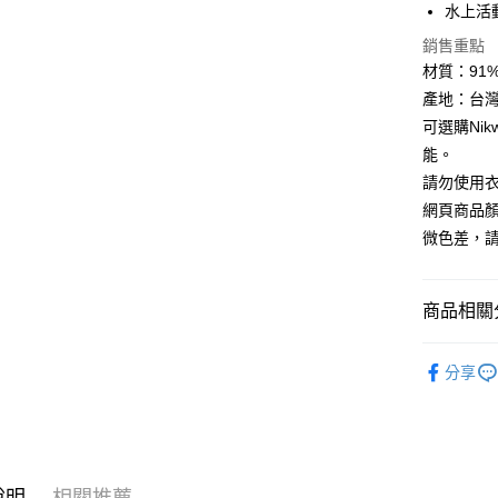
全盈+PAY
水上活
AFTEE先
銷售重點
相關說明
材質：91% N
【關於「A
產地：台
ATM付款
AFTEE
可選購Ni
便利好安
貨到付款
１．簡單
能。
２．便利
請勿使用
３．安心
網頁商品
運送方式
【「AFT
微色差，
１．於結帳
全家取貨
付」結帳
每筆NT$6
２．訂單
商品相關分
３．收到繳
／ATM／
7-11取貨
※ 請注意
►《 機能配件
每筆NT$6
絡購買商品
分享
頭套
先享後付
宅配
※ 交易是
►《 水域探索
是否繳費成
每筆NT$1
►《 商品
付客戶支
付款後門
❒ --- 品 
【注意事
說明
相關推薦