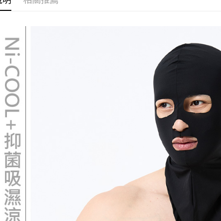
免運費
袖套其他
１．透過由
交易，需
貨到付款
❚ 新品上市 N
求債權轉
２．關於
每筆NT$1
https://aft
３．未成
「AFTE
任。
４．使用「
即時審查
結果請求
５．嚴禁
形，恩沛
動。