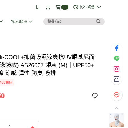
0
中文 (繁體)
探索綠洲
I Ni-COOL+抑菌吸濕涼爽抗UV眼基尼面
鏡款) AS26027 銀灰 (M)｜UPF50+
 涼感 彈性 防臭 吸排
499免運
50