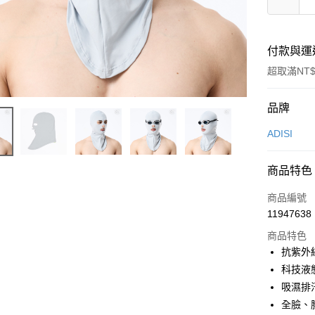
付款與運
超取滿NT$
付款方式
品牌
信用卡一
ADISI
超商取貨
商品特色
LINE Pay
商品編號
Apple Pay
11947638
商品特色
街口支付
抗紫外線
悠遊付
科技液
吸濕排
Google Pa
全臉、