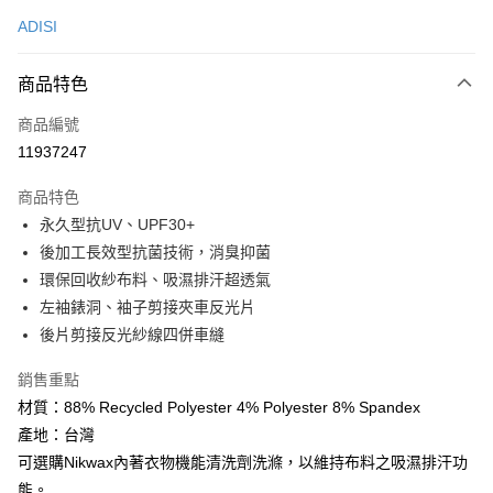
信用卡一次付款
ADISI
超商取貨付款
商品特色
LINE Pay
商品編號
Apple Pay
11937247
街口支付
商品特色
悠遊付
永久型抗UV、UPF30+
Google Pay
後加工長效型抗菌技術，消臭抑菌
環保回收紗布料、吸濕排汗超透氣
全盈+PAY
左袖錶洞、袖子剪接夾車反光片
AFTEE先享後付
後片剪接反光紗線四併車縫
相關說明
銷售重點
【關於「AFTEE先享後付」】
ATM付款
AFTEE先享後付是「在收到商品之後才付款」的支付方式。 讓您購物簡單
材質：88% Recycled Polyester 4% Polyester 8% Spandex
便利好安心！
產地：台灣
貨到付款
１．簡單：不需註冊會員、不需綁卡、不需儲值。
２．便利：只要手機號碼，簡訊認證，即可結帳。
可選購Nikwax內著衣物機能清洗劑洗滌，以維持布料之吸濕排汗功
３．安心：先確認商品／服務後，再付款。
能。
運送方式