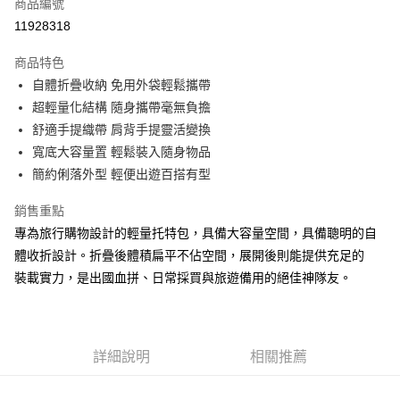
商品編號
Apple Pay
11928318
街口支付
商品特色
悠遊付
自體折疊收納 免用外袋輕鬆攜帶
Google Pay
超輕量化結構 隨身攜帶毫無負擔
舒適手提織帶 肩背手提靈活變換
全盈+PAY
寬底大容量置 輕鬆裝入隨身物品
AFTEE先享後付
簡約俐落外型 輕便出遊百搭有型
相關說明
銷售重點
【關於「AFTEE先享後付」】
ATM付款
AFTEE先享後付是「在收到商品之後才付款」的支付方式。 讓您購物簡單
專為旅行購物設計的輕量托特包，具備大容量空間，具備聰明的自
便利好安心！
體收折設計。折疊後體積扁平不佔空間，展開後則能提供充足的
１．簡單：不需註冊會員、不需綁卡、不需儲值。
運送方式
２．便利：只要手機號碼，簡訊認證，即可結帳。
裝載實力，是出國血拼、日常採買與旅遊備用的絕佳神隊友。
３．安心：先確認商品／服務後，再付款。
全家取貨付款
每筆NT$60，滿NT$499(含以上)免運費
【「AFTEE先享後付」結帳流程】
１．於結帳方式選擇「AFTEE先享後付」後，將跳轉至「AFTEE先享後付」
7-11取貨付款
詳細說明
相關推薦
結帳頁面，進行簡訊認證並確認金額後，即可完成結帳。
２．訂單成立數日內，您將收到繳費通知簡訊。
每筆NT$60，滿NT$799(含以上)免運費
３．收到繳費通知簡訊後14天內，點擊此簡訊中的連結，可透過四大超商／