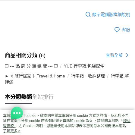
顯示電腦版詳細說明
客服
商品相關分類 (6)
查看全部
❒ --- 品 牌 分 類 總 覽 --- ❒
YUE 行李箱.包袋配件
►《 旅行居家 》Travel & Home
行李箱．收納整理
行李箱.整
理袋
本分類熱銷
全站排行
本網站中使用 cookie，欲查詢有關本網站使用 cookie 方式之詳情，及若您不希
熱門標籤
望在電腦上使用 cookie 時應如何變更電腦的 cookie 設定，請參閱本網站「
隱私
權條款
」之 Cookie 聲明。您繼續使用本網站即表示您同意本公司得按本網站使
用條款之 Cookie 聲明使用 cookie。
了解更多 >