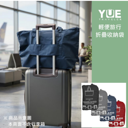
ATM／網路銀行／等多元方式進行付款，方視為交易完成。
宅配
※ 請注意：結帳手續完成當下不需立刻繳費，但若您需要取消訂單，請聯絡
每筆NT$100，滿NT$799(含以上)免運費
購買商品的店家。未經商家同意取消之訂單仍視為有效，需透過AFTEE先享
後付繳納相關費用。
付款後門市自取
※ 交易是否成功請以「AFTEE先享後付 」之結帳頁面顯示為準，若有關於
是否繳費成功／繳費後需取消欲退款等相關疑問，請聯繫「AFTEE先享後付
免運費
客戶支援中心」
https://netprotections.freshdesk.com/support/home
【注意事項】
１．透過由恩沛科技股份有限公司提供之「AFTEE先享後付」服務完成之交
易，需依本服務之必要範圍內提供個人資料，並將交易相關給付款項請求債
權轉讓予恩沛科技股份有限公司。
２．關於個人資料處理事宜，請瀏覽以下網址：
https://aftee.tw/terms/#terms3
３．未成年的使用者請事先徵得法定代理人或監護人之同意方可使用
「AFTEE先享後付」，若未經同意申辦者引起之損失，本公司不負相關責
任。
４．使用「AFTEE先享後付」時，將依據個別帳號之用戶狀況，依本公司即
時審查核予不同之上限額度；若仍有額度不足之情形，本公司將視審查結果
請求用戶進行身份認證。
５．嚴禁一人註冊多個帳號或使用他人資訊註冊。若發現惡意使用之情形，
恩沛科技股份有限公司將有權停止該用戶之使用額度並採取法律行動。