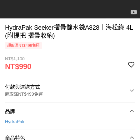
HydraPak Seeker摺疊儲水袋A828｜海松綠 4L
(附提把 摺疊收納)
超取滿NT$499免運
NT$1,100
NT$990
付款與運送方式
超取滿NT$499免運
付款方式
品牌
信用卡一次付款
HydraPak
超商取貨付款
商品特色
LINE Pay