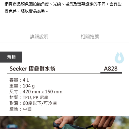
7-11取貨付款
網頁商品顏色因拍攝角度、光線、場景及螢幕設定的不同，會有些
３．收到繳費通知簡訊後14天內，點擊此簡訊中的連結，可透過四大超商／
ATM／網路銀行／等多元方式進行付款，方視為交易完成。
微色差，請以實品為準。
每筆NT$60，滿NT$799(含以上)免運費
※ 請注意：結帳手續完成當下不需立刻繳費，但若您需要取消訂單，請聯絡
購買商品的店家。未經商家同意取消之訂單仍視為有效，需透過AFTEE先享
宅配
後付繳納相關費用。
每筆NT$100，滿NT$799(含以上)免運費
※ 交易是否成功請以「AFTEE先享後付 」之結帳頁面顯示為準，若有關於
是否繳費成功／繳費後需取消欲退款等相關疑問，請聯繫「AFTEE先享後付
詳細說明
相關推薦
客戶支援中心」
https://netprotections.freshdesk.com/support/home
付款後門市自取
免運費
【注意事項】
１．透過由恩沛科技股份有限公司提供之「AFTEE先享後付」服務完成之交
貨到付款
易，需依本服務之必要範圍內提供個人資料，並將交易相關給付款項請求債
權轉讓予恩沛科技股份有限公司。
每筆NT$130，滿NT$3,000(含以上)免運費
２．關於個人資料處理事宜，請瀏覽以下網址：
https://aftee.tw/terms/#terms3
３．未成年的使用者請事先徵得法定代理人或監護人之同意方可使用
「AFTEE先享後付」，若未經同意申辦者引起之損失，本公司不負相關責
任。
４．使用「AFTEE先享後付」時，將依據個別帳號之用戶狀況，依本公司即
時審查核予不同之上限額度；若仍有額度不足之情形，本公司將視審查結果
請求用戶進行身份認證。
５．嚴禁一人註冊多個帳號或使用他人資訊註冊。若發現惡意使用之情形，
恩沛科技股份有限公司將有權停止該用戶之使用額度並採取法律行動。