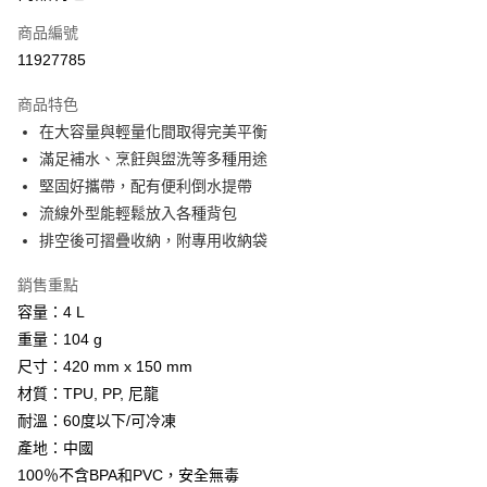
商品編號
Apple Pay
11927785
街口支付
商品特色
悠遊付
在大容量與輕量化間取得完美平衡
Google Pay
滿足補水、烹飪與盥洗等多種用途
堅固好攜帶，配有便利倒水提帶
全盈+PAY
流線外型能輕鬆放入各種背包
AFTEE先享後付
排空後可摺疊收納，附專用收納袋
相關說明
銷售重點
【關於「AFTEE先享後付」】
ATM付款
AFTEE先享後付是「在收到商品之後才付款」的支付方式。 讓您購物簡單
容量：4 L
便利好安心！
重量：104 g
貨到付款
１．簡單：不需註冊會員、不需綁卡、不需儲值。
２．便利：只要手機號碼，簡訊認證，即可結帳。
尺寸：420 mm x 150 mm
３．安心：先確認商品／服務後，再付款。
材質：TPU, PP, 尼龍
運送方式
耐溫：60度以下/可冷凍
【「AFTEE先享後付」結帳流程】
全家取貨付款
１．於結帳方式選擇「AFTEE先享後付」後，將跳轉至「AFTEE先享後付」
產地：中國
每筆NT$60，滿NT$499(含以上)免運費
結帳頁面，進行簡訊認證並確認金額後，即可完成結帳。
100％不含BPA和PVC，安全無毒
２．訂單成立數日內，您將收到繳費通知簡訊。