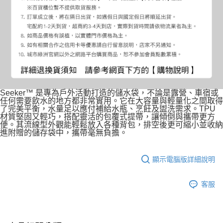
Seeker™ 是專為戶外活動打造的儲水袋，不論是露營、車宿或
任何需要飲水的地方都非常實用。它在大容量與輕量化之間取得
了完美平衡，水量足以應付補給水瓶、烹飪及盥洗需求。TPU
材質堅固又輕巧，搭配靈活的包覆式提帶，讓傾倒與攜帶更方
便。其流線型外觀能輕鬆放入各種背包，排空後更可縮小並收納
進附贈的儲存袋中，攜帶毫無負擔。
顯示電腦版詳細說明
客服