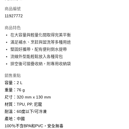
商品編號
Apple Pay
11927772
街口支付
商品特色
悠遊付
在大容量與輕量化間取得完美平衡
Google Pay
滿足補水、烹飪與盥洗等多種用途
堅固好攜帶，配有便利倒水提帶
全盈+PAY
流線外型能輕鬆放入各種背包
AFTEE先享後付
排空後可摺疊收納，附專用收納袋
相關說明
銷售重點
【關於「AFTEE先享後付」】
ATM付款
AFTEE先享後付是「在收到商品之後才付款」的支付方式。 讓您購物簡單
容量：2 L
便利好安心！
重量：76 g
貨到付款
１．簡單：不需註冊會員、不需綁卡、不需儲值。
２．便利：只要手機號碼，簡訊認證，即可結帳。
尺寸：320 mm x 130 mm
３．安心：先確認商品／服務後，再付款。
材質：TPU, PP, 尼龍
運送方式
耐溫：60度以下/可冷凍
【「AFTEE先享後付」結帳流程】
全家取貨付款
１．於結帳方式選擇「AFTEE先享後付」後，將跳轉至「AFTEE先享後付」
產地：中國
每筆NT$60，滿NT$499(含以上)免運費
結帳頁面，進行簡訊認證並確認金額後，即可完成結帳。
100％不含BPA和PVC，安全無毒
２．訂單成立數日內，您將收到繳費通知簡訊。