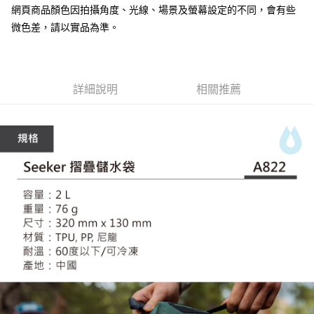
7-11取貨付款
網頁商品顏色因拍攝角度、光線、場景及螢幕設定的不同，會有些
３．收到繳費通知簡訊後14天內，點擊此簡訊中的連結，可透過四大超商／
ATM／網路銀行／等多元方式進行付款，方視為交易完成。
微色差，請以實品為準。
每筆NT$60，滿NT$799(含以上)免運費
※ 請注意：結帳手續完成當下不需立刻繳費，但若您需要取消訂單，請聯絡
購買商品的店家。未經商家同意取消之訂單仍視為有效，需透過AFTEE先享
宅配
後付繳納相關費用。
每筆NT$100，滿NT$799(含以上)免運費
※ 交易是否成功請以「AFTEE先享後付 」之結帳頁面顯示為準，若有關於
是否繳費成功／繳費後需取消欲退款等相關疑問，請聯繫「AFTEE先享後付
詳細說明
相關推薦
客戶支援中心」
https://netprotections.freshdesk.com/support/home
付款後門市自取
免運費
【注意事項】
１．透過由恩沛科技股份有限公司提供之「AFTEE先享後付」服務完成之交
貨到付款
易，需依本服務之必要範圍內提供個人資料，並將交易相關給付款項請求債
權轉讓予恩沛科技股份有限公司。
每筆NT$130，滿NT$3,000(含以上)免運費
２．關於個人資料處理事宜，請瀏覽以下網址：
https://aftee.tw/terms/#terms3
３．未成年的使用者請事先徵得法定代理人或監護人之同意方可使用
「AFTEE先享後付」，若未經同意申辦者引起之損失，本公司不負相關責
任。
４．使用「AFTEE先享後付」時，將依據個別帳號之用戶狀況，依本公司即
時審查核予不同之上限額度；若仍有額度不足之情形，本公司將視審查結果
請求用戶進行身份認證。
５．嚴禁一人註冊多個帳號或使用他人資訊註冊。若發現惡意使用之情形，
恩沛科技股份有限公司將有權停止該用戶之使用額度並採取法律行動。