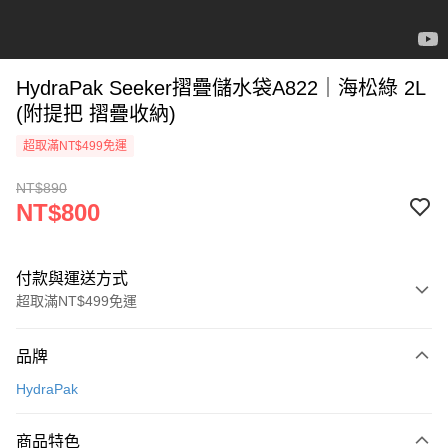
HydraPak Seeker摺疊儲水袋A822｜海松綠 2L
(附提把 摺疊收納)
超取滿NT$499免運
NT$890
NT$800
付款與運送方式
超取滿NT$499免運
付款方式
品牌
信用卡一次付款
HydraPak
超商取貨付款
商品特色
LINE Pay