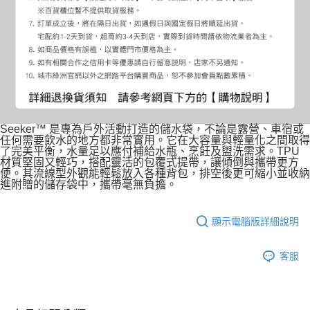
Seeker™ 是專為戶外活動打造的儲水袋，不論是露營、車宿或
任何需要飲水的地方都非常實用。它在大容量與輕量化之間取得
了完美平衡，水量足以應付補給水瓶、烹飪及盥洗需求。TPU
材質堅固又輕巧，搭配靈活的包覆式提帶，讓傾倒與攜帶更方
便。其流線型外觀能輕鬆放入各種背包，排空後更可縮小並收納
進附贈的儲存袋中，攜帶毫無負擔。
顯示電腦版詳細說明
客服