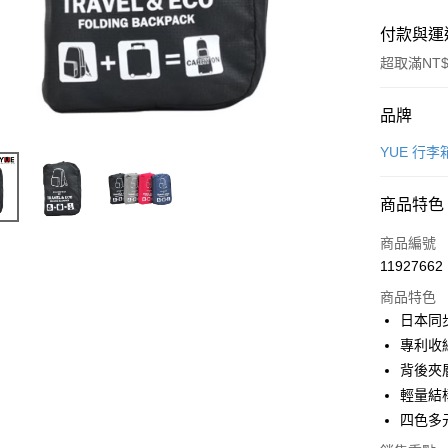
付款與運
超取滿NT$
付款方式
品牌
信用卡一
YUE 行李
超商取貨
商品特色
LINE Pay
商品編號
Apple Pay
11927662
商品特色
街口支付
日本同
悠遊付
專利收
背後夾
Google Pa
輕量結
全盈+PAY
四色多
AFTEE先