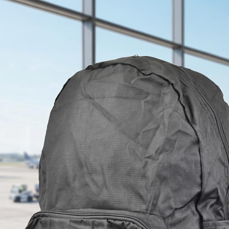
求債權轉
２．關於
https://aft
３．未成
「AFTE
任。
４．使用「
即時審查
結果請求
５．嚴禁
形，恩沛
動。