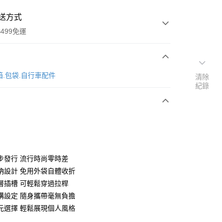
送方式
499免運
次付款
箱.包袋.自行車配件
清除
紀錄
付款
步發行 流行時尚零時差
納設計 免用外袋自體收折
層插槽 可輕鬆穿過拉桿
y
構設定 隨身攜帶毫無負擔
元選擇 輕鬆展現個人風格
享後付