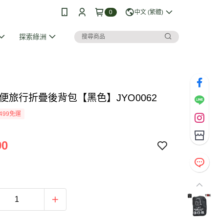
0
中文 (繁體)
探索綠洲
輕便旅行折疊後背包【黑色】JYO0062
499免運
90