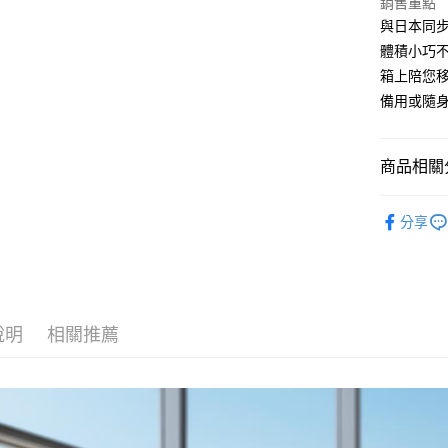
銷售重點
相關說明
與日本同
【關於「A
體積小巧
ATM付款
AFTEE
箱上陪您
便利好安
１．簡單
備用或隨
２．便利
運送方式
３．安心
全家取貨
商品相關分
【「AFT
每筆NT$6
１．於結帳
❒ --- 品 
付」結帳
分享
7-11取貨
２．訂單
►《 旅行居家
３．收到繳
每筆NT$6
整理袋
／ATM／
※ 請注意
宅配
►《 商品
絡購買商品
先享後付
每筆NT$1
各式包款 l B
※ 交易是
說明
相關推薦
是否繳費成
付款後門
►《 登山健
付客戶支
免運費
❚ 新品上市 N
【注意事
１．透過由
交易，需