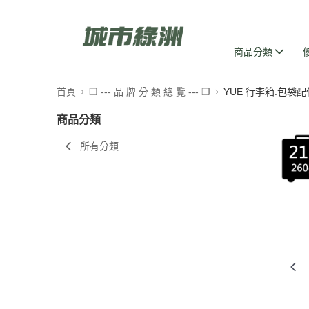
商品分類
首頁
❒ --- 品 牌 分 類 總 覽 --- ❒
YUE 行李箱.包袋配
商品分類
所有分類