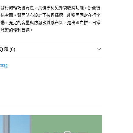
步發行的輕巧後背包，具備專利免外袋收納功能，折疊後
FTEE先享後付」】
不佔空間。背面貼心設計了拉桿插槽，能穩固固定在行李
先享後付是「在收到商品之後才付款」的支付方式。 讓您購物簡單
移動，充足的容量與防潑水質感布料，是出國血拼、日常
心！
：不需註冊會員、不需綁卡、不需儲值。
身旅遊的便利首選。
：只要手機號碼，簡訊認證，即可結帳。
：先確認商品／服務後，再付款。
付款
類 (6)
EE先享後付」結帳流程】
0，滿NT$499(含以上)免運費
方式選擇「AFTEE先享後付」後，將跳轉至「AFTEE先享後
牌 分 類 總 覽 --- ❒
頁面，進行簡訊認證並確認金額後，即可完成結帳。
YUE 行李箱.包袋配件
客服
付款
成立數日內，您將收到繳費通知簡訊。
 》Travel & Home
行李箱．收納整理
行李箱.
費通知簡訊後14天內，點擊此簡訊中的連結，可透過四大超商
0，滿NT$799(含以上)免運費
網路銀行／等多元方式進行付款，方視為交易完成。
：結帳手續完成當下不需立刻繳費，但若您需要取消訂單，請聯
總覽 》
的店家。未經商家同意取消之訂單仍視為有效，需透過AFTEE
繳納相關費用。
00，滿NT$799(含以上)免運費
ag & Backbag
攻頂包
否成功請以「AFTEE先享後付 」之結帳頁面顯示為準，若有關於
功／繳費後需取消欲退款等相關疑問，請聯繫「AFTEE先享後
市自取
行 》Hiking
登山背包
攻頂包 / 輕量包
援中心」
https://netprotections.freshdesk.com/support/home
ew Arrivals
旅行配件 l 新品
項】
恩沛科技股份有限公司提供之「AFTEE先享後付」服務完成之
依本服務之必要範圍內提供個人資料，並將交易相關給付款項請