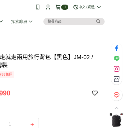
0
中文 (繁體)
探索綠洲
說走就走兩用旅行背包【黑色】JM-02 /
灣製
799免運
990