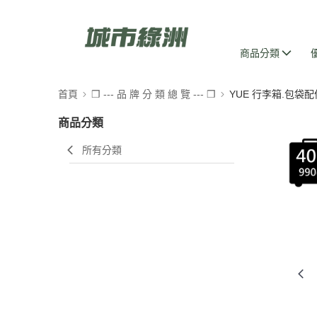
商品分類
首頁
❒ --- 品 牌 分 類 總 覽 --- ❒
YUE 行李箱.包袋配
商品分類
所有分類