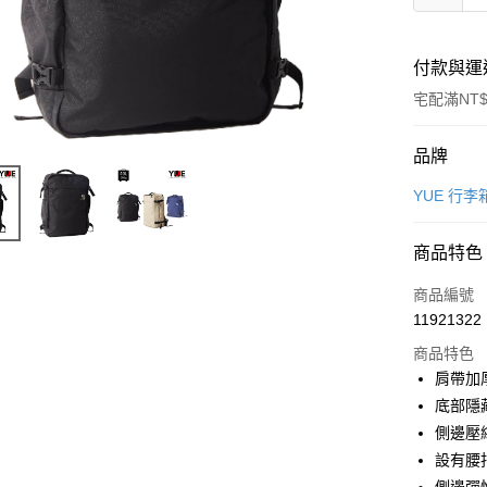
付款與運
宅配滿NT$
付款方式
品牌
信用卡一
YUE 行李
LINE Pay
商品特色
Apple Pay
商品編號
街口支付
11921322
商品特色
悠遊付
肩帶加
Google Pa
底部隱
側邊壓
全盈+PAY
設有腰
AFTEE先