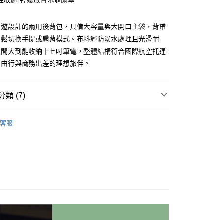
性收納 輕鬆放置水壺雨傘
FTEE先享後付」】
先享後付是「在收到商品之後才付款」的支付方式。 讓您購物簡單
出遊設計的兩用後背包，具備大容量與大開口主袋，背帶
心！
輕鬆切換手提或肩背模式。布料經防潑水處理且光滑耐
：不需註冊會員、不需綁卡、不需儲值。
空間大到能收納十七吋筆電，整體結構符合國際航空托運
：只要手機號碼，簡訊認證，即可結帳。
：先確認商品／服務後，再付款。
自由行與商務出差的理想旅伴。
EE先享後付」結帳流程】
00，滿NT$799(含以上)免運費
方式選擇「AFTEE先享後付」後，將跳轉至「AFTEE先享後
類 (7)
頁面，進行簡訊認證並確認金額後，即可完成結帳。
市自取
成立數日內，您將收到繳費通知簡訊。
費通知簡訊後14天內，點擊此簡訊中的連結，可透過四大超商
牌 分 類 總 覽 --- ❒
YUE 行李箱.包袋配件
網路銀行／等多元方式進行付款，方視為交易完成。
客服
ag & Backbag
休閒旅遊背包
：結帳手續完成當下不需立刻繳費，但若您需要取消訂單，請聯
的店家。未經商家同意取消之訂單仍視為有效，需透過AFTEE
 》Travel & Home
行李箱．收納整理
行李箱.
繳納相關費用。
否成功請以「AFTEE先享後付 」之結帳頁面顯示為準，若有關於
功／繳費後需取消欲退款等相關疑問，請聯繫「AFTEE先享後
總覽 》
援中心」
https://netprotections.freshdesk.com/support/home
ag & Backbag
旅行袋
項】
恩沛科技股份有限公司提供之「AFTEE先享後付」服務完成之
趣 》Camping
👍【露營用品推薦】👍
依本服務之必要範圍內提供個人資料，並將交易相關給付款項請
讓予恩沛科技股份有限公司。