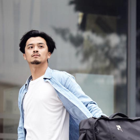
❚ 新品上市 N
２．關於
https://aft
３．未成
「AFTE
任。
４．使用「
即時審查
結果請求
５．嚴禁
形，恩沛
動。