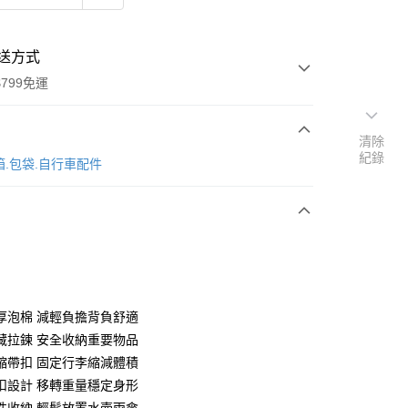
送方式
799免運
清除
紀錄
次付款
箱.包袋.自行車配件
厚泡棉 減輕負擔背負舒適
y
藏拉鍊 安全收納重要物品
縮帶扣 固定行李縮減體積
扣設計 移轉重量穩定身形
享後付