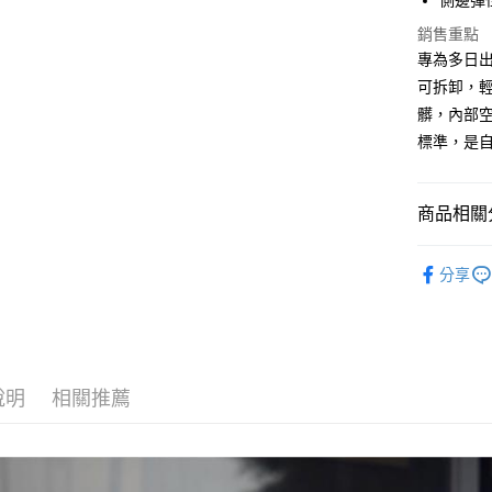
側邊彈
相關說明
銷售重點
【關於「A
ATM付款
AFTEE
專為多日
便利好安
可拆卸，
１．簡單
髒，內部
２．便利
運送方式
３．安心
標準，是
宅配
【「AFT
每筆NT$1
１．於結帳
商品相關分
付」結帳
付款後門
２．訂單
３．收到繳
❒ --- 品 
免運費
／ATM／
分享
各式包款 l B
※ 請注意
絡購買商品
►《 旅行居家
先享後付
整理袋
※ 交易是
是否繳費成
►《 商品
付客戶支
說明
相關推薦
各式包款 l B
【注意事
１．透過由
►《 露營野
交易，需
求債權轉