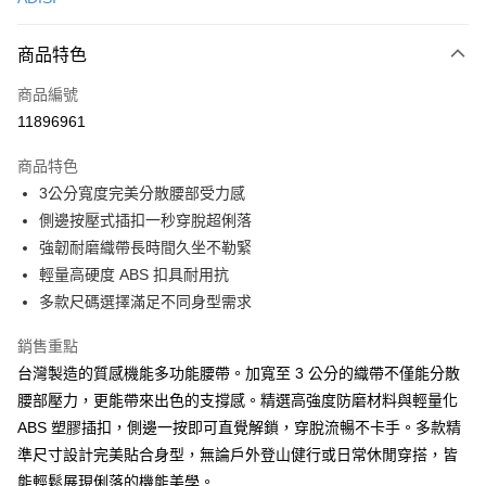
超商取貨付款
商品特色
LINE Pay
商品編號
Apple Pay
11896961
街口支付
商品特色
悠遊付
3公分寬度完美分散腰部受力感
Google Pay
側邊按壓式插扣一秒穿脫超俐落
強韌耐磨織帶長時間久坐不勒緊
全盈+PAY
輕量高硬度 ABS 扣具耐用抗
AFTEE先享後付
多款尺碼選擇滿足不同身型需求
相關說明
銷售重點
【關於「AFTEE先享後付」】
ATM付款
AFTEE先享後付是「在收到商品之後才付款」的支付方式。 讓您購物簡單
台灣製造的質感機能多功能腰帶。加寬至 3 公分的織帶不僅能分散
便利好安心！
腰部壓力，更能帶來出色的支撐感。精選高強度防磨材料與輕量化
１．簡單：不需註冊會員、不需綁卡、不需儲值。
運送方式
２．便利：只要手機號碼，簡訊認證，即可結帳。
ABS 塑膠插扣，側邊一按即可直覺解鎖，穿脫流暢不卡手。多款精
３．安心：先確認商品／服務後，再付款。
全家取貨付款
準尺寸設計完美貼合身型，無論戶外登山健行或日常休閒穿搭，皆
每筆NT$60，滿NT$499(含以上)免運費
能輕鬆展現俐落的機能美學。
【「AFTEE先享後付」結帳流程】