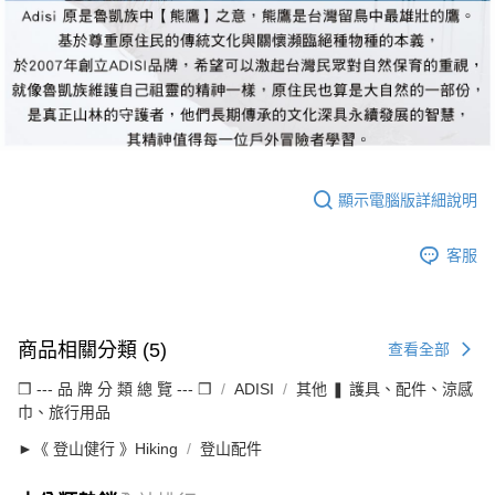
顯示電腦版詳細說明
客服
商品相關分類 (5)
查看全部
❒ --- 品 牌 分 類 總 覽 --- ❒
ADISI
其他 ❚ 護具、配件、涼感
巾、旅行用品
►《 登山健行 》Hiking
登山配件