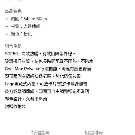
LINE Pay
商品特色
Apple Pay
頭圍：54cm~60cm
材質：人造纖維
街口支付
顏色：粉色
悠遊付
銷售重點
Google Pay
SPF50+ 高效防曬，有效阻隔紫外線。
吸濕排汗材質，快乾長時間配戴不悶熱，不防水
全盈+PAY
Cool Max Polyeste冰涼機能，降溫有感更舒適
大哥付你分期
頭頂兩側有篩網狀透氣區，強化透氣效果
相關說明
Logo隱藏式內袋，可放卡片/悠悠卡隨身攜帶
【大哥付你分期使用說明】
後方鬆緊調節繩，頭圍可自由調整穩定不滑落
AFTEE先享後付
1.本服務由台灣大哥大提供，台灣大哥大用戶可立即使用無須另外申請。
2.付款方式選擇「大哥付你分期」，訂單成立後會自動跳轉到大哥付的交易
輕量設計，久戴不壓頭
相關說明
流程，驗證手機門號後，選擇欲分期的期數、繳款截止日，確認付款後即完
【關於「AFTEE先享後付」】
附贈收納袋
成交易。
ATM付款
AFTEE先享後付是「在收到商品之後才付款」的支付方式。 讓您購物簡單
3.實際核准額度、可分期數及費用金額請依後續交易確認頁面所載為準。
便利好安心！
4.訂單成立30分鐘內，如未前往確認交易或遇審核未通過，訂單將自動取
貨到付款
１．簡單：不需註冊會員、不需綁卡、不需儲值。
消。如遇「轉專審核」未通過狀況，表示未達大哥付你分期系統評分，恕無
２．便利：只要手機號碼，簡訊認證，即可結帳。
法說明評估內容。
詳細說明
相關推薦
３．安心：先確認商品／服務後，再付款。