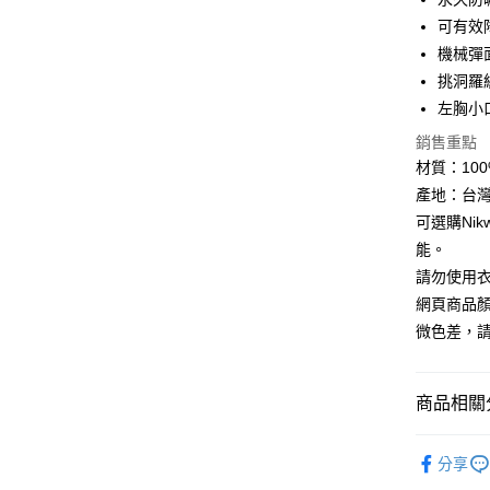
悠遊付
可有效
機械彈
Google Pa
挑洞羅
全盈+PAY
左胸小
AFTEE先
銷售重點
相關說明
材質：100% P
【關於「A
產地：台
ATM付款
AFTEE
可選購Ni
便利好安
貨到付款
１．簡單
能。
２．便利
請勿使用
３．安心
網頁商品
運送方式
【「AFT
微色差，
１．於結帳
全家取貨
付」結帳
每筆NT$6
２．訂單
商品相關分
３．收到繳
／ATM／
7-11取貨
※ 請注意
►《男機能
每筆NT$6
絡購買商品
分享
►《 商品
先享後付