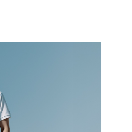
否成功請以「AFTEE先享後付 」之結帳頁面顯示為準，若有關於
定優惠折扣↘福利專區
【服飾折抵】滿額送服飾抵用
功／繳費後需取消欲退款等相關疑問，請聯繫「AFTEE先享後
00，滿NT$799(含以上)免運費
援中心」
https://netprotections.freshdesk.com/support/home
市自取
服飾》功能材質分類
春夏款式
▣ 上衣系列 ▣
項】
恩沛科技股份有限公司提供之「AFTEE先享後付」服務完成之
遊季 🌞 精選品牌折扣
❚ 夏日穿搭必敗🛒Buy
春夏
依本服務之必要範圍內提供個人資料，並將交易相關給付款項請
價7折起
讓予恩沛科技股份有限公司。
個人資料處理事宜，請瀏覽以下網址：
30，滿NT$3,000(含以上)免運費
服飾》功能材質分類
春夏款式
COOL鈦高效降溫抗
ee.tw/terms/#terms3
年的使用者請事先徵得法定代理人或監護人之同意方可使用
E先享後付」，若未經同意申辦者引起之損失，本公司不負相關責
牌 分 類 總 覽 --- ❒
ADISI
男性 ♦︎ 機能服飾
AFTEE先享後付」時，將依據個別帳號之用戶狀況，依本公司
ew Arrivals
春夏機能服飾 l 新品
春夏機能上衣
核予不同之上限額度；若仍有額度不足之情形，本公司將視審查
用戶進行身份認證。
一人註冊多個帳號或使用他人資訊註冊。若發現惡意使用之情
科技股份有限公司將有權停止該用戶之使用額度並採取法律行