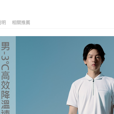
宅配
※ 交易是
❚ 網購限
是否繳費成
每筆NT$1
券專區
付客戶支
付款後門
►《機能
【注意事
說明
相關推薦
免運費
１．透過由
❚ 暑假出
交易，需
貨到付款
服飾單一特
求債權轉
２．關於
每筆NT$1
►《機能
https://aft
UV
３．未成
「AFTE
❒ --- 品 
任。
４．使用「
❚ 新品上市 N
即時審查
結果請求
５．嚴禁
形，恩沛
動。