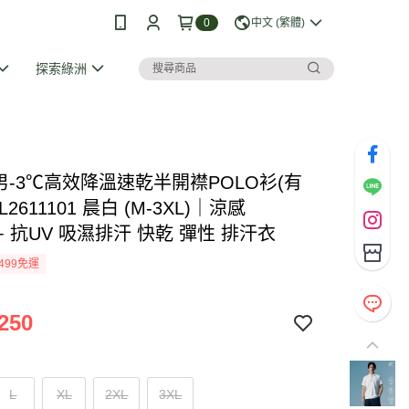
0
中文 (繁體)
探索綠洲
I 男-3℃高效降溫速乾半開襟POLO衫(有
L2611101 晨白 (M-3XL)｜涼感
0+ 抗UV 吸濕排汗 快乾 彈性 排汗衣
499免運
250
L
XL
2XL
3XL