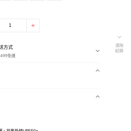
清除
送方式
紀錄
499免運
次付款
付款
、抗紫外線UPF50+