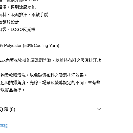
降溫，達到涼感功能
面料、吸濕排汗、柔軟手感
y
紋領片設計
口袋、LOGO反光標
享後付
olyester (53% Cooling Yarn)
FTEE先享後付」】
灣
先享後付是「在收到商品之後才付款」的支付方式。 讓您購物簡單
kwax內著衣物機能清洗劑洗滌，以維持布料之吸濕排汗功
心！
：不需註冊會員、不需綁卡、不需儲值。
：只要手機號碼，簡訊認證，即可結帳。
衣物柔軟精清洗，以免破壞布料之吸濕排汗效果。
：先確認商品／服務後，再付款。
顏色因拍攝角度、光線、場景及螢幕設定的不同，會有些
EE先享後付」結帳流程】
請以實品為準。
方式選擇「AFTEE先享後付」後，將跳轉至「AFTEE先享後
付款
頁面，進行簡訊認證並確認金額後，即可完成結帳。
0，滿NT$499(含以上)免運費
成立數日內，您將收到繳費通知簡訊。
類 (8)
費通知簡訊後14天內，點擊此簡訊中的連結，可透過四大超商
網路銀行／等多元方式進行付款，方視為交易完成。
付款
：結帳手續完成當下不需立刻繳費，但若您需要取消訂單，請聯
服飾》MEN
❚ 上衣
排汗短袖上衣
0，滿NT$799(含以上)免運費
的店家。未經商家同意取消之訂單仍視為有效，需透過AFTEE
客服
總覽 》
繳納相關費用。