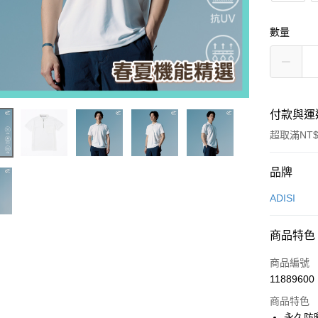
數量
付款與運
超取滿NT$
付款方式
品牌
信用卡一
ADISI
超商取貨
商品特色
LINE Pay
商品編號
Apple Pay
11889600
商品特色
街口支付
永久防曬