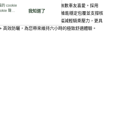
與三十次反覆精修調校，深受全球無數車友喜愛。採用
 cookie
kie 聲明
我知道了
享後付
ctForce 創新科技布料，高比例彈性纖維能穩定包覆並支撐核
搭配義大利專業級雙密度襯墊，大幅減輕騎乘壓力，更具
FTEE先享後付」】
 50+ 高效防曬，為您帶來維持六小時的極致舒適體驗。
先享後付是「在收到商品之後才付款」的支付方式。 讓您購物簡單
心！
：不需註冊會員、不需綁卡、不需儲值。
類 (4)
：只要手機號碼，簡訊認證，即可結帳。
：先確認商品／服務後，再付款。
牌 分 類 總 覽 --- ❒
MBO 自行車服飾
EE先享後付」結帳流程】
客服
 》Bicycle
自行車服飾、鞋
方式選擇「AFTEE先享後付」後，將跳轉至「AFTEE先享後
頁面，進行簡訊認證並確認金額後，即可完成結帳。
總覽 》
00，滿NT$799(含以上)免運費
成立數日內，您將收到繳費通知簡訊。
費通知簡訊後14天內，點擊此簡訊中的連結，可透過四大超商
ew Arrivals
戶外單車 l 新品
網路銀行／等多元方式進行付款，方視為交易完成。
市自取
：結帳手續完成當下不需立刻繳費，但若您需要取消訂單，請聯
的店家。未經商家同意取消之訂單仍視為有效，需透過AFTEE
繳納相關費用。
否成功請以「AFTEE先享後付 」之結帳頁面顯示為準，若有關於
功／繳費後需取消欲退款等相關疑問，請聯繫「AFTEE先享後
30，滿NT$3,000(含以上)免運費
援中心」
https://netprotections.freshdesk.com/support/home
項】