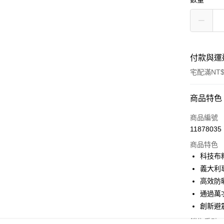
付款與運
宅配滿NT$
付款方式
商品特色
信用卡一
商品編號
11878035
LINE Pay
商品特色
Apple Pay
科技布
義大利
街口支付
高效防
悠遊付
通過萬
創新避
Google Pa
銷售重點