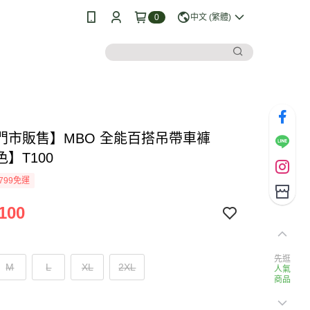
0
中文 (繁體)
門市販售】MBO 全能百搭吊帶車褲
】T100
799免運
100
先逛
M
L
XL
2XL
人氣
商品