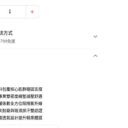
送方式
799免運
次付款
料包覆核心肌群穩固支撐
專業雙密度襯墊減壓舒適
曬係數全方位阻隔紫外線
次耐磨與吸濕排汗雙認證
震透氣設計提升騎乘體感
y