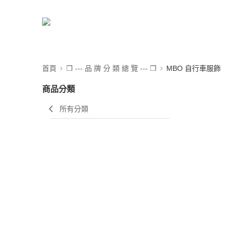
首頁
❒ --- 品 牌 分 類 總 覽 --- ❒
MBO 自行車服飾
商品分類
所有分類