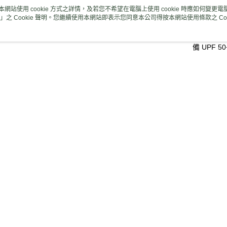
全盈+PAY
經歷八年
本網站使用 cookie 方式之詳情，及若您不希望在電腦上使用 cookie 時應如何變更電腦的
」之 Cookie 聲明。您繼續使用本網站即表示您同意本公司得按本網站使用條款之 Coo
AFTEE先
Perfe
相關說明
心肌群。
【關於「A
備 UPF
ATM付款
AFTEE
便利好安
貨到付款
１．簡單
商品相關分
２．便利
３．安心
❒ --- 品 
運送方式
【「AFT
分享
►《 戶外單車
１．於結帳
宅配
付」結帳
►《 商品
每筆NT$1
２．訂單
３．收到繳
❚ 新品上市 N
／ATM／
付款後門
※ 請注意
推薦
免運費
絡購買商品
先享後付
貨到付款
※ 交易是
是否繳費成
每筆NT$1
熱銷
全站排行
付客戶支
【注意事