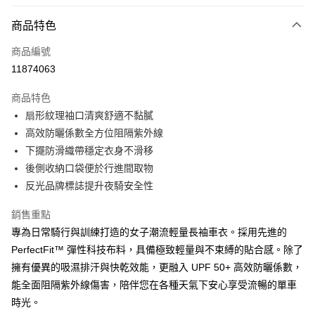
LINE Pay
商品特色
Apple Pay
商品編號
街口支付
11874063
悠遊付
商品特色
Google Pay
扇形紋理袖口清爽舒適不黏膩
全盈+PAY
高效防曬係數全方位阻隔紫外線
下擺防滑織帶穩定衣身不滑移
AFTEE先享後付
後側收納口袋便於行進間取物
相關說明
反光品牌標誌提升夜騎安全性
【關於「AFTEE先享後付」】
ATM付款
AFTEE先享後付是「在收到商品之後才付款」的支付方式。 讓您購物簡單
銷售重點
便利好安心！
１．簡單：不需註冊會員、不需綁卡、不需儲值。
專為日常騎行與訓練打造的女子潮流輕量長袖車衣。採用先進的
運送方式
２．便利：只要手機號碼，簡訊認證，即可結帳。
PerfectFit™ 彈性科技布料，具備極致輕量與不束縛的貼合感。除了
３．安心：先確認商品／服務後，再付款。
宅配
擁有優異的吸濕排汗與快乾效能，更融入 UPF 50+ 高效防曬係數，
每筆NT$100，滿NT$799(含以上)免運費
【「AFTEE先享後付」結帳流程】
能全面阻隔紫外線傷害，陪伴您在各種天氣下安心享受流暢的單車
１．於結帳方式選擇「AFTEE先享後付」後，將跳轉至「AFTEE先享後付」
付款後門市自取
時光。
結帳頁面，進行簡訊認證並確認金額後，即可完成結帳。