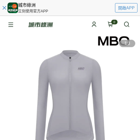
城市綠洲
開啟APP
立刻使用官方APP
0
1
/
3