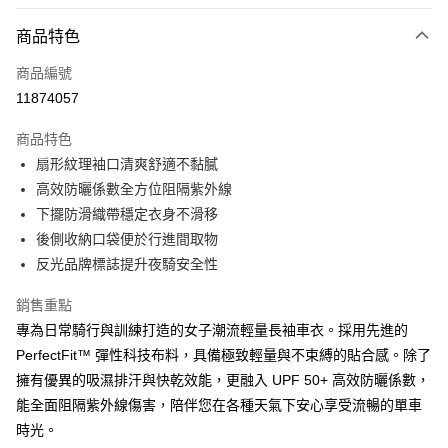
LINE Pay
商品特色
Apple Pay
商品編號
街口支付
11874057
悠遊付
商品特色
Google Pay
扇形紋理袖口清爽舒適不黏膩
全盈+PAY
高效防曬係數全方位阻隔紫外線
下擺防滑織帶穩定衣身不滑移
AFTEE先享後付
後側收納口袋便於行進間取物
相關說明
反光品牌標誌提升夜騎安全性
【關於「AFTEE先享後付」】
ATM付款
AFTEE先享後付是「在收到商品之後才付款」的支付方式。 讓您購物簡單
銷售重點
便利好安心！
１．簡單：不需註冊會員、不需綁卡、不需儲值。
專為日常騎行與訓練打造的女子潮流輕量長袖車衣。採用先進的
運送方式
２．便利：只要手機號碼，簡訊認證，即可結帳。
PerfectFit™ 彈性科技布料，具備極致輕量與不束縛的貼合感。除了
３．安心：先確認商品／服務後，再付款。
宅配
擁有優異的吸濕排汗與快乾效能，更融入 UPF 50+ 高效防曬係數，
每筆NT$100，滿NT$799(含以上)免運費
【「AFTEE先享後付」結帳流程】
能全面阻隔紫外線傷害，陪伴您在各種天氣下安心享受流暢的單車
１．於結帳方式選擇「AFTEE先享後付」後，將跳轉至「AFTEE先享後付」
付款後門市自取
時光。
結帳頁面，進行簡訊認證並確認金額後，即可完成結帳。