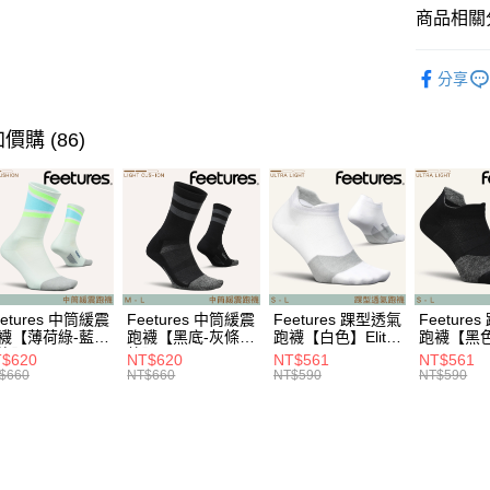
※ 請注意
每筆NT$6
商品相關分
絡購買商品
先享後付
宅配
各式鞋款 l S
※ 交易是
分享
是否繳費成
每筆NT$1
❒ --- 品 
付客戶支
付款後門
►《 商品
價購 (86)
【注意事
免運費
１．透過由
❚ 暑假出
交易，需
Saucon
貨到付款
求債權轉
２．關於
每筆NT$1
❚ 新品上市 N
https://aft
３．未成
►《跑步、越
「AFTE
任。
►《跑步、越
４．使用「
eetures 中筒緩震
Feetures 中筒緩震
Feetures 踝型透氣
Feeture
即時審查
襪【薄荷綠-藍綠
跑襪【黑底-灰條
跑襪【白色】Elite
跑襪【黑色】
】Elite Light
紋】Elite Light
Ultra Light NST
Ultra Ligh
結果請求
$620
NT$620
NT$561
NT$561
shion Crew
Cushion Crew
E55
E55
５．嚴禁
$660
NT$660
NT$590
NT$590
0
E90
形，恩沛
動。