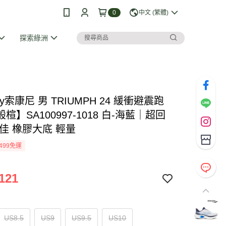
0
中文 (繁體)
探索綠洲
ony索康尼 男 TRIUMPH 24 緩衝避震跑
楦】SA100997-1018 白-海藍｜超回
佳 橡膠大底 輕量
499免運
121
US8.5
US9
US9.5
US10