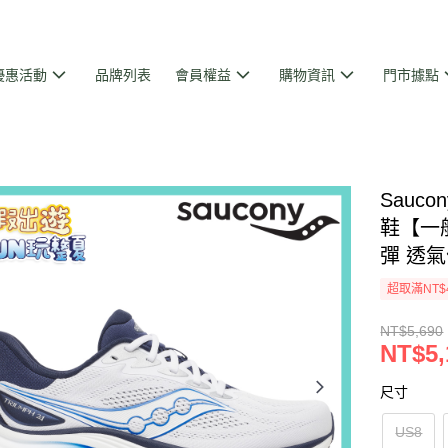
優惠活動
品牌列表
會員權益
購物資訊
門市據點
Sauc
鞋【一般
彈 透氣
超取滿NT$
NT$5,690
NT$5,
尺寸
US8