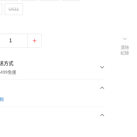
US11
清除
紀錄
送方式
499免運
次付款
跑鞋
付款