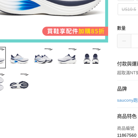
US10.5
數量
付款與運
超取滿NT$
付款方式
品牌
信用卡一
saucony
超商取貨
商品特色
LINE Pay
商品編號
Apple Pay
11867560