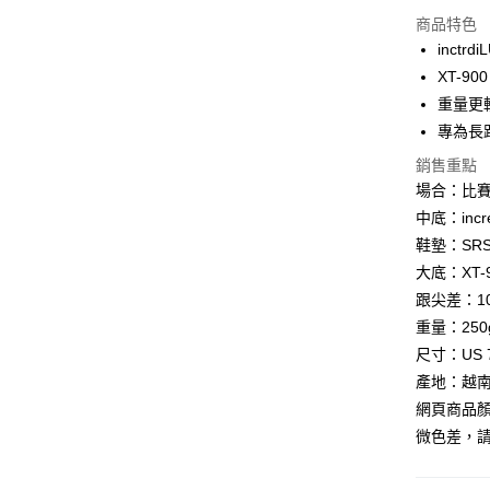
商品特色
街口支付
inctr
悠遊付
XT-9
重量更
Google Pa
專為長
全盈+PAY
銷售重點
AFTEE先
場合：比賽
相關說明
中底：incr
【關於「A
鞋墊：SR
ATM付款
AFTEE
大底：XT
便利好安
貨到付款
１．簡單
跟尖差：1
２．便利
重量：250
３．安心
尺寸：US 7
運送方式
【「AFT
產地：越
１．於結帳
全家取貨
網頁商品
付」結帳
每筆NT$6
２．訂單
微色差，
３．收到繳
／ATM／
7-11取貨