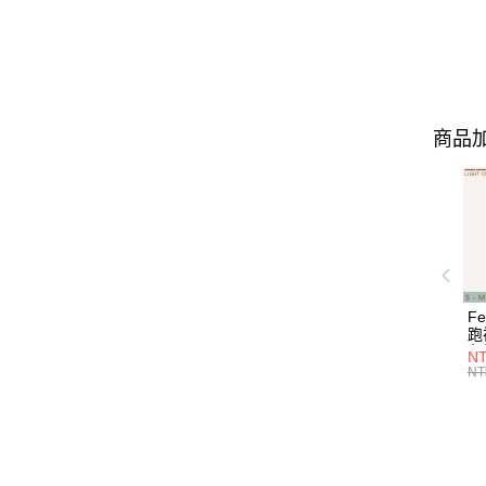
商品加
F
跑
色塊
NT
Cu
NT
E9