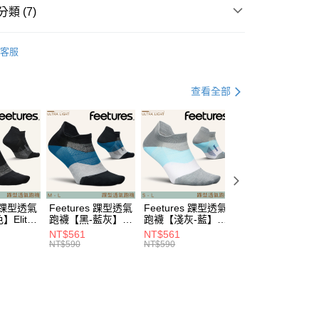
：結帳手續完成當下不需立刻繳費，但若您需要取消訂單，請聯
0，滿NT$799(含以上)免運費
類 (7)
的店家。未經商家同意取消之訂單仍視為有效，需透過AFTEE
繳納相關費用。
hoes & Sandle
慢跑鞋
否成功請以「AFTEE先享後付 」之結帳頁面顯示為準，若有關於
客服
功／繳費後需取消欲退款等相關疑問，請聯繫「AFTEE先享後
00，滿NT$799(含以上)免運費
牌 分 類 總 覽 --- ❒
Saucony 跑鞋
援中心」
https://netprotections.freshdesk.com/support/home
市自取
總覽 》
項】
查看全部
恩沛科技股份有限公司提供之「AFTEE先享後付」服務完成之
遊季 🌞 精選品牌折扣
❚ 路跑戰鞋降臨🏃
🏃
依本服務之必要範圍內提供個人資料，並將交易相關給付款項請
y/ASICS跑鞋加購商品85折
讓予恩沛科技股份有限公司。
個人資料處理事宜，請瀏覽以下網址：
30，滿NT$3,000(含以上)免運費
ew Arrivals
運動/越野跑 l 新品
運動跑鞋
ee.tw/terms/#terms3
年的使用者請事先徵得法定代理人或監護人之同意方可使用
野跑》 Running
運動跑鞋
緩震型跑鞋
E先享後付」，若未經同意申辦者引起之損失，本公司不負相關責
野跑》 Running
運動跑鞋
└ TRIUMPH
AFTEE先享後付」時，將依據個別帳號之用戶狀況，依本公司
s 踝型透氣
Feetures 踝型透氣
Feetures 踝型透氣
Feetures 短筒透
核予不同之上限額度；若仍有額度不足之情形，本公司將視審查
Elite
跑襪【黑-藍灰】
跑襪【淺灰-藍】
跑襪【白色】Elite
t NST
Elite Ultra Light
Elite Ultra Light
Ultra Light QTR
用戶進行身份認證。
NT$561
NT$561
NT$561
NST E55
NST E55
E25
一人註冊多個帳號或使用他人資訊註冊。若發現惡意使用之情
NT$590
NT$590
NT$590
科技股份有限公司將有權停止該用戶之使用額度並採取法律行