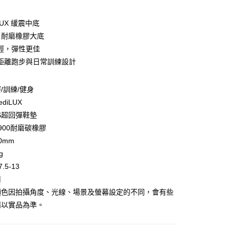
diLUX 緩震中底
00 耐磨橡膠大底
輕，彈性更佳
y
距離跑步與日常訓練設計
享後付
/訓練/健身
ediLUX
FTEE先享後付」】
S超回彈鞋墊
先享後付是「在收到商品之後才付款」的支付方式。 讓您購物簡單
-900耐磨碳橡膠
心！
：不需註冊會員、不需綁卡、不需儲值。
0mm
：只要手機號碼，簡訊認證，即可結帳。
g
：先確認商品／服務後，再付款。
.5-13
EE先享後付」結帳流程】
南
方式選擇「AFTEE先享後付」後，將跳轉至「AFTEE先享後
付款
顏色因拍攝角度、光線、場景及螢幕設定的不同，會有些
頁面，進行簡訊認證並確認金額後，即可完成結帳。
0，滿NT$499(含以上)免運費
成立數日內，您將收到繳費通知簡訊。
請以實品為準。
費通知簡訊後14天內，點擊此簡訊中的連結，可透過四大超商
網路銀行／等多元方式進行付款，方視為交易完成。
付款