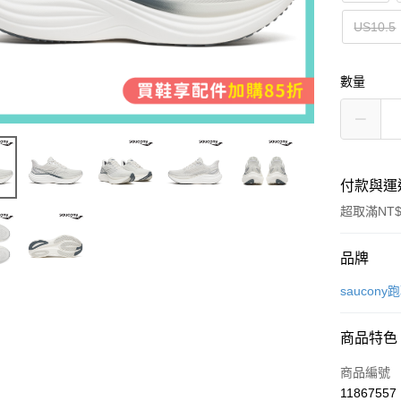
US10.5
數量
付款與運
超取滿NT$
付款方式
品牌
信用卡一
saucony
超商取貨
商品特色
LINE Pay
商品編號
Apple Pay
11867557