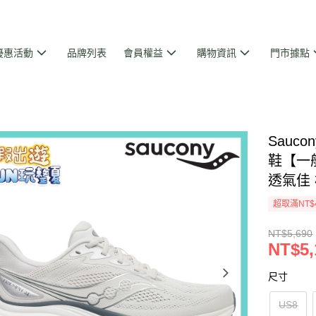
優惠活動
品牌列表
會員權益
購物資訊
門市據點
Sauc
鞋【一般
透氣佳
超取滿NT$
NT$5,690
NT$5,
尺寸
US8