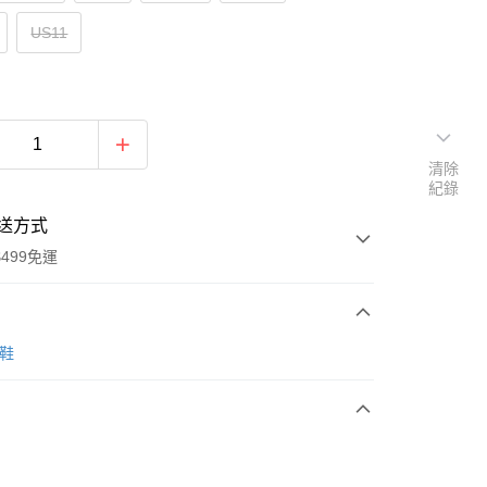
US11
清除
紀錄
送方式
499免運
次付款
跑鞋
付款