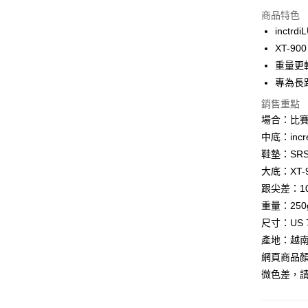
商品特色
街口支付
inctr
悠遊付
XT-9
重量更
Google Pa
專為長
全盈+PAY
銷售重點
AFTEE先
場合：比賽
相關說明
中底：incr
【關於「A
鞋墊：SR
ATM付款
AFTEE
大底：XT
便利好安
貨到付款
１．簡單
跟尖差：1
２．便利
重量：250
３．安心
尺寸：US 7
運送方式
【「AFT
產地：越
１．於結帳
全家取貨
網頁商品
付」結帳
每筆NT$6
２．訂單
微色差，
３．收到繳
／ATM／
7-11取貨