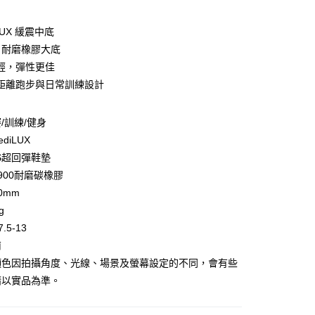
diLUX 緩震中底
00 耐磨橡膠大底
輕，彈性更佳
y
距離跑步與日常訓練設計
享後付
/訓練/健身
ediLUX
FTEE先享後付」】
S超回彈鞋墊
先享後付是「在收到商品之後才付款」的支付方式。 讓您購物簡單
-900耐磨碳橡膠
心！
：不需註冊會員、不需綁卡、不需儲值。
0mm
：只要手機號碼，簡訊認證，即可結帳。
g
：先確認商品／服務後，再付款。
.5-13
EE先享後付」結帳流程】
南
方式選擇「AFTEE先享後付」後，將跳轉至「AFTEE先享後
付款
顏色因拍攝角度、光線、場景及螢幕設定的不同，會有些
頁面，進行簡訊認證並確認金額後，即可完成結帳。
0，滿NT$499(含以上)免運費
成立數日內，您將收到繳費通知簡訊。
請以實品為準。
費通知簡訊後14天內，點擊此簡訊中的連結，可透過四大超商
網路銀行／等多元方式進行付款，方視為交易完成。
付款