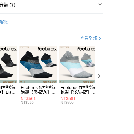
：結帳手續完成當下不需立刻繳費，但若您需要取消訂單，請聯
0，滿NT$799(含以上)免運費
類 (7)
的店家。未經商家同意取消之訂單仍視為有效，需透過AFTEE
繳納相關費用。
hoes & Sandle
慢跑鞋
否成功請以「AFTEE先享後付 」之結帳頁面顯示為準，若有關於
客服
功／繳費後需取消欲退款等相關疑問，請聯繫「AFTEE先享後
00，滿NT$799(含以上)免運費
牌 分 類 總 覽 --- ❒
Saucony 跑鞋
援中心」
https://netprotections.freshdesk.com/support/home
市自取
總覽 》
項】
查看全部
恩沛科技股份有限公司提供之「AFTEE先享後付」服務完成之
遊季 🌞 精選品牌折扣
❚ 路跑戰鞋降臨🏃
🏃
依本服務之必要範圍內提供個人資料，並將交易相關給付款項請
y/ASICS跑鞋加購商品85折
讓予恩沛科技股份有限公司。
個人資料處理事宜，請瀏覽以下網址：
30，滿NT$3,000(含以上)免運費
ew Arrivals
運動/越野跑 l 新品
運動跑鞋
ee.tw/terms/#terms3
年的使用者請事先徵得法定代理人或監護人之同意方可使用
野跑》 Running
運動跑鞋
緩震型跑鞋
E先享後付」，若未經同意申辦者引起之損失，本公司不負相關責
野跑》 Running
運動跑鞋
└ TRIUMPH
AFTEE先享後付」時，將依據個別帳號之用戶狀況，依本公司
s 踝型透氣
Feetures 踝型透氣
Feetures 踝型透氣
Feetures 短筒透
核予不同之上限額度；若仍有額度不足之情形，本公司將視審查
Elite
跑襪【黑-藍灰】
跑襪【淺灰-藍】
跑襪【白色】Elite
t NST
Elite Ultra Light
Elite Ultra Light
Ultra Light QTR
用戶進行身份認證。
NT$561
NT$561
NT$561
NST E55
NST E55
E25
一人註冊多個帳號或使用他人資訊註冊。若發現惡意使用之情
NT$590
NT$590
NT$590
科技股份有限公司將有權停止該用戶之使用額度並採取法律行