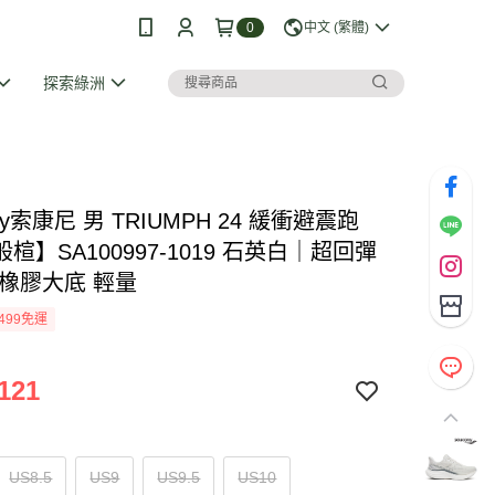
0
中文 (繁體)
探索綠洲
ony索康尼 男 TRIUMPH 24 緩衝避震跑
楦】SA100997-1019 石英白｜超回彈
 橡膠大底 輕量
499免運
121
US8.5
US9
US9.5
US10