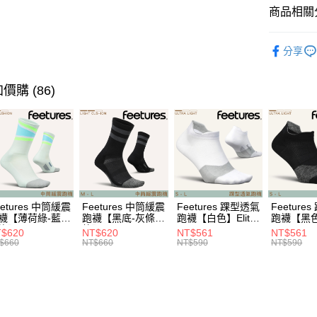
※ 請注意
每筆NT$6
商品相關分
絡購買商品
先享後付
宅配
各式鞋款 l S
※ 交易是
分享
是否繳費成
每筆NT$1
❒ --- 品 
付客戶支
付款後門
►《 商品
價購 (86)
【注意事
免運費
１．透過由
❚ 暑假出
交易，需
Saucon
貨到付款
求債權轉
２．關於
每筆NT$1
❚ 新品上市 N
https://aft
３．未成
►《跑步、越
「AFTE
任。
►《跑步、越
４．使用「
eetures 中筒緩震
Feetures 中筒緩震
Feetures 踝型透氣
Feeture
即時審查
襪【薄荷綠-藍綠
跑襪【黑底-灰條
跑襪【白色】Elite
跑襪【黑色】
】Elite Light
紋】Elite Light
Ultra Light NST
Ultra Ligh
結果請求
$620
NT$620
NT$561
NT$561
shion Crew
Cushion Crew
E55
E55
５．嚴禁
$660
NT$660
NT$590
NT$590
0
E90
形，恩沛
動。