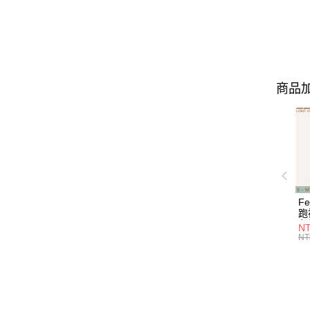
商品加
F
跑
色塊
NT
Cu
NT
E9