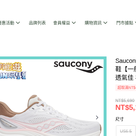
優惠活動
品牌列表
會員權益
購物資訊
門市據點
Sauc
鞋【一般
透氣佳
超取滿NT$
NT$5,690
NT$5,
尺寸
US6.5