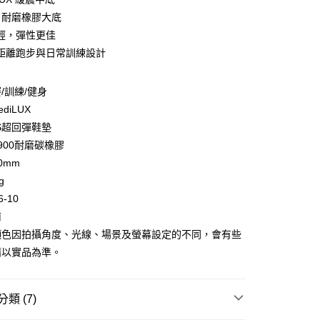
00 耐磨橡膠大底
輕，彈性更佳
y
距離跑步與日常訓練設計
享後付
/訓練/健身
ediLUX
FTEE先享後付」】
S超回彈鞋墊
先享後付是「在收到商品之後才付款」的支付方式。 讓您購物簡單
-900耐磨碳橡膠
心！
：不需註冊會員、不需綁卡、不需儲值。
0mm
：只要手機號碼，簡訊認證，即可結帳。
g
：先確認商品／服務後，再付款。
-10
EE先享後付」結帳流程】
南
方式選擇「AFTEE先享後付」後，將跳轉至「AFTEE先享後
付款
顏色因拍攝角度、光線、場景及螢幕設定的不同，會有些
頁面，進行簡訊認證並確認金額後，即可完成結帳。
0，滿NT$499(含以上)免運費
成立數日內，您將收到繳費通知簡訊。
請以實品為準。
費通知簡訊後14天內，點擊此簡訊中的連結，可透過四大超商
網路銀行／等多元方式進行付款，方視為交易完成。
付款
：結帳手續完成當下不需立刻繳費，但若您需要取消訂單，請聯
0，滿NT$799(含以上)免運費
類 (7)
的店家。未經商家同意取消之訂單仍視為有效，需透過AFTEE
繳納相關費用。