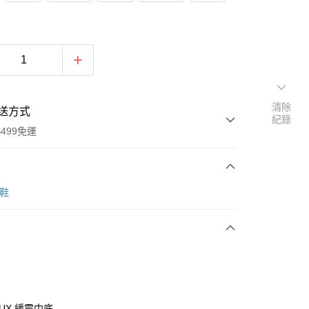
清除
送方式
紀錄
499免運
次付款
跑鞋
付款
diLUX 緩震中底