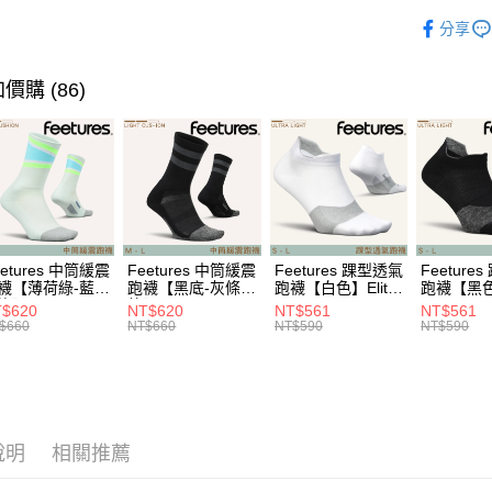
宅配
各式鞋款 l S
※ 交易是
分享
是否繳費成
每筆NT$1
❒ --- 品 
付客戶支
付款後門
►《 商品
價購 (86)
【注意事
免運費
１．透過由
❚ 暑假出
交易，需
Saucon
貨到付款
求債權轉
２．關於
每筆NT$1
❚ 新品上市 N
https://aft
３．未成
►《跑步、越
「AFTE
任。
►《跑步、越
４．使用「
eetures 中筒緩震
Feetures 中筒緩震
Feetures 踝型透氣
Feeture
即時審查
襪【薄荷綠-藍綠
跑襪【黑底-灰條
跑襪【白色】Elite
跑襪【黑色】
】Elite Light
紋】Elite Light
Ultra Light NST
Ultra Ligh
結果請求
$620
NT$620
NT$561
NT$561
shion Crew
Cushion Crew
E55
E55
５．嚴禁
$660
NT$660
NT$590
NT$590
0
E90
形，恩沛
動。
說明
相關推薦