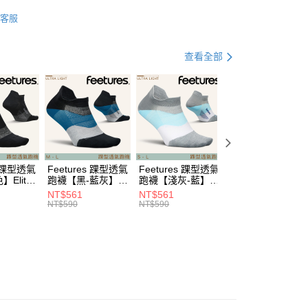
hoes & Sandle
慢跑鞋
否成功請以「AFTEE先享後付 」之結帳頁面顯示為準，若有關於
客服
功／繳費後需取消欲退款等相關疑問，請聯繫「AFTEE先享後
00，滿NT$799(含以上)免運費
牌 分 類 總 覽 --- ❒
Saucony 跑鞋
援中心」
https://netprotections.freshdesk.com/support/home
市自取
總覽 》
項】
查看全部
恩沛科技股份有限公司提供之「AFTEE先享後付」服務完成之
遊季 🌞 精選品牌折扣
❚ 路跑戰鞋降臨🏃
🏃
依本服務之必要範圍內提供個人資料，並將交易相關給付款項請
y/ASICS跑鞋加購商品85折
讓予恩沛科技股份有限公司。
個人資料處理事宜，請瀏覽以下網址：
30，滿NT$3,000(含以上)免運費
ew Arrivals
運動/越野跑 l 新品
運動跑鞋
ee.tw/terms/#terms3
年的使用者請事先徵得法定代理人或監護人之同意方可使用
野跑》 Running
運動跑鞋
緩震型跑鞋
E先享後付」，若未經同意申辦者引起之損失，本公司不負相關責
野跑》 Running
運動跑鞋
└ TRIUMPH
AFTEE先享後付」時，將依據個別帳號之用戶狀況，依本公司
s 踝型透氣
Feetures 踝型透氣
Feetures 踝型透氣
Feetures 短筒透
核予不同之上限額度；若仍有額度不足之情形，本公司將視審查
Elite
跑襪【黑-藍灰】
跑襪【淺灰-藍】
跑襪【白色】Elite
t NST
Elite Ultra Light
Elite Ultra Light
Ultra Light QTR
用戶進行身份認證。
NT$561
NT$561
NT$561
NST E55
NST E55
E25
一人註冊多個帳號或使用他人資訊註冊。若發現惡意使用之情
NT$590
NT$590
NT$590
科技股份有限公司將有權停止該用戶之使用額度並採取法律行