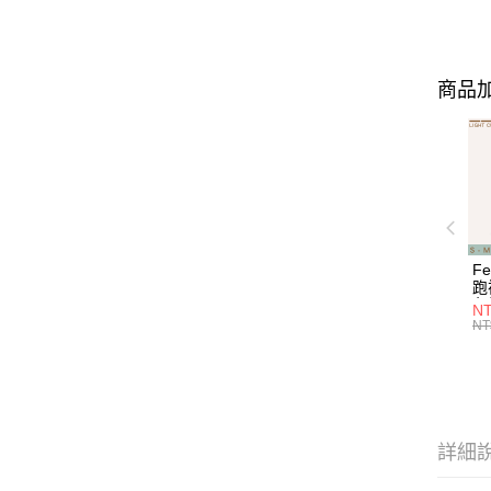
商品加
F
跑
色塊
NT
Cu
NT
E9
詳細