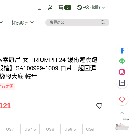
0
中文 (繁體)
探索綠洲
ony索康尼 女 TRIUMPH 24 緩衝避震跑
楦】SA100999-1009 白茶｜超回彈
 橡膠大底 輕量
499免運
121
US7
US7.5
US8
US8.5
US9