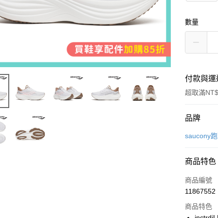
數量
付款與運
超取滿NT$
付款方式
品牌
信用卡一
saucony
超商取貨
商品特色
LINE Pay
商品編號
Apple Pay
11867552
商品特色
街口支付
inctr