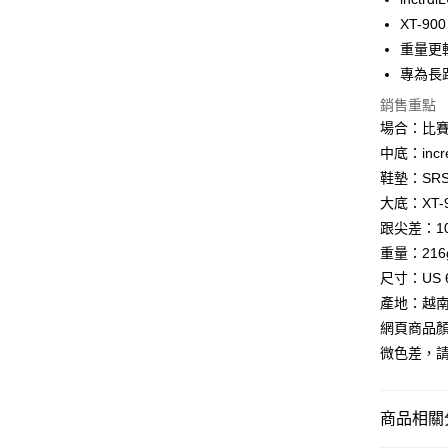
悠遊付
XT-9
重量更
Google Pa
專為長
全盈+PAY
銷售重點
AFTEE先
場合：比賽
相關說明
中底：incr
【關於「A
鞋墊：SR
ATM付款
AFTEE
大底：XT
便利好安
貨到付款
１．簡單
跟尖差：1
２．便利
重量：216
３．安心
尺寸：US 6
運送方式
【「AFT
產地：越
１．於結帳
全家取貨
網頁商品
付」結帳
每筆NT$6
２．訂單
微色差，
３．收到繳
／ATM／
7-11取貨
※ 請注意
每筆NT$6
商品相關分
絡購買商品
先享後付