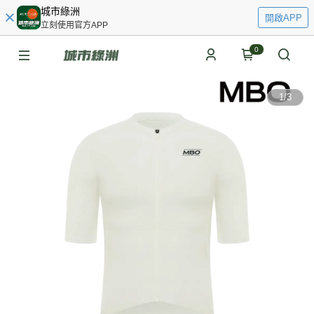
城市綠洲
開啟APP
立刻使用官方APP
0
1
/
3