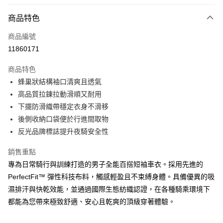
LINE Pay
商品特色
Apple Pay
商品編號
街口支付
11860171
悠遊付
商品特色
Google Pay
蜂巢狀結構袖口清爽且透氣
全盈+PAY
高品質拉鍊拉動滑順又耐用
下擺防滑織帶穩定衣身不滑移
AFTEE先享後付
後側收納口袋便於行進間取物
相關說明
反光品牌標誌提升夜騎安全性
【關於「AFTEE先享後付」】
ATM付款
AFTEE先享後付是「在收到商品之後才付款」的支付方式。 讓您購物簡單
銷售重點
便利好安心！
１．簡單：不需註冊會員、不需綁卡、不需儲值。
專為日常騎行與訓練打造的男子全能百搭短袖車衣。採用先進的
運送方式
２．便利：只要手機號碼，簡訊認證，即可結帳。
PerfectFit™ 彈性科技布料，觸感輕盈且不束縛身體。具備優異的吸
３．安心：先確認商品／服務後，再付款。
宅配
濕排汗與快乾效能，並通過國際生態紡織認證，在各種騎乘環境下
每筆NT$100，滿NT$799(含以上)免運費
【「AFTEE先享後付」結帳流程】
都能為您帶來極致舒適、安心且乾爽的頂級穿著體驗。
１．於結帳方式選擇「AFTEE先享後付」後，將跳轉至「AFTEE先享後付」
付款後門市自取
結帳頁面，進行簡訊認證並確認金額後，即可完成結帳。