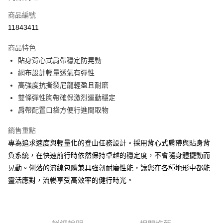
商品編號
街口支付
11843411
悠遊付
商品特色
Google Pay
貼身背心式肩帶穩定防晃動
全盈+PAY
網布設計輕量透氣有彈性
高強度抗撕裂尼龍輕盈且耐磨
AFTEE先享後付
雙條彈性胸帶確保激烈運動穩定
相關說明
肩帶配置口袋方便行進間取物
【關於「AFTEE先享後付」】
ATM付款
AFTEE先享後付是「在收到商品之後才付款」的支付方式。 讓您購物簡單
銷售重點
便利好安心！
貨到付款
１．簡單：不需註冊會員、不需綁卡、不需儲值。
專為追求速度與輕量化的登山任務設計。採用背心式肩帶與貼身背
２．便利：只要手機號碼，簡訊認證，即可結帳。
負系統，在快速前行時依然保持卓越的穩定度，不會隨身體擺動而
３．安心：先確認商品／服務後，再付款。
運送方式
晃動。俐落的流線包體兼具強韌耐磨性能，讓您在各種地形中都能
【「AFTEE先享後付」結帳流程】
宅配
靈活應對，流暢享受高效率的健行時光。
１．於結帳方式選擇「AFTEE先享後付」後，將跳轉至「AFTEE先享後付」
每筆NT$100，滿NT$799(含以上)免運費
結帳頁面，進行簡訊認證並確認金額後，即可完成結帳。
２．訂單成立數日內，您將收到繳費通知簡訊。
付款後門市自取
３．收到繳費通知簡訊後14天內，點擊此簡訊中的連結，可透過四大超商／
ATM／網路銀行／等多元方式進行付款，方視為交易完成。