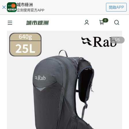
城市綠洲
開啟APP
立刻使用官方APP
0
1
/
5