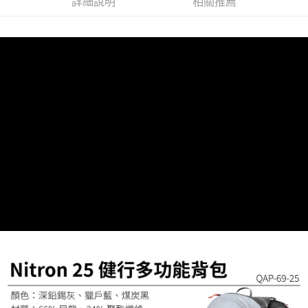
詳細說明
相關推薦
免運費
※ 請注意：結帳手續完成當下不需立刻繳費，但若您需要取消訂單，請聯絡
購買商品的店家。未經商家同意取消之訂單仍視為有效，需透過AFTEE先享
貨到付款
後付繳納相關費用。
每筆NT$130，滿NT$3,000(含以上)免運費
※ 交易是否成功請以「AFTEE先享後付 」之結帳頁面顯示為準，若有關於
是否繳費成功／繳費後需取消欲退款等相關疑問，請聯繫「AFTEE先享後付
客戶支援中心」
https://netprotections.freshdesk.com/support/home
【注意事項】
１．透過由恩沛科技股份有限公司提供之「AFTEE先享後付」服務完成之交
易，需依本服務之必要範圍內提供個人資料，並將交易相關給付款項請求債
權轉讓予恩沛科技股份有限公司。
２．關於個人資料處理事宜，請瀏覽以下網址：
https://aftee.tw/terms/#terms3
３．未成年的使用者請事先徵得法定代理人或監護人之同意方可使用
「AFTEE先享後付」，若未經同意申辦者引起之損失，本公司不負相關責
任。
４．使用「AFTEE先享後付」時，將依據個別帳號之用戶狀況，依本公司即
時審查核予不同之上限額度；若仍有額度不足之情形，本公司將視審查結果
請求用戶進行身份認證。
５．嚴禁一人註冊多個帳號或使用他人資訊註冊。若發現惡意使用之情形，
恩沛科技股份有限公司將有權停止該用戶之使用額度並採取法律行動。