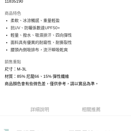
11835190
【「AFTEE先享後付」結帳流程】
全家取貨付款
１．於結帳方式選擇「AFTEE先享後付」後，將跳轉至「AFTEE先享後付」
商品特色
每筆NT$60，滿NT$499(含以上)免運費
結帳頁面，進行簡訊認證並確認金額後，即可完成結帳。
柔軟、冰涼觸感、重量輕盈
２．訂單成立數日內，您將收到繳費通知簡訊。
抗UV、防曬係數達UPF50+
7-11取貨付款
３．收到繳費通知簡訊後14天內，點擊此簡訊中的連結，可透過四大超商／
ATM／網路銀行／等多元方式進行付款，方視為交易完成。
輕量、撥水、吸濕排汗、四向彈性
每筆NT$60，滿NT$799(含以上)免運費
※ 請注意：結帳手續完成當下不需立刻繳費，但若您需要取消訂單，請聯絡
面料具有優異的耐磨性、耐撕裂性
購買商品的店家。未經商家同意取消之訂單仍視為有效，需透過AFTEE先享
宅配
後付繳納相關費用。
腰頭內側吸排布，流汗瞬吸乾爽
每筆NT$100，滿NT$799(含以上)免運費
※ 交易是否成功請以「AFTEE先享後付 」之結帳頁面顯示為準，若有關於
是否繳費成功／繳費後需取消欲退款等相關疑問，請聯繫「AFTEE先享後付
銷售重點
客戶支援中心」
https://netprotections.freshdesk.com/support/home
付款後門市自取
尺寸：M-3L
免運費
【注意事項】
材質：85% 尼龍66、15% 彈性纖維
１．透過由恩沛科技股份有限公司提供之「AFTEE先享後付」服務完成之交
商品顏色會有些微色差，僅供參考，請以實品為準。
貨到付款
易，需依本服務之必要範圍內提供個人資料，並將交易相關給付款項請求債
權轉讓予恩沛科技股份有限公司。
每筆NT$130，滿NT$3,000(含以上)免運費
２．關於個人資料處理事宜，請瀏覽以下網址：
https://aftee.tw/terms/#terms3
３．未成年的使用者請事先徵得法定代理人或監護人之同意方可使用
詳細說明
相關推薦
「AFTEE先享後付」，若未經同意申辦者引起之損失，本公司不負相關責
任。
４．使用「AFTEE先享後付」時，將依據個別帳號之用戶狀況，依本公司即
時審查核予不同之上限額度；若仍有額度不足之情形，本公司將視審查結果