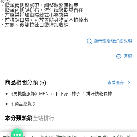
特色
．腰頭兩側鬆緊帶，調整鬆緊無拘束
．腰頭內側吸排布，流汗瞬吸乾爽自在
．左脇袋裡加車隱藏式小零錢袋
．前拉鍊口袋，可放置隨身物品不怕掉出
．左側、後雙拉鍊口袋增加收納
顯示電腦版詳細說明
客服
商品相關分類 (5)
查看全部
►《男機能服飾》MEN
❚ 下身 l 褲子
排汗快乾長褲
►《 商品總覽 》
本分類熱銷
全站排行