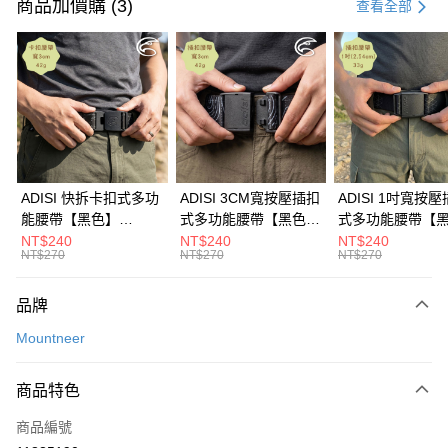
信用卡一次付款
商品加價購 (3)
查看全部
超商取貨付款
LINE Pay
Apple Pay
街口支付
悠遊付
ADISI 快拆卡扣式多功
ADISI 3CM寬按壓插扣
ADISI 1吋寬按
能腰帶【黑色】
式多功能腰帶【黑色】
式多功能腰帶【
Google Pay
AS26038 / MIT台灣製
AS26047 / MIT台灣製
AS26035 / MI
NT$240
NT$240
NT$240
NT$270
NT$270
NT$270
全盈+PAY
AFTEE先享後付
品牌
相關說明
Mountneer
【關於「AFTEE先享後付」】
ATM付款
AFTEE先享後付是「在收到商品之後才付款」的支付方式。 讓您購物簡單
便利好安心！
商品特色
貨到付款
１．簡單：不需註冊會員、不需綁卡、不需儲值。
２．便利：只要手機號碼，簡訊認證，即可結帳。
商品編號
３．安心：先確認商品／服務後，再付款。
運送方式