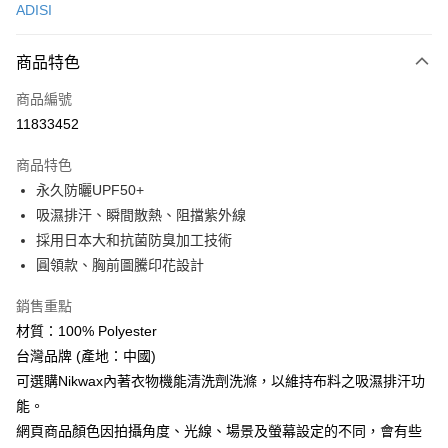
ADISI
超商取貨付款
商品特色
LINE Pay
商品編號
Apple Pay
11833452
街口支付
商品特色
悠遊付
永久防曬UPF50+
Google Pay
吸濕排汗、瞬間散熱、阻擋紫外線
採用日本大和抗菌防臭加工技術
全盈+PAY
圓領款、胸前圖騰印花設計
AFTEE先享後付
銷售重點
相關說明
材質：100% Polyester
【關於「AFTEE先享後付」】
ATM付款
AFTEE先享後付是「在收到商品之後才付款」的支付方式。 讓您購物簡單
台灣品牌 (產地：中國)
便利好安心！
可選購Nikwax內著衣物機能清洗劑洗滌，以維持布料之吸濕排汗功
貨到付款
１．簡單：不需註冊會員、不需綁卡、不需儲值。
２．便利：只要手機號碼，簡訊認證，即可結帳。
能。
３．安心：先確認商品／服務後，再付款。
網頁商品顏色因拍攝角度、光線、場景及螢幕設定的不同，會有些
運送方式