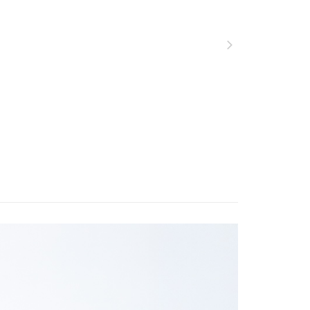
功／繳費後需取消欲退款等相關疑問，請聯繫「AFTEE先享後
00，滿NT$799(含以上)免運費
服飾》功能材質分類
春夏款式
彈性快乾休閒
援中心」
https://netprotections.freshdesk.com/support/home
市自取
服飾》功能材質分類
春夏款式
UPF 50+
項】
恩沛科技股份有限公司提供之「AFTEE先享後付」服務完成之
遊季 🌞 精選品牌折扣
❚ 夏日穿搭必敗🛒Buy
夏季
依本服務之必要範圍內提供個人資料，並將交易相關給付款項請
2件8折
讓予恩沛科技股份有限公司。
個人資料處理事宜，請瀏覽以下網址：
牌 分 類 總 覽 --- ❒
ADISI
男性 ♦︎ 機能服飾
30，滿NT$3,000(含以上)免運費
ee.tw/terms/#terms3
ew Arrivals
年的使用者請事先徵得法定代理人或監護人之同意方可使用
春夏機能服飾 l 新品
春夏機能下
E先享後付」，若未經同意申辦者引起之損失，本公司不負相關責
長褲
AFTEE先享後付」時，將依據個別帳號之用戶狀況，依本公司
核予不同之上限額度；若仍有額度不足之情形，本公司將視審查
用戶進行身份認證。
一人註冊多個帳號或使用他人資訊註冊。若發現惡意使用之情
科技股份有限公司將有權停止該用戶之使用額度並採取法律行