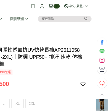
0
中文 (繁體)
探索綠洲
I 男彈性透氣抗UV快乾長褲AP2611058
M-2XL)｜防曬 UPF50+ 排汗 速乾 仿棉
閒褲
499免運
500
L
XL
2XL