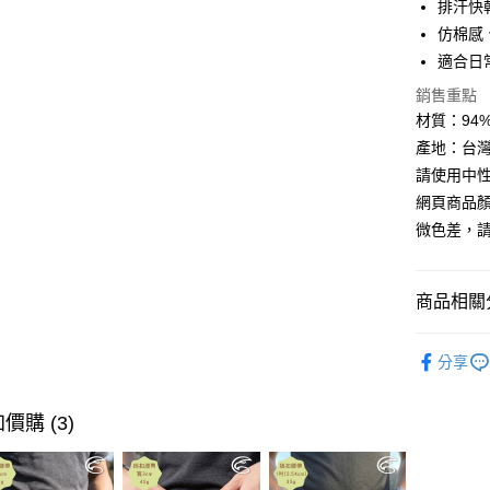
排汗快
仿棉感
Google Pa
適合日
全盈+PAY
銷售重點
AFTEE先
材質：94% N
相關說明
產地：台
【關於「A
請使用中
ATM付款
AFTEE
網頁商品
便利好安
貨到付款
１．簡單
微色差，
２．便利
３．安心
運送方式
商品相關分
【「AFT
１．於結帳
全家取貨
►《男機能
付」結帳
分享
每筆NT$6
２．訂單
►《 商品
３．收到繳
／ATM／
7-11取貨
❚ 網購限
價購 (3)
※ 請注意
每筆NT$6
券專區
絡購買商品
先享後付
宅配
►《機能
※ 交易是