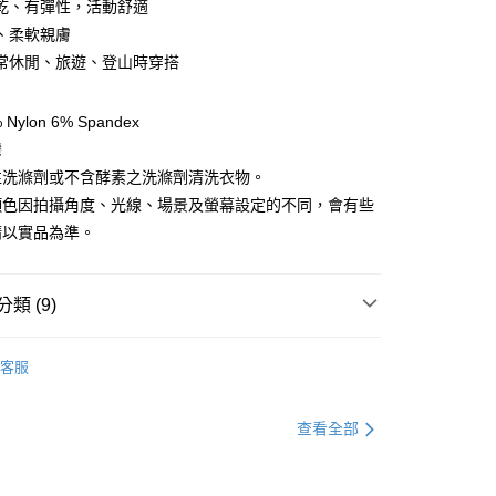
乾、有彈性，活動舒適
、柔軟親膚
y
常休閒、旅遊、登山時穿搭
享後付
ylon 6% Spandex
灣
FTEE先享後付」】
性洗滌劑或不含酵素之洗滌劑清洗衣物。
先享後付是「在收到商品之後才付款」的支付方式。 讓您購物簡單
顏色因拍攝角度、光線、場景及螢幕設定的不同，會有些
心！
：不需註冊會員、不需綁卡、不需儲值。
請以實品為準。
：只要手機號碼，簡訊認證，即可結帳。
：先確認商品／服務後，再付款。
類 (9)
EE先享後付」結帳流程】
方式選擇「AFTEE先享後付」後，將跳轉至「AFTEE先享後
付款
服飾》MEN
頁面，進行簡訊認證並確認金額後，即可完成結帳。
❚ 下身 l 褲子
排汗快乾長褲
客服
0，滿NT$499(含以上)免運費
成立數日內，您將收到繳費通知簡訊。
總覽 》
費通知簡訊後14天內，點擊此簡訊中的連結，可透過四大超商
網路銀行／等多元方式進行付款，方視為交易完成。
付款
定優惠折扣↘福利專區
【服飾折抵】滿額送服飾抵用
：結帳手續完成當下不需立刻繳費，但若您需要取消訂單，請聯
查看全部
0，滿NT$799(含以上)免運費
的店家。未經商家同意取消之訂單仍視為有效，需透過AFTEE
繳納相關費用。
服飾》功能材質分類
春夏款式
▣ 下身系列 ▣
否成功請以「AFTEE先享後付 」之結帳頁面顯示為準，若有關於