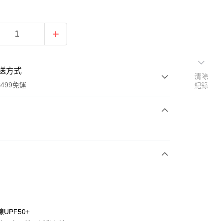
送方式
清除
499免運
紀錄
次付款
付款
UPF50+