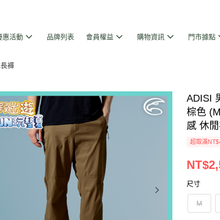
優惠活動
品牌列表
會員權益
購物資訊
門市據點
乾長褲
ADIS
棕色 (
感 休
超取滿NT$
NT$2,
尺寸
M