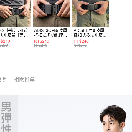
是否繳費成
每筆NT$1
►《機能
付客戶支
付款後門
►《機能
【注意事
免運費
１．透過由
❚ 暑假出
交易，需
DISI 快拆卡扣式
ADISI 3CM寬按壓
ADISI 1吋寬按壓
服飾新款任
貨到付款
求債權轉
功能腰帶【黑
插扣式多功能腰帶
插扣式多功能腰帶
AS26038 /
【黑色】AS26047
【黑色】AS26035
２．關於
❒ --- 品 
每筆NT$1
$240
NT$240
NT$240
IT台灣製
/ MIT台灣製
/ MIT台灣製
https://aft
$270
NT$270
NT$270
❚ 新品上市 N
３．未成
「AFTE
著
機能
任。
４．使用「
即時審查
結果請求
說明
相關推薦
５．嚴禁
形，恩沛
動。