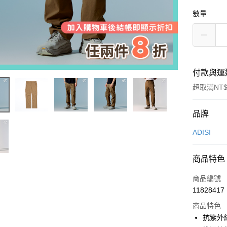
數量
付款與運
超取滿NT$
付款方式
品牌
信用卡一
ADISI
超商取貨
商品特色
LINE Pay
商品編號
Apple Pay
11828417
商品特色
街口支付
抗紫外線
悠遊付