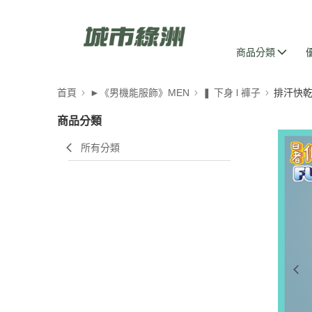
商品分類
首頁
►《男機能服飾》MEN
❚ 下身 l 褲子
排汗快
商品分類
所有分類