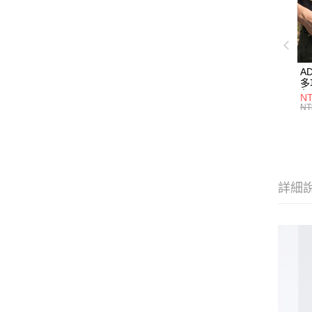
A
多
色】
NT
M
NT
詳細