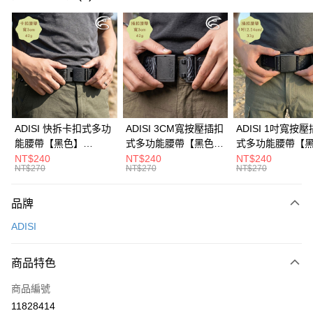
超商取貨付款
LINE Pay
Apple Pay
街口支付
悠遊付
ADISI 快拆卡扣式多功
ADISI 3CM寬按壓插扣
ADISI 1吋寬按
能腰帶【黑色】
式多功能腰帶【黑色】
式多功能腰帶【
Google Pay
AS26038 / MIT台灣製
AS26047 / MIT台灣製
AS26035 / MI
NT$240
NT$240
NT$240
NT$270
NT$270
NT$270
全盈+PAY
AFTEE先享後付
品牌
相關說明
ADISI
【關於「AFTEE先享後付」】
ATM付款
AFTEE先享後付是「在收到商品之後才付款」的支付方式。 讓您購物簡單
便利好安心！
商品特色
貨到付款
１．簡單：不需註冊會員、不需綁卡、不需儲值。
２．便利：只要手機號碼，簡訊認證，即可結帳。
商品編號
３．安心：先確認商品／服務後，再付款。
運送方式
11828414