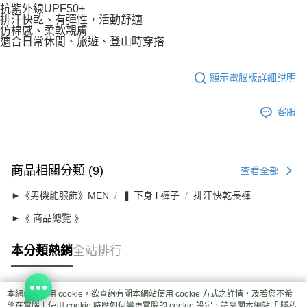
抗紫外線UPF50+
排汗快乾、有彈性，活動舒適
仿棉感、柔軟親膚
適合日常休閒、旅遊、登山時穿搭
顯示電腦版詳細說明
客服
商品相關分類 (9)
查看全部
►《男機能服飾》MEN
❚ 下身 l 褲子
排汗快乾長褲
►《 商品總覽 》
本分類熱銷
全站排行
本網站中使用 cookie，欲查詢有關本網站使用 cookie 方式之詳情，及若您不希
熱門標籤
望在電腦上使用 cookie 時應如何變更電腦的 cookie 設定，請參閱本網站「
隱私