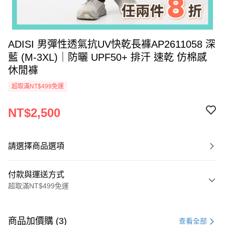
ADISI 男彈性透氣抗UV快乾長褲AP2611058 深
藍 (M-3XL)｜防曬 UPF50+ 排汗 速乾 仿棉感
休閒褲
超取滿NT$499免運
NT$2,500
請選擇商品選項
付款與運送方式
超取滿NT$499免運
付款方式
信用卡一次付款
商品加價購 (3)
查看全部