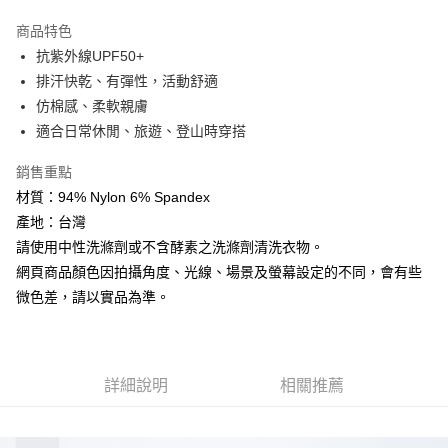
【「AFTEE先享後付」結帳流程】
全家取貨付款
１．於結帳方式選擇「AFTEE先享後付」後，將跳轉至「AFTEE先享後付」
商品特色
每筆NT$60，滿NT$499(含以上)免運費
結帳頁面，進行簡訊認證並確認金額後，即可完成結帳。
抗紫外線UPF50+
２．訂單成立數日內，您將收到繳費通知簡訊。
排汗快乾、有彈性，活動舒適
7-11取貨付款
３．收到繳費通知簡訊後14天內，點擊此簡訊中的連結，可透過四大超商／
ATM／網路銀行／等多元方式進行付款，方視為交易完成。
仿棉感、柔軟親膚
每筆NT$60，滿NT$799(含以上)免運費
※ 請注意：結帳手續完成當下不需立刻繳費，但若您需要取消訂單，請聯絡
適合日常休閒、旅遊、登山時穿搭
購買商品的店家。未經商家同意取消之訂單仍視為有效，需透過AFTEE先享
宅配
後付繳納相關費用。
銷售重點
每筆NT$100，滿NT$799(含以上)免運費
※ 交易是否成功請以「AFTEE先享後付 」之結帳頁面顯示為準，若有關於
是否繳費成功／繳費後需取消欲退款等相關疑問，請聯繫「AFTEE先享後付
材質：94% Nylon 6% Spandex
客戶支援中心」
https://netprotections.freshdesk.com/support/home
付款後門市自取
產地：台灣
免運費
【注意事項】
請使用中性洗滌劑或不含酵素之洗滌劑清洗衣物。
１．透過由恩沛科技股份有限公司提供之「AFTEE先享後付」服務完成之交
網頁商品顏色因拍攝角度、光線、場景及螢幕設定的不同，會有些
貨到付款
易，需依本服務之必要範圍內提供個人資料，並將交易相關給付款項請求債
微色差，請以實品為準。
權轉讓予恩沛科技股份有限公司。
每筆NT$130，滿NT$3,000(含以上)免運費
２．關於個人資料處理事宜，請瀏覽以下網址：
https://aftee.tw/terms/#terms3
３．未成年的使用者請事先徵得法定代理人或監護人之同意方可使用
「AFTEE先享後付」，若未經同意申辦者引起之損失，本公司不負相關責
詳細說明
相關推薦
任。
４．使用「AFTEE先享後付」時，將依據個別帳號之用戶狀況，依本公司即
時審查核予不同之上限額度；若仍有額度不足之情形，本公司將視審查結果
請求用戶進行身份認證。