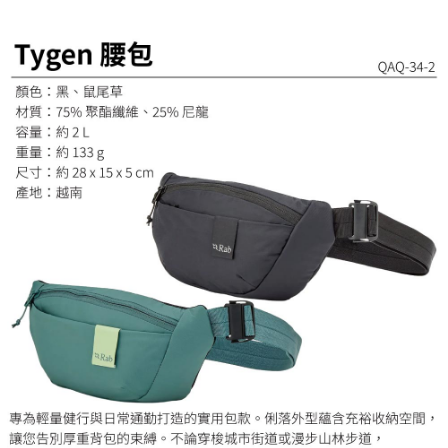
ATM／網路銀行／等多元方式進行付款，方視為交易完成。
宅配
※ 請注意：結帳手續完成當下不需立刻繳費，但若您需要取消訂單，請聯絡
每筆NT$100，滿NT$799(含以上)免運費
購買商品的店家。未經商家同意取消之訂單仍視為有效，需透過AFTEE先享
後付繳納相關費用。
付款後門市自取
※ 交易是否成功請以「AFTEE先享後付 」之結帳頁面顯示為準，若有關於
是否繳費成功／繳費後需取消欲退款等相關疑問，請聯繫「AFTEE先享後付
免運費
客戶支援中心」
https://netprotections.freshdesk.com/support/home
【注意事項】
１．透過由恩沛科技股份有限公司提供之「AFTEE先享後付」服務完成之交
易，需依本服務之必要範圍內提供個人資料，並將交易相關給付款項請求債
權轉讓予恩沛科技股份有限公司。
２．關於個人資料處理事宜，請瀏覽以下網址：
https://aftee.tw/terms/#terms3
３．未成年的使用者請事先徵得法定代理人或監護人之同意方可使用
「AFTEE先享後付」，若未經同意申辦者引起之損失，本公司不負相關責
任。
４．使用「AFTEE先享後付」時，將依據個別帳號之用戶狀況，依本公司即
時審查核予不同之上限額度；若仍有額度不足之情形，本公司將視審查結果
請求用戶進行身份認證。
５．嚴禁一人註冊多個帳號或使用他人資訊註冊。若發現惡意使用之情形，
恩沛科技股份有限公司將有權停止該用戶之使用額度並採取法律行動。