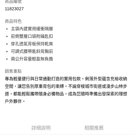
商品編號
Apple Pay
11823027
街口支付
商品特色
悠遊付
主袋內建實用緩衝隔層
Google Pay
前側雙層口袋附鑰匙扣
穿孔透氣背板保持乾爽
全盈+PAY
可調式腰帶能斜背胸前
AFTEE先享後付
兩公升容量輕盈無負擔
相關說明
銷售重點
【關於「AFTEE先享後付」】
ATM付款
AFTEE先享後付是「在收到商品之後才付款」的支付方式。 讓您購物簡單
專為輕量健行與日常通勤打造的實用包款。俐落外型蘊含充裕收納
便利好安心！
空間，讓您告別厚重背包的束縛。不論穿梭城市街道或漫步山林步
１．簡單：不需註冊會員、不需綁卡、不需儲值。
運送方式
２．便利：只要手機號碼，簡訊認證，即可結帳。
道，都能輕鬆攜帶隨身必備物品，成為您隨時準備出發探索的理想
３．安心：先確認商品／服務後，再付款。
全家取貨付款
戶外夥伴。
每筆NT$60，滿NT$499(含以上)免運費
【「AFTEE先享後付」結帳流程】
１．於結帳方式選擇「AFTEE先享後付」後，將跳轉至「AFTEE先享後付」
7-11取貨付款
結帳頁面，進行簡訊認證並確認金額後，即可完成結帳。
２．訂單成立數日內，您將收到繳費通知簡訊。
詳細說明
相關推薦
每筆NT$60，滿NT$799(含以上)免運費
３．收到繳費通知簡訊後14天內，點擊此簡訊中的連結，可透過四大超商／