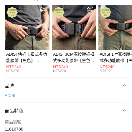
超商取貨付款
LINE Pay
Apple Pay
街口支付
悠遊付
ADISI 快拆卡扣式多功
ADISI 3CM寬按壓插扣
ADISI 1吋寬按
能腰帶【黑色】
式多功能腰帶【黑色】
式多功能腰帶【
Google Pay
AS26038 / MIT台灣製
AS26047 / MIT台灣製
AS26035 / MI
NT$240
NT$240
NT$240
NT$270
NT$270
NT$270
全盈+PAY
AFTEE先享後付
品牌
相關說明
ADISI
【關於「AFTEE先享後付」】
ATM付款
AFTEE先享後付是「在收到商品之後才付款」的支付方式。 讓您購物簡單
便利好安心！
商品特色
貨到付款
１．簡單：不需註冊會員、不需綁卡、不需儲值。
２．便利：只要手機號碼，簡訊認證，即可結帳。
商品編號
３．安心：先確認商品／服務後，再付款。
運送方式
11810780