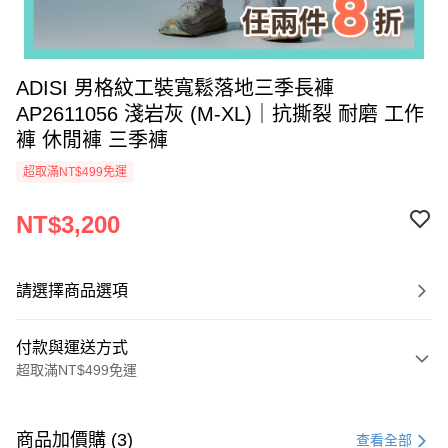
ADISI 男格紋工裝寬鬆落地三季長褲
AP2611056 淺岩灰 (M-XL)｜抗撕裂 耐磨 工作
褲 休閒褲 三季褲
超取滿NT$499免運
NT$3,200
請選擇商品選項
付款與運送方式
超取滿NT$499免運
付款方式
信用卡一次付款
商品加價購 (3)
查看全部