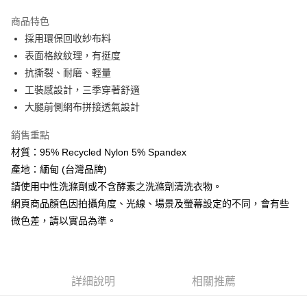
【「AFTEE先享後付」結帳流程】
全家取貨付款
１．於結帳方式選擇「AFTEE先享後付」後，將跳轉至「AFTEE先享後付」
商品特色
每筆NT$60，滿NT$499(含以上)免運費
結帳頁面，進行簡訊認證並確認金額後，即可完成結帳。
採用環保回收紗布料
２．訂單成立數日內，您將收到繳費通知簡訊。
表面格紋紋理，有挺度
7-11取貨付款
３．收到繳費通知簡訊後14天內，點擊此簡訊中的連結，可透過四大超商／
ATM／網路銀行／等多元方式進行付款，方視為交易完成。
抗撕裂、耐磨、輕量
每筆NT$60，滿NT$799(含以上)免運費
※ 請注意：結帳手續完成當下不需立刻繳費，但若您需要取消訂單，請聯絡
工裝感設計，三季穿著舒適
購買商品的店家。未經商家同意取消之訂單仍視為有效，需透過AFTEE先享
宅配
後付繳納相關費用。
大腿前側網布拼接透氣設計
每筆NT$100，滿NT$799(含以上)免運費
※ 交易是否成功請以「AFTEE先享後付 」之結帳頁面顯示為準，若有關於
是否繳費成功／繳費後需取消欲退款等相關疑問，請聯繫「AFTEE先享後付
銷售重點
客戶支援中心」
https://netprotections.freshdesk.com/support/home
付款後門市自取
材質：95% Recycled Nylon 5% Spandex
免運費
【注意事項】
產地：緬甸 (台灣品牌)
１．透過由恩沛科技股份有限公司提供之「AFTEE先享後付」服務完成之交
請使用中性洗滌劑或不含酵素之洗滌劑清洗衣物。
貨到付款
易，需依本服務之必要範圍內提供個人資料，並將交易相關給付款項請求債
網頁商品顏色因拍攝角度、光線、場景及螢幕設定的不同，會有些
權轉讓予恩沛科技股份有限公司。
每筆NT$130，滿NT$3,000(含以上)免運費
２．關於個人資料處理事宜，請瀏覽以下網址：
微色差，請以實品為準。
https://aftee.tw/terms/#terms3
３．未成年的使用者請事先徵得法定代理人或監護人之同意方可使用
「AFTEE先享後付」，若未經同意申辦者引起之損失，本公司不負相關責
任。
４．使用「AFTEE先享後付」時，將依據個別帳號之用戶狀況，依本公司即
詳細說明
相關推薦
時審查核予不同之上限額度；若仍有額度不足之情形，本公司將視審查結果
請求用戶進行身份認證。