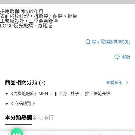
採用環保回收紗布料
表面格紋紋理，抗撕裂、耐磨、輕量
工裝感設計，三季穿著舒適
LOGO反光織標、寬鬆版
顯示電腦版詳細說明
客服
商品相關分類 (7)
查看全部
►《男機能服飾》MEN
❚ 下身 l 褲子
排汗快乾長褲
►《 商品總覽 》
本分類熱銷
全站排行