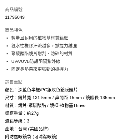
商品編號
Apple Pay
11795049
街口支付
商品特色
悠遊付
輕量且耐用的植物基材質鏡框
Google Pay
親水性橡膠汗流越多，抓握力越強
聚碳酸酯鏡片耐刮、防碎的材質
全盈+PAY
UVA/UVB防護阻隔紫外線
AFTEE先享後付
固定鼻墊帶來更強勁的抓握力
相關說明
銷售重點
【關於「AFTEE先享後付」】
ATM付款
AFTEE先享後付是「在收到商品之後才付款」的支付方式。 讓您購物簡單
顏色：深藍色半框/PC銀灰色鍍膜鏡片
便利好安心！
尺寸：鏡片寬 131.5mm / 鼻間距 15mm / 鏡腳長 135mm
貨到付款
１．簡單：不需註冊會員、不需綁卡、不需儲值。
２．便利：只要手機號碼，簡訊認證，即可結帳。
材質：鏡片-聚碳酸酯 / 鏡框-植物基Thrive
３．安心：先確認商品／服務後，再付款。
鏡框重量：約27g
運送方式
濾鏡等級：3
【「AFTEE先享後付」結帳流程】
全家取貨付款
１．於結帳方式選擇「AFTEE先享後付」後，將跳轉至「AFTEE先享後付」
產地：台灣 (美國品牌)
每筆NT$60，滿NT$499(含以上)免運費
結帳頁面，進行簡訊認證並確認金額後，即可完成結帳。
附防塵眼鏡袋 (可清潔眼鏡)
２．訂單成立數日內，您將收到繳費通知簡訊。