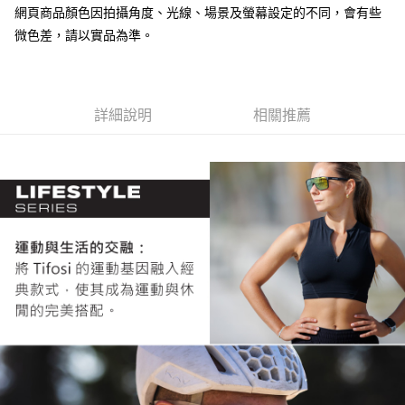
7-11取貨付款
網頁商品顏色因拍攝角度、光線、場景及螢幕設定的不同，會有些
３．收到繳費通知簡訊後14天內，點擊此簡訊中的連結，可透過四大超商／
ATM／網路銀行／等多元方式進行付款，方視為交易完成。
微色差，請以實品為準。
每筆NT$60，滿NT$799(含以上)免運費
※ 請注意：結帳手續完成當下不需立刻繳費，但若您需要取消訂單，請聯絡
購買商品的店家。未經商家同意取消之訂單仍視為有效，需透過AFTEE先享
宅配
後付繳納相關費用。
每筆NT$100，滿NT$799(含以上)免運費
※ 交易是否成功請以「AFTEE先享後付 」之結帳頁面顯示為準，若有關於
是否繳費成功／繳費後需取消欲退款等相關疑問，請聯繫「AFTEE先享後付
詳細說明
相關推薦
客戶支援中心」
https://netprotections.freshdesk.com/support/home
付款後門市自取
免運費
【注意事項】
１．透過由恩沛科技股份有限公司提供之「AFTEE先享後付」服務完成之交
貨到付款
易，需依本服務之必要範圍內提供個人資料，並將交易相關給付款項請求債
權轉讓予恩沛科技股份有限公司。
每筆NT$130，滿NT$3,000(含以上)免運費
２．關於個人資料處理事宜，請瀏覽以下網址：
https://aftee.tw/terms/#terms3
３．未成年的使用者請事先徵得法定代理人或監護人之同意方可使用
「AFTEE先享後付」，若未經同意申辦者引起之損失，本公司不負相關責
任。
４．使用「AFTEE先享後付」時，將依據個別帳號之用戶狀況，依本公司即
時審查核予不同之上限額度；若仍有額度不足之情形，本公司將視審查結果
請求用戶進行身份認證。
５．嚴禁一人註冊多個帳號或使用他人資訊註冊。若發現惡意使用之情形，
恩沛科技股份有限公司將有權停止該用戶之使用額度並採取法律行動。