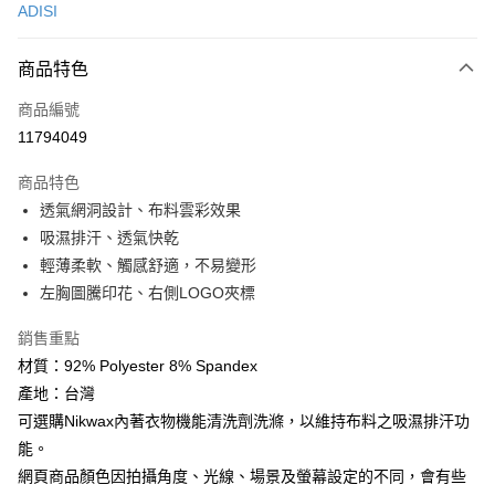
ADISI
超商取貨付款
商品特色
LINE Pay
商品編號
Apple Pay
11794049
街口支付
商品特色
悠遊付
透氣網洞設計、布料雲彩效果
Google Pay
吸濕排汗、透氣快乾
輕薄柔軟、觸感舒適，不易變形
全盈+PAY
左胸圖騰印花、右側LOGO夾標
AFTEE先享後付
銷售重點
相關說明
材質：92% Polyester 8% Spandex
【關於「AFTEE先享後付」】
ATM付款
AFTEE先享後付是「在收到商品之後才付款」的支付方式。 讓您購物簡單
產地：台灣
便利好安心！
可選購Nikwax內著衣物機能清洗劑洗滌，以維持布料之吸濕排汗功
貨到付款
１．簡單：不需註冊會員、不需綁卡、不需儲值。
２．便利：只要手機號碼，簡訊認證，即可結帳。
能。
３．安心：先確認商品／服務後，再付款。
網頁商品顏色因拍攝角度、光線、場景及螢幕設定的不同，會有些
運送方式