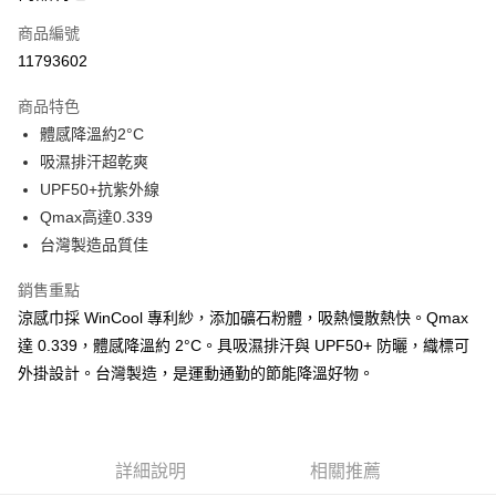
商品編號
Apple Pay
11793602
街口支付
商品特色
悠遊付
體感降溫約2°C
Google Pay
吸濕排汗超乾爽
UPF50+抗紫外線
全盈+PAY
Qmax高達0.339
AFTEE先享後付
台灣製造品質佳
相關說明
銷售重點
【關於「AFTEE先享後付」】
ATM付款
AFTEE先享後付是「在收到商品之後才付款」的支付方式。 讓您購物簡單
涼感巾採 WinCool 專利紗，添加礦石粉體，吸熱慢散熱快。Qmax
便利好安心！
達 0.339，體感降溫約 2°C。具吸濕排汗與 UPF50+ 防曬，織標可
１．簡單：不需註冊會員、不需綁卡、不需儲值。
運送方式
２．便利：只要手機號碼，簡訊認證，即可結帳。
外掛設計。台灣製造，是運動通勤的節能降溫好物。
３．安心：先確認商品／服務後，再付款。
全家取貨付款
每筆NT$60，滿NT$499(含以上)免運費
【「AFTEE先享後付」結帳流程】
１．於結帳方式選擇「AFTEE先享後付」後，將跳轉至「AFTEE先享後付」
7-11取貨付款
詳細說明
相關推薦
結帳頁面，進行簡訊認證並確認金額後，即可完成結帳。
２．訂單成立數日內，您將收到繳費通知簡訊。