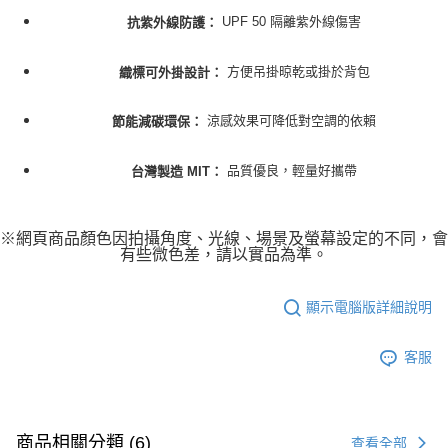
UPF 50 隔離紫外線傷害
抗紫外線防護：
方便吊掛晾乾或掛於背包
織標可外掛設計：
涼感效果可降低對空調的依賴
節能減碳環保：
品質優良，輕量好攜帶
台灣製造 MIT：
※網頁商品顏色因拍攝角度、光線、場景及螢幕設定的不同，會
有些微色差，請以實品為準。
顯示電腦版詳細說明
客服
商品相關分類 (6)
查看全部