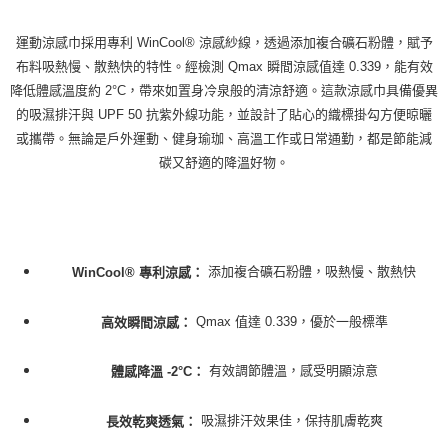
運動涼感巾採用專利 WinCool® 涼感紗線，透過添加複合礦石粉體，賦予
布料吸熱慢、散熱快的特性。經檢測 Qmax 瞬間涼感值達 0.339，能有效
降低體感溫度約 2°C，帶來如置身冷泉般的清涼舒適。這款涼感巾具備優異
的吸濕排汗與 UPF 50 抗紫外線功能，並設計了貼心的織標掛勾方便晾曬
或攜帶。無論是戶外運動、健身瑜珈、高溫工作或日常通勤，都是節能減
碳又舒適的降溫好物。
添加複合礦石粉體，吸熱慢、散熱快
WinCool® 專利涼感：
Qmax 值達 0.339，優於一般標準
高效瞬間涼感：
有效調節體溫，感受明顯涼意
體感降溫 -2°C：
吸濕排汗效果佳，保持肌膚乾爽
長效乾爽透氣：