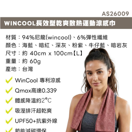
每筆NT$60，滿NT$799(含以上)免運費
３．收到繳費通知簡訊後14天內，點擊此簡訊中的連結，可透過四大超商／
ATM／網路銀行／等多元方式進行付款，方視為交易完成。
宅配
※ 請注意：結帳手續完成當下不需立刻繳費，但若您需要取消訂單，請聯絡
每筆NT$100，滿NT$799(含以上)免運費
購買商品的店家。未經商家同意取消之訂單仍視為有效，需透過AFTEE先享
後付繳納相關費用。
付款後門市自取
※ 交易是否成功請以「AFTEE先享後付 」之結帳頁面顯示為準，若有關於
是否繳費成功／繳費後需取消欲退款等相關疑問，請聯繫「AFTEE先享後付
免運費
客戶支援中心」
https://netprotections.freshdesk.com/support/home
【注意事項】
１．透過由恩沛科技股份有限公司提供之「AFTEE先享後付」服務完成之交
易，需依本服務之必要範圍內提供個人資料，並將交易相關給付款項請求債
權轉讓予恩沛科技股份有限公司。
２．關於個人資料處理事宜，請瀏覽以下網址：
https://aftee.tw/terms/#terms3
３．未成年的使用者請事先徵得法定代理人或監護人之同意方可使用
「AFTEE先享後付」，若未經同意申辦者引起之損失，本公司不負相關責
任。
４．使用「AFTEE先享後付」時，將依據個別帳號之用戶狀況，依本公司即
時審查核予不同之上限額度；若仍有額度不足之情形，本公司將視審查結果
請求用戶進行身份認證。
５．嚴禁一人註冊多個帳號或使用他人資訊註冊。若發現惡意使用之情形，
恩沛科技股份有限公司將有權停止該用戶之使用額度並採取法律行動。