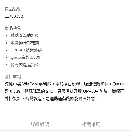
商品編號
Apple Pay
11793393
街口支付
商品特色
悠遊付
體感降溫約2°C
Google Pay
吸濕排汗超乾爽
UPF50+抗紫外線
全盈+PAY
Qmax高達0.339
AFTEE先享後付
台灣製造品質佳
相關說明
銷售重點
【關於「AFTEE先享後付」】
ATM付款
AFTEE先享後付是「在收到商品之後才付款」的支付方式。 讓您購物簡單
涼感巾採 WinCool 專利紗，添加礦石粉體，吸熱慢散熱快。Qmax
便利好安心！
達 0.339，體感降溫約 2°C。具吸濕排汗與 UPF50+ 防曬，織標可
１．簡單：不需註冊會員、不需綁卡、不需儲值。
運送方式
２．便利：只要手機號碼，簡訊認證，即可結帳。
外掛設計。台灣製造，是運動通勤的節能降溫好物。
３．安心：先確認商品／服務後，再付款。
全家取貨付款
每筆NT$60，滿NT$499(含以上)免運費
【「AFTEE先享後付」結帳流程】
１．於結帳方式選擇「AFTEE先享後付」後，將跳轉至「AFTEE先享後付」
7-11取貨付款
詳細說明
相關推薦
結帳頁面，進行簡訊認證並確認金額後，即可完成結帳。
２．訂單成立數日內，您將收到繳費通知簡訊。