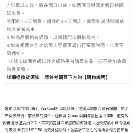
運動涼感巾採用專利 WinCool® 涼感紗線，透過添加複合礦石粉體，賦予
布料吸熱慢、散熱快的特性。經檢測 Qmax 瞬間涼感值達 0.339，能有效
降低體感溫度約 2°C，帶來如置身冷泉般的清涼舒適。這款涼感巾具備優異
的吸濕排汗與 UPF 50 抗紫外線功能，並設計了貼心的織標掛勾方便晾曬