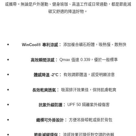
或攜帶。無論是戶外運動、健身瑜珈、高溫工作或日常通勤，都是節能減
碳又舒適的降溫好物。
添加複合礦石粉體，吸熱慢、散熱快
WinCool® 專利涼感：
Qmax 值達 0.339，優於一般標準
高效瞬間涼感：
有效調節體溫，感受明顯涼意
體感降溫 -2°C：
吸濕排汗效果佳，保持肌膚乾爽
長效乾爽透氣：
UPF 50 隔離紫外線傷害
抗紫外線防護：
方便吊掛晾乾或掛於背包
織標可外掛設計：
涼感效果可降低對空調的依賴
節能減碳環保：