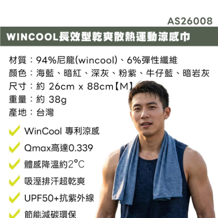
每筆NT$60，滿NT$799(含以上)免運費
３．收到繳費通知簡訊後14天內，點擊此簡訊中的連結，可透過四大超商／
ATM／網路銀行／等多元方式進行付款，方視為交易完成。
宅配
※ 請注意：結帳手續完成當下不需立刻繳費，但若您需要取消訂單，請聯絡
每筆NT$100，滿NT$799(含以上)免運費
購買商品的店家。未經商家同意取消之訂單仍視為有效，需透過AFTEE先享
後付繳納相關費用。
付款後門市自取
※ 交易是否成功請以「AFTEE先享後付 」之結帳頁面顯示為準，若有關於
是否繳費成功／繳費後需取消欲退款等相關疑問，請聯繫「AFTEE先享後付
免運費
客戶支援中心」
https://netprotections.freshdesk.com/support/home
【注意事項】
１．透過由恩沛科技股份有限公司提供之「AFTEE先享後付」服務完成之交
易，需依本服務之必要範圍內提供個人資料，並將交易相關給付款項請求債
權轉讓予恩沛科技股份有限公司。
２．關於個人資料處理事宜，請瀏覽以下網址：
https://aftee.tw/terms/#terms3
３．未成年的使用者請事先徵得法定代理人或監護人之同意方可使用
「AFTEE先享後付」，若未經同意申辦者引起之損失，本公司不負相關責
任。
４．使用「AFTEE先享後付」時，將依據個別帳號之用戶狀況，依本公司即
時審查核予不同之上限額度；若仍有額度不足之情形，本公司將視審查結果
請求用戶進行身份認證。
５．嚴禁一人註冊多個帳號或使用他人資訊註冊。若發現惡意使用之情形，
恩沛科技股份有限公司將有權停止該用戶之使用額度並採取法律行動。