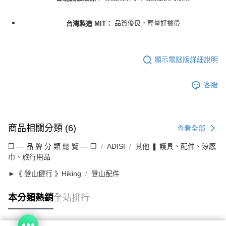
品質優良，輕量好攜帶
台灣製造 MIT：
顯示電腦版詳細說明
客服
商品相關分類 (6)
查看全部
❒ --- 品 牌 分 類 總 覽 --- ❒
ADISI
其他 ❚ 護具、配件、涼感
巾、旅行用品
►《 登山健行 》Hiking
登山配件
本分類熱銷
全站排行