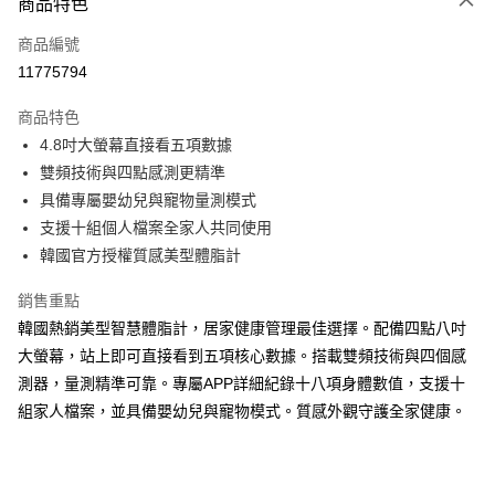
商品特色
Apple Pay
商品編號
街口支付
11775794
悠遊付
商品特色
Google Pay
4.8吋大螢幕直接看五項數據
全盈+PAY
雙頻技術與四點感測更精準
具備專屬嬰幼兒與寵物量測模式
AFTEE先享後付
支援十組個人檔案全家人共同使用
相關說明
韓國官方授權質感美型體脂計
【關於「AFTEE先享後付」】
ATM付款
AFTEE先享後付是「在收到商品之後才付款」的支付方式。 讓您購物簡單
銷售重點
便利好安心！
１．簡單：不需註冊會員、不需綁卡、不需儲值。
韓國熱銷美型智慧體脂計，居家健康管理最佳選擇。配備四點八吋
運送方式
２．便利：只要手機號碼，簡訊認證，即可結帳。
大螢幕，站上即可直接看到五項核心數據。搭載雙頻技術與四個感
３．安心：先確認商品／服務後，再付款。
宅配
測器，量測精準可靠。專屬APP詳細紀錄十八項身體數值，支援十
每筆NT$100，滿NT$799(含以上)免運費
【「AFTEE先享後付」結帳流程】
組家人檔案，並具備嬰幼兒與寵物模式。質感外觀守護全家健康。
１．於結帳方式選擇「AFTEE先享後付」後，將跳轉至「AFTEE先享後付」
付款後門市自取
結帳頁面，進行簡訊認證並確認金額後，即可完成結帳。
２．訂單成立數日內，您將收到繳費通知簡訊。
免運費
３．收到繳費通知簡訊後14天內，點擊此簡訊中的連結，可透過四大超商／