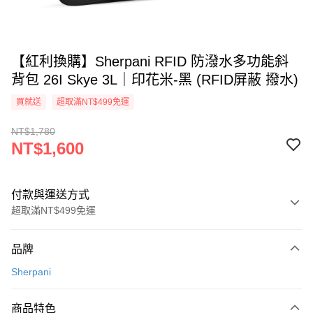
【紅利換購】Sherpani RFID 防潑水多功能斜
背包 26I Skye 3L｜印花米-黑 (RFID屏蔽 撥水)
買就送
超取滿NT$499免運
NT$1,780
NT$1,600
付款與運送方式
超取滿NT$499免運
付款方式
品牌
信用卡一次付款
Sherpani
超商取貨付款
商品特色
LINE Pay