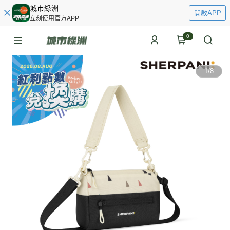
城市綠洲
開啟APP
立刻使用官方APP
0
1
/
8