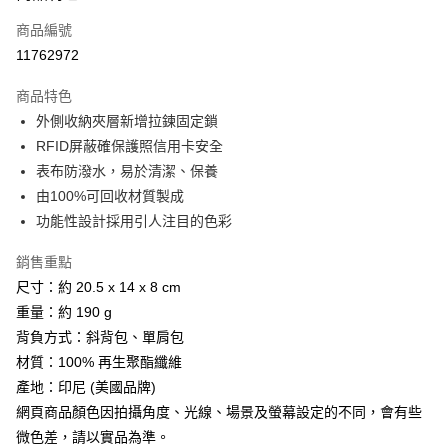
商品編號
Apple Pay
11762972
街口支付
商品特色
悠遊付
外側收納夾層新增拉鍊固定鎖
Google Pay
RFID屏蔽確保護照信用卡安全
表布防潑水，易於清潔、保養
全盈+PAY
由100%可回收材質製成
AFTEE先享後付
功能性設計採用引人注目的色彩
相關說明
銷售重點
【關於「AFTEE先享後付」】
ATM付款
AFTEE先享後付是「在收到商品之後才付款」的支付方式。 讓您購物簡單
尺寸：約 20.5 x 14 x 8 cm
便利好安心！
重量：約 190 g
貨到付款
１．簡單：不需註冊會員、不需綁卡、不需儲值。
２．便利：只要手機號碼，簡訊認證，即可結帳。
背負方式：斜背包、單肩包
３．安心：先確認商品／服務後，再付款。
材質：100% 再生聚酯纖維
運送方式
產地：印尼 (美國品牌)
【「AFTEE先享後付」結帳流程】
全家取貨付款
１．於結帳方式選擇「AFTEE先享後付」後，將跳轉至「AFTEE先享後付」
網頁商品顏色因拍攝角度、光線、場景及螢幕設定的不同，會有些
每筆NT$60，滿NT$499(含以上)免運費
結帳頁面，進行簡訊認證並確認金額後，即可完成結帳。
微色差，請以實品為準。
２．訂單成立數日內，您將收到繳費通知簡訊。