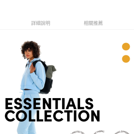
7-11取貨付款
３．收到繳費通知簡訊後14天內，點擊此簡訊中的連結，可透過四大超商／
ATM／網路銀行／等多元方式進行付款，方視為交易完成。
每筆NT$60，滿NT$799(含以上)免運費
※ 請注意：結帳手續完成當下不需立刻繳費，但若您需要取消訂單，請聯絡
購買商品的店家。未經商家同意取消之訂單仍視為有效，需透過AFTEE先享
宅配
詳細說明
相關推薦
後付繳納相關費用。
每筆NT$100，滿NT$799(含以上)免運費
※ 交易是否成功請以「AFTEE先享後付 」之結帳頁面顯示為準，若有關於
是否繳費成功／繳費後需取消欲退款等相關疑問，請聯繫「AFTEE先享後付
客戶支援中心」
https://netprotections.freshdesk.com/support/home
付款後門市自取
免運費
【注意事項】
１．透過由恩沛科技股份有限公司提供之「AFTEE先享後付」服務完成之交
貨到付款
易，需依本服務之必要範圍內提供個人資料，並將交易相關給付款項請求債
權轉讓予恩沛科技股份有限公司。
每筆NT$130，滿NT$3,000(含以上)免運費
２．關於個人資料處理事宜，請瀏覽以下網址：
https://aftee.tw/terms/#terms3
３．未成年的使用者請事先徵得法定代理人或監護人之同意方可使用
「AFTEE先享後付」，若未經同意申辦者引起之損失，本公司不負相關責
任。
４．使用「AFTEE先享後付」時，將依據個別帳號之用戶狀況，依本公司即
時審查核予不同之上限額度；若仍有額度不足之情形，本公司將視審查結果
請求用戶進行身份認證。
５．嚴禁一人註冊多個帳號或使用他人資訊註冊。若發現惡意使用之情形，
恩沛科技股份有限公司將有權停止該用戶之使用額度並採取法律行動。