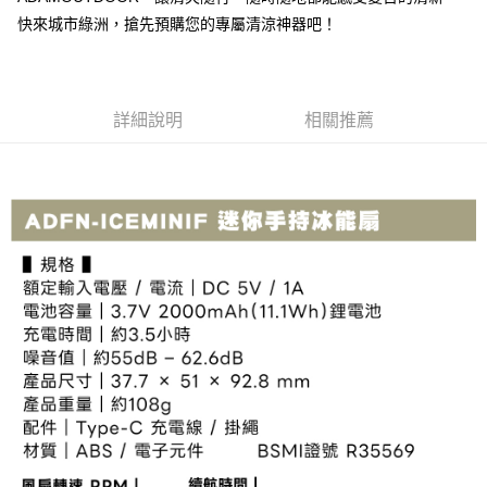
法說明評估內容。
３．安心：先確認商品／服務後，再付款。
【繳款方式說明】
運送方式
快來城市綠洲，搶先預購您的專屬清涼神器吧！
1.分期款項不併入電信帳單，「大哥付你分期」於每月結算日後寄送繳費提
【「AFTEE先享後付」結帳流程】
全家取貨付款
醒簡訊。
１．於結帳方式選擇「AFTEE先享後付」後，將跳轉至「AFTEE先享後付」
2.透過簡訊連結打開帳單後，可選擇「超商條碼／台灣大直營門市／銀行轉
每筆NT$60，滿NT$499(含以上)免運費
結帳頁面，進行簡訊認證並確認金額後，即可完成結帳。
帳／街口支付／iPASS MONEY」等通路繳費。
２．訂單成立數日內，您將收到繳費通知簡訊。
詳細說明
相關推薦
7-11取貨付款
３．收到繳費通知簡訊後14天內，點擊此簡訊中的連結，可透過四大超商／
【注意事項】
ATM／網路銀行／等多元方式進行付款，方視為交易完成。
每筆NT$60，滿NT$799(含以上)免運費
1.本服務係由「台灣大哥大股份有限公司」（以下簡稱本公司）所提供，讓
※ 請注意：結帳手續完成當下不需立刻繳費，但若您需要取消訂單，請聯絡
用戶於交易時，得透過本服務購買商品或服務，並由商店將買賣／分期付款
購買商品的店家。未經商家同意取消之訂單仍視為有效，需透過AFTEE先享
宅配
買賣價金債權讓與本公司後，依約使用本公司帳單繳交帳款。
後付繳納相關費用。
2.基於同意付款使用「大哥付你分期」之契約關係目的，商店將以您的個人
每筆NT$100，滿NT$799(含以上)免運費
※ 交易是否成功請以「AFTEE先享後付 」之結帳頁面顯示為準，若有關於
資料（包含姓名、電話或地址）提供予台灣大哥大進項蒐集、處理及利用，
是否繳費成功／繳費後需取消欲退款等相關疑問，請聯繫「AFTEE先享後付
由本公司與您本人進行分期帳單所需資料之確認、核對及更正。
客戶支援中心」
https://netprotections.freshdesk.com/support/home
付款後門市自取
3.完整用戶服務條款，請詳閱以下連結：
https://oppay.tw/userRule
免運費
【注意事項】
１．透過由恩沛科技股份有限公司提供之「AFTEE先享後付」服務完成之交
貨到付款
易，需依本服務之必要範圍內提供個人資料，並將交易相關給付款項請求債
權轉讓予恩沛科技股份有限公司。
每筆NT$130，滿NT$3,000(含以上)免運費
２．關於個人資料處理事宜，請瀏覽以下網址：
https://aftee.tw/terms/#terms3
３．未成年的使用者請事先徵得法定代理人或監護人之同意方可使用
「AFTEE先享後付」，若未經同意申辦者引起之損失，本公司不負相關責
任。
４．使用「AFTEE先享後付」時，將依據個別帳號之用戶狀況，依本公司即