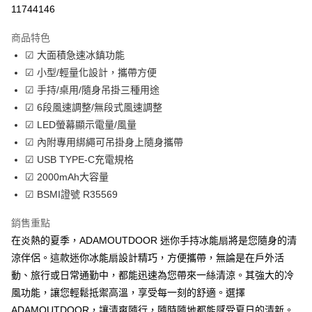
超商取貨付款
11744146
LINE Pay
商品特色
Apple Pay
☑ 大面積急速冰鎮功能
☑ 小型/輕量化設計，攜帶方便
街口支付
☑ 手持/桌用/隨身吊掛三種用途
悠遊付
☑ 6段風速調整/無段式風速調整
☑ LED螢幕顯示電量/風量
Google Pay
☑ 內附專用綁繩可吊掛身上隨身攜帶
全盈+PAY
☑ USB TYPE-C充電規格
☑ 2000mAh大容量
大哥付你分期
☑ BSMI證號 R35569
相關說明
【大哥付你分期使用說明】
銷售重點
AFTEE先享後付
1.本服務由台灣大哥大提供，台灣大哥大用戶可立即使用無須另外申請。
2.付款方式選擇「大哥付你分期」，訂單成立後會自動跳轉到大哥付的交易
在炎熱的夏季，ADAMOUTDOOR 迷你手持冰能扇將是您隨身的清
相關說明
流程，驗證手機門號後，選擇欲分期的期數、繳款截止日，確認付款後即完
【關於「AFTEE先享後付」】
涼伴侶。這款迷你冰能扇設計精巧，方便攜帶，無論是在戶外活
成交易。
ATM付款
AFTEE先享後付是「在收到商品之後才付款」的支付方式。 讓您購物簡單
動、旅行或日常通勤中，都能迅速為您帶來一絲清涼。其強大的冷
3.實際核准額度、可分期數及費用金額請依後續交易確認頁面所載為準。
便利好安心！
4.訂單成立30分鐘內，如未前往確認交易或遇審核未通過，訂單將自動取
貨到付款
風功能，讓您輕鬆抵禦高溫，享受每一刻的舒適。選擇
１．簡單：不需註冊會員、不需綁卡、不需儲值。
消。如遇「轉專審核」未通過狀況，表示未達大哥付你分期系統評分，恕無
２．便利：只要手機號碼，簡訊認證，即可結帳。
ADAMOUTDOOR，讓清爽隨行，隨時隨地都能感受夏日的清新。