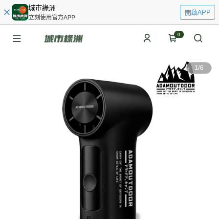
城市綠洲
開啟APP
立刻使用官方APP
0
1
/
6