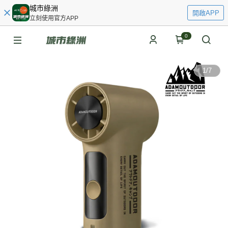
城市綠洲
開啟APP
立刻使用官方APP
0
1
/
7