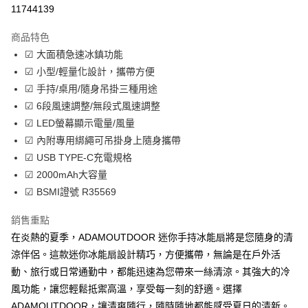
超商取貨付款
11744139
LINE Pay
商品特色
Apple Pay
☑ 大面積急速冰鎮功能
☑ 小型/輕量化設計，攜帶方便
街口支付
☑ 手持/桌用/隨身吊掛三種用途
悠遊付
☑ 6段風速調整/無段式風速調整
☑ LED螢幕顯示電量/風量
Google Pay
☑ 內附專用綁繩可吊掛身上隨身攜帶
全盈+PAY
☑ USB TYPE-C充電規格
☑ 2000mAh大容量
大哥付你分期
☑ BSMI證號 R35569
相關說明
【大哥付你分期使用說明】
銷售重點
AFTEE先享後付
1.本服務由台灣大哥大提供，台灣大哥大用戶可立即使用無須另外申請。
2.付款方式選擇「大哥付你分期」，訂單成立後會自動跳轉到大哥付的交易
在炎熱的夏季，ADAMOUTDOOR 迷你手持冰能扇將是您隨身的清
相關說明
流程，驗證手機門號後，選擇欲分期的期數、繳款截止日，確認付款後即完
【關於「AFTEE先享後付」】
涼伴侶。這款迷你冰能扇設計精巧，方便攜帶，無論是在戶外活
成交易。
ATM付款
AFTEE先享後付是「在收到商品之後才付款」的支付方式。 讓您購物簡單
動、旅行或日常通勤中，都能迅速為您帶來一絲清涼。其強大的冷
3.實際核准額度、可分期數及費用金額請依後續交易確認頁面所載為準。
便利好安心！
4.訂單成立30分鐘內，如未前往確認交易或遇審核未通過，訂單將自動取
貨到付款
風功能，讓您輕鬆抵禦高溫，享受每一刻的舒適。選擇
１．簡單：不需註冊會員、不需綁卡、不需儲值。
消。如遇「轉專審核」未通過狀況，表示未達大哥付你分期系統評分，恕無
２．便利：只要手機號碼，簡訊認證，即可結帳。
ADAMOUTDOOR，讓清爽隨行，隨時隨地都能感受夏日的清新。