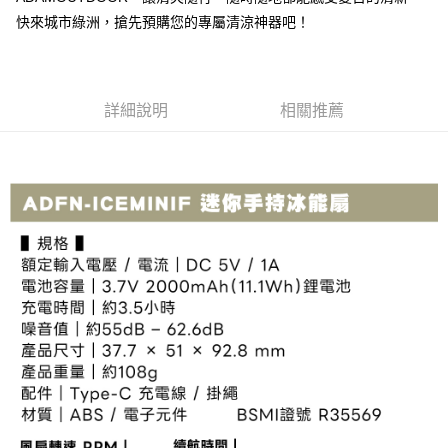
法說明評估內容。
３．安心：先確認商品／服務後，再付款。
【繳款方式說明】
運送方式
快來城市綠洲，搶先預購您的專屬清涼神器吧！
1.分期款項不併入電信帳單，「大哥付你分期」於每月結算日後寄送繳費提
【「AFTEE先享後付」結帳流程】
全家取貨付款
醒簡訊。
１．於結帳方式選擇「AFTEE先享後付」後，將跳轉至「AFTEE先享後付」
2.透過簡訊連結打開帳單後，可選擇「超商條碼／台灣大直營門市／銀行轉
每筆NT$60，滿NT$499(含以上)免運費
結帳頁面，進行簡訊認證並確認金額後，即可完成結帳。
帳／街口支付／iPASS MONEY」等通路繳費。
２．訂單成立數日內，您將收到繳費通知簡訊。
詳細說明
相關推薦
7-11取貨付款
３．收到繳費通知簡訊後14天內，點擊此簡訊中的連結，可透過四大超商／
【注意事項】
ATM／網路銀行／等多元方式進行付款，方視為交易完成。
每筆NT$60，滿NT$799(含以上)免運費
1.本服務係由「台灣大哥大股份有限公司」（以下簡稱本公司）所提供，讓
※ 請注意：結帳手續完成當下不需立刻繳費，但若您需要取消訂單，請聯絡
用戶於交易時，得透過本服務購買商品或服務，並由商店將買賣／分期付款
購買商品的店家。未經商家同意取消之訂單仍視為有效，需透過AFTEE先享
宅配
買賣價金債權讓與本公司後，依約使用本公司帳單繳交帳款。
後付繳納相關費用。
2.基於同意付款使用「大哥付你分期」之契約關係目的，商店將以您的個人
每筆NT$100，滿NT$799(含以上)免運費
※ 交易是否成功請以「AFTEE先享後付 」之結帳頁面顯示為準，若有關於
資料（包含姓名、電話或地址）提供予台灣大哥大進項蒐集、處理及利用，
是否繳費成功／繳費後需取消欲退款等相關疑問，請聯繫「AFTEE先享後付
由本公司與您本人進行分期帳單所需資料之確認、核對及更正。
客戶支援中心」
https://netprotections.freshdesk.com/support/home
付款後門市自取
3.完整用戶服務條款，請詳閱以下連結：
https://oppay.tw/userRule
免運費
【注意事項】
１．透過由恩沛科技股份有限公司提供之「AFTEE先享後付」服務完成之交
貨到付款
易，需依本服務之必要範圍內提供個人資料，並將交易相關給付款項請求債
權轉讓予恩沛科技股份有限公司。
每筆NT$130，滿NT$3,000(含以上)免運費
２．關於個人資料處理事宜，請瀏覽以下網址：
https://aftee.tw/terms/#terms3
３．未成年的使用者請事先徵得法定代理人或監護人之同意方可使用
「AFTEE先享後付」，若未經同意申辦者引起之損失，本公司不負相關責
任。
４．使用「AFTEE先享後付」時，將依據個別帳號之用戶狀況，依本公司即