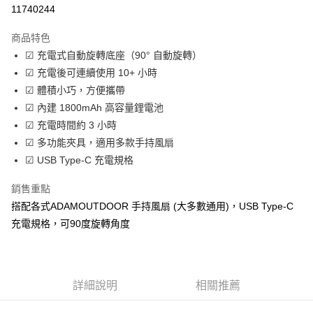
超商取貨付款
11740244
LINE Pay
商品特色
Apple Pay
☑ 充電式自動旋轉底座（90° 自動旋轉）
☑ 充電後可連續使用 10+ 小時
街口支付
☑ 體積小巧，方便攜帶
悠遊付
☑ 內建 1800mAh 高容量鋰電池
☑ 充電時間約 3 小時
Google Pay
☑ 多功能夾具，適用多款手持風扇
全盈+PAY
☑ USB Type-C 充電規格
大哥付你分期
銷售重點
相關說明
搭配各式ADAMOUTDOOR 手持風扇 (大多數通用)，USB Type-C
【大哥付你分期使用說明】
充電規格，可90度旋轉角度
AFTEE先享後付
1.本服務由台灣大哥大提供，台灣大哥大用戶可立即使用無須另外申請。
2.付款方式選擇「大哥付你分期」，訂單成立後會自動跳轉到大哥付的交易
相關說明
流程，驗證手機門號後，選擇欲分期的期數、繳款截止日，確認付款後即完
【關於「AFTEE先享後付」】
成交易。
ATM付款
AFTEE先享後付是「在收到商品之後才付款」的支付方式。 讓您購物簡單
3.實際核准額度、可分期數及費用金額請依後續交易確認頁面所載為準。
便利好安心！
詳細說明
相關推薦
4.訂單成立30分鐘內，如未前往確認交易或遇審核未通過，訂單將自動取
貨到付款
１．簡單：不需註冊會員、不需綁卡、不需儲值。
消。如遇「轉專審核」未通過狀況，表示未達大哥付你分期系統評分，恕無
２．便利：只要手機號碼，簡訊認證，即可結帳。