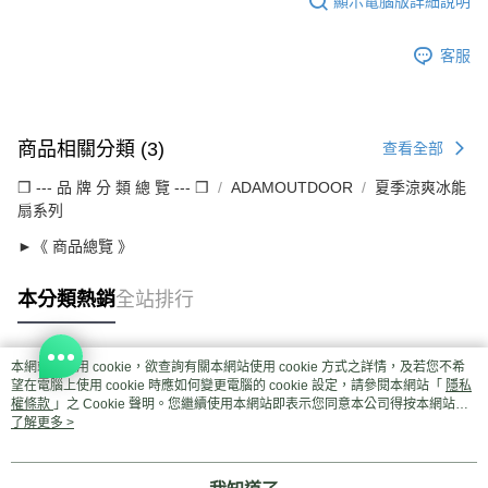
顯示電腦版詳細說明
客服
商品相關分類 (3)
查看全部
❒ --- 品 牌 分 類 總 覽 --- ❒
ADAMOUTDOOR
夏季涼爽冰能
扇系列
►《 商品總覽 》
本分類熱銷
全站排行
本網站中使用 cookie，欲查詢有關本網站使用 cookie 方式之詳情，及若您不希
熱門標籤
望在電腦上使用 cookie 時應如何變更電腦的 cookie 設定，請參閱本網站「
隱私
權條款
」之 Cookie 聲明。您繼續使用本網站即表示您同意本公司得按本網站使
用條款之 Cookie 聲明使用 cookie。
了解更多 >