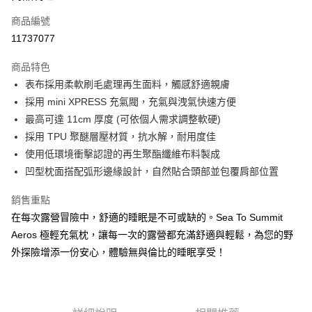
商品編號
Apple Pay
11737077
街口支付
商品特色
悠遊付
表布採用柔軟刷毛處理再生面料，觸感舒適親膚
Google Pay
採用 mini XPRESS 充氣閥，充氣與洩氣快速方便
最高可達 11cm 厚度 (可依個人需求調整軟硬)
全盈+PAY
採用 TPU 聚醚層壓材質，抗水解，耐用度佳
大哥付你分期
使用低環境衝擊認證的再生聚酯纖維布料製成
相關說明
凹型枕面搭配弧形邊緣設計，自然貼合頭部並包覆肩部位置
【大哥付你分期使用說明】
AFTEE先享後付
1.本服務由台灣大哥大提供，台灣大哥大用戶可立即使用無須另外申請。
銷售重點
2.付款方式選擇「大哥付你分期」，訂單成立後會自動跳轉到大哥付的交易
相關說明
在每次露營冒險中，舒適的睡眠是不可或缺的。Sea To Summit
流程，驗證手機門號後，選擇欲分期的期數、繳款截止日，確認付款後即完
【關於「AFTEE先享後付」】
成交易。
Aeros 極輕充氣枕，讓每一次的露營都充滿舒適與輕鬆，為您的野
ATM付款
AFTEE先享後付是「在收到商品之後才付款」的支付方式。 讓您購物簡單
3.實際核准額度、可分期數及費用金額請依後續交易確認頁面所載為準。
外探險增添一份安心，體驗無與倫比的睡眠享受！
便利好安心！
4.訂單成立30分鐘內，如未前往確認交易或遇審核未通過，訂單將自動取
貨到付款
１．簡單：不需註冊會員、不需綁卡、不需儲值。
消。如遇「轉專審核」未通過狀況，表示未達大哥付你分期系統評分，恕無
２．便利：只要手機號碼，簡訊認證，即可結帳。
法說明評估內容。
３．安心：先確認商品／服務後，再付款。
【繳款方式說明】
運送方式
1.分期款項不併入電信帳單，「大哥付你分期」於每月結算日後寄送繳費提