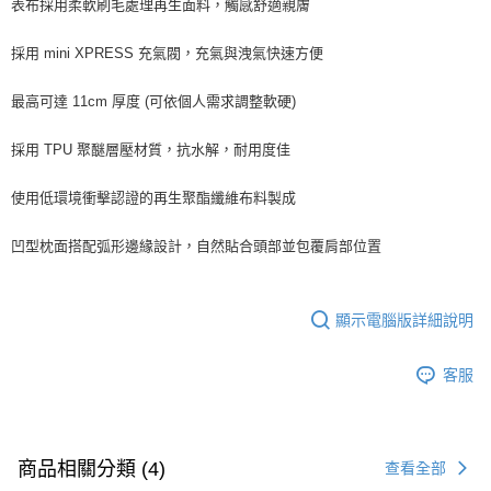
表布採用柔軟刷毛處理再生面料，觸感舒適親膚
採用 mini XPRESS 充氣閥，充氣與洩氣快速方便
最高可達 11cm 厚度 (可依個人需求調整軟硬)
採用 TPU 聚醚層壓材質，抗水解，耐用度佳
使用低環境衝擊認證的再生聚酯纖維布料製成
凹型枕面搭配弧形邊緣設計，自然貼合頭部並包覆肩部位置
顯示電腦版詳細說明
客服
商品相關分類 (4)
查看全部