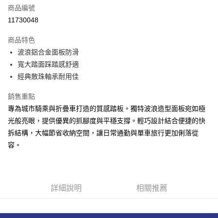
商品編號
Apple Pay
11730048
街口支付
商品特色
悠遊付
波浪鋁合金面板防滑
Google Pay
寬大踏面踩踏感舒適
經典散珠軸承耐用佳
全盈+PAY
銷售重點
AFTEE先享後付
專為城市騎乘與折疊車打造的質感踏板。獨特波浪造型面板宛如極
相關說明
光般亮眼，提供優異的抓腳度與平穩支撐。輕巧設計結合便捷的快
【關於「AFTEE先享後付」】
ATM付款
AFTEE先享後付是「在收到商品之後才付款」的支付方式。 讓您購物簡單
拆結構，大幅節省收納空間，讓日常通勤與單車旅行更加俐落從
便利好安心！
容。
貨到付款
１．簡單：不需註冊會員、不需綁卡、不需儲值。
２．便利：只要手機號碼，簡訊認證，即可結帳。
３．安心：先確認商品／服務後，再付款。
運送方式
【「AFTEE先享後付」結帳流程】
全家取貨付款
詳細說明
相關推薦
１．於結帳方式選擇「AFTEE先享後付」後，將跳轉至「AFTEE先享後付」
每筆NT$60，滿NT$499(含以上)免運費
結帳頁面，進行簡訊認證並確認金額後，即可完成結帳。
２．訂單成立數日內，您將收到繳費通知簡訊。
7-11取貨付款
３．收到繳費通知簡訊後14天內，點擊此簡訊中的連結，可透過四大超商／