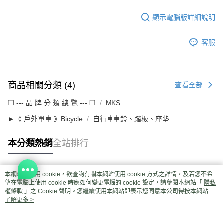
顯示電腦版詳細說明
客服
商品相關分類 (4)
查看全部
❒ --- 品 牌 分 類 總 覽 --- ❒
MKS
►《 戶外單車 》Bicycle
自行車車鈴、踏板、座墊
本分類熱銷
全站排行
本網站中使用 cookie，欲查詢有關本網站使用 cookie 方式之詳情，及若您不希
熱門標籤
望在電腦上使用 cookie 時應如何變更電腦的 cookie 設定，請參閱本網站「
隱私
權條款
」之 Cookie 聲明。您繼續使用本網站即表示您同意本公司得按本網站使
用條款之 Cookie 聲明使用 cookie。
了解更多 >