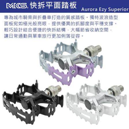
ATM／網路銀行／等多元方式進行付款，方視為交易完成。
每筆NT$60，滿NT$799(含以上)免運費
※ 請注意：結帳手續完成當下不需立刻繳費，但若您需要取消訂單，請聯絡
購買商品的店家。未經商家同意取消之訂單仍視為有效，需透過AFTEE先享
宅配
後付繳納相關費用。
每筆NT$100，滿NT$799(含以上)免運費
※ 交易是否成功請以「AFTEE先享後付 」之結帳頁面顯示為準，若有關於
是否繳費成功／繳費後需取消欲退款等相關疑問，請聯繫「AFTEE先享後付
客戶支援中心」
https://netprotections.freshdesk.com/support/home
付款後門市自取
免運費
【注意事項】
１．透過由恩沛科技股份有限公司提供之「AFTEE先享後付」服務完成之交
貨到付款
易，需依本服務之必要範圍內提供個人資料，並將交易相關給付款項請求債
權轉讓予恩沛科技股份有限公司。
每筆NT$130，滿NT$3,000(含以上)免運費
２．關於個人資料處理事宜，請瀏覽以下網址：
https://aftee.tw/terms/#terms3
３．未成年的使用者請事先徵得法定代理人或監護人之同意方可使用
「AFTEE先享後付」，若未經同意申辦者引起之損失，本公司不負相關責
任。
４．使用「AFTEE先享後付」時，將依據個別帳號之用戶狀況，依本公司即
時審查核予不同之上限額度；若仍有額度不足之情形，本公司將視審查結果
請求用戶進行身份認證。
５．嚴禁一人註冊多個帳號或使用他人資訊註冊。若發現惡意使用之情形，
恩沛科技股份有限公司將有權停止該用戶之使用額度並採取法律行動。