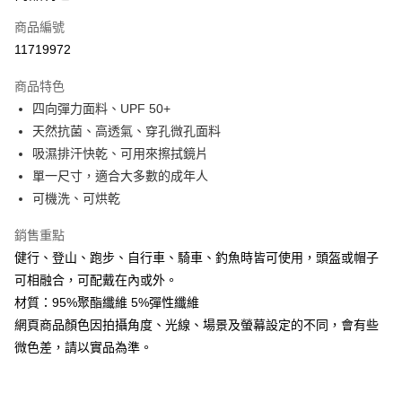
商品編號
Apple Pay
11719972
街口支付
商品特色
悠遊付
四向彈力面料、UPF 50+
Google Pay
天然抗菌、高透氣、穿孔微孔面料
吸濕排汗快乾、可用來擦拭鏡片
全盈+PAY
單一尺寸，適合大多數的成年人
AFTEE先享後付
可機洗、可烘乾
相關說明
銷售重點
【關於「AFTEE先享後付」】
ATM付款
AFTEE先享後付是「在收到商品之後才付款」的支付方式。 讓您購物簡單
健行、登山、跑步、自行車、騎車、釣魚時皆可使用，頭盔或帽子
便利好安心！
可相融合，可配戴在內或外。
貨到付款
１．簡單：不需註冊會員、不需綁卡、不需儲值。
２．便利：只要手機號碼，簡訊認證，即可結帳。
材質：95%聚酯纖維 5%彈性纖維
３．安心：先確認商品／服務後，再付款。
網頁商品顏色因拍攝角度、光線、場景及螢幕設定的不同，會有些
運送方式
微色差，請以實品為準。
【「AFTEE先享後付」結帳流程】
全家取貨付款
１．於結帳方式選擇「AFTEE先享後付」後，將跳轉至「AFTEE先享後付」
每筆NT$60，滿NT$499(含以上)免運費
結帳頁面，進行簡訊認證並確認金額後，即可完成結帳。
２．訂單成立數日內，您將收到繳費通知簡訊。