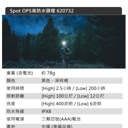
每筆NT$60，滿NT$799(含以上)免運費
３．收到繳費通知簡訊後14天內，點擊此簡訊中的連結，可透過四大超商／
ATM／網路銀行／等多元方式進行付款，方視為交易完成。
宅配
※ 請注意：結帳手續完成當下不需立刻繳費，但若您需要取消訂單，請聯絡
每筆NT$100，滿NT$799(含以上)免運費
購買商品的店家。未經商家同意取消之訂單仍視為有效，需透過AFTEE先享
後付繳納相關費用。
付款後門市自取
※ 交易是否成功請以「AFTEE先享後付 」之結帳頁面顯示為準，若有關於
是否繳費成功／繳費後需取消欲退款等相關疑問，請聯繫「AFTEE先享後付
免運費
客戶支援中心」
https://netprotections.freshdesk.com/support/home
【注意事項】
１．透過由恩沛科技股份有限公司提供之「AFTEE先享後付」服務完成之交
易，需依本服務之必要範圍內提供個人資料，並將交易相關給付款項請求債
權轉讓予恩沛科技股份有限公司。
２．關於個人資料處理事宜，請瀏覽以下網址：
https://aftee.tw/terms/#terms3
３．未成年的使用者請事先徵得法定代理人或監護人之同意方可使用
「AFTEE先享後付」，若未經同意申辦者引起之損失，本公司不負相關責
任。
４．使用「AFTEE先享後付」時，將依據個別帳號之用戶狀況，依本公司即
時審查核予不同之上限額度；若仍有額度不足之情形，本公司將視審查結果
請求用戶進行身份認證。
５．嚴禁一人註冊多個帳號或使用他人資訊註冊。若發現惡意使用之情形，
恩沛科技股份有限公司將有權停止該用戶之使用額度並採取法律行動。