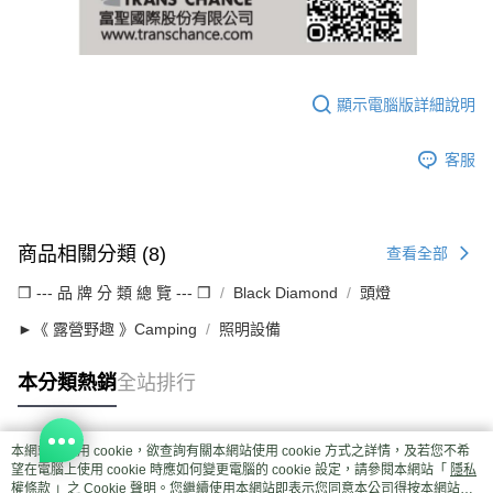
顯示電腦版詳細說明
客服
商品相關分類 (8)
查看全部
❒ --- 品 牌 分 類 總 覽 --- ❒
Black Diamond
頭燈
►《 露營野趣 》Camping
照明設備
本分類熱銷
全站排行
本網站中使用 cookie，欲查詢有關本網站使用 cookie 方式之詳情，及若您不希
熱門標籤
望在電腦上使用 cookie 時應如何變更電腦的 cookie 設定，請參閱本網站「
隱私
權條款
」之 Cookie 聲明。您繼續使用本網站即表示您同意本公司得按本網站使