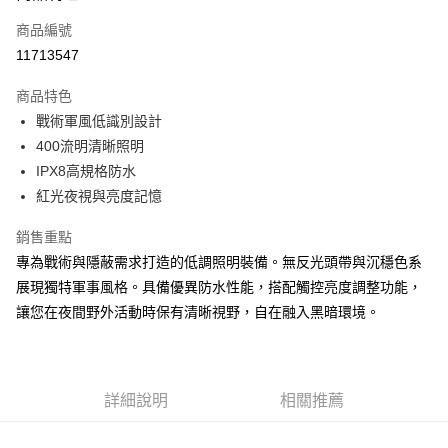
商品編號
Apple Pay
11713547
街口支付
商品特色
悠遊付
戰術軍風低識別設計
Google Pay
400流明清晰照明
IPX8高規格防水
全盈+PAY
紅光夜視與亮度記憶
AFTEE先享後付
銷售重點
相關說明
專為戰術與隱蔽需求打造的低調照明裝備。無反光頭帶與沉穩色系
【關於「AFTEE先享後付」】
ATM付款
AFTEE先享後付是「在收到商品之後才付款」的支付方式。 讓您購物簡單
展現獨特軍事風格。具備優異防水性能，搭配觸控亮度調整功能，
便利好安心！
讓您在夜間野外活動時保有清晰視野，自在融入黑暗環境。
１．簡單：不需註冊會員、不需綁卡、不需儲值。
運送方式
２．便利：只要手機號碼，簡訊認證，即可結帳。
３．安心：先確認商品／服務後，再付款。
全家取貨付款
每筆NT$60，滿NT$499(含以上)免運費
【「AFTEE先享後付」結帳流程】
詳細說明
相關推薦
１．於結帳方式選擇「AFTEE先享後付」後，將跳轉至「AFTEE先享後付」
7-11取貨付款
結帳頁面，進行簡訊認證並確認金額後，即可完成結帳。
２．訂單成立數日內，您將收到繳費通知簡訊。