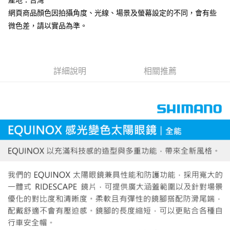
產地：台灣
ATM／網路銀行／等多元方式進行付款，方視為交易完成。
網頁商品顏色因拍攝角度、光線、場景及螢幕設定的不同，會有些
每筆NT$60，滿NT$799(含以上)免運費
※ 請注意：結帳手續完成當下不需立刻繳費，但若您需要取消訂單，請聯絡
微色差，請以實品為準。
購買商品的店家。未經商家同意取消之訂單仍視為有效，需透過AFTEE先享
宅配
後付繳納相關費用。
每筆NT$100，滿NT$799(含以上)免運費
※ 交易是否成功請以「AFTEE先享後付 」之結帳頁面顯示為準，若有關於
是否繳費成功／繳費後需取消欲退款等相關疑問，請聯繫「AFTEE先享後付
客戶支援中心」
https://netprotections.freshdesk.com/support/home
付款後門市自取
詳細說明
相關推薦
免運費
【注意事項】
１．透過由恩沛科技股份有限公司提供之「AFTEE先享後付」服務完成之交
貨到付款
易，需依本服務之必要範圍內提供個人資料，並將交易相關給付款項請求債
權轉讓予恩沛科技股份有限公司。
每筆NT$130，滿NT$3,000(含以上)免運費
２．關於個人資料處理事宜，請瀏覽以下網址：
https://aftee.tw/terms/#terms3
３．未成年的使用者請事先徵得法定代理人或監護人之同意方可使用
「AFTEE先享後付」，若未經同意申辦者引起之損失，本公司不負相關責
任。
４．使用「AFTEE先享後付」時，將依據個別帳號之用戶狀況，依本公司即
時審查核予不同之上限額度；若仍有額度不足之情形，本公司將視審查結果
請求用戶進行身份認證。
５．嚴禁一人註冊多個帳號或使用他人資訊註冊。若發現惡意使用之情形，
恩沛科技股份有限公司將有權停止該用戶之使用額度並採取法律行動。