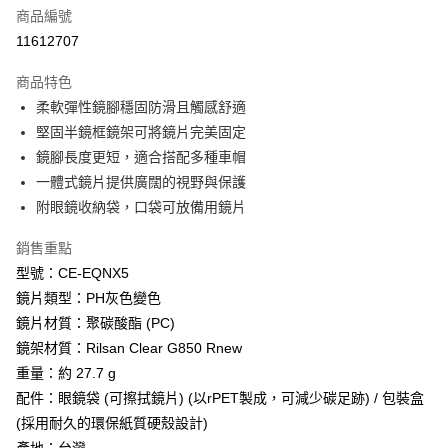
商品編號
Apple Pay
11612707
街口支付
商品特色
悠遊付
柔軟彈性鏡腳穩固防滑且觸感舒適
Google Pay
堅固半鏡框鏡架可將鏡片完美固定
鏡腳長度更短，適合搭配多種車帽
全盈+PAY
一體式鏡片提供廣闊的視野與保護
AFTEE先享後付
附眼鏡收納袋，口袋可放備用鏡片
相關說明
銷售重點
【關於「AFTEE先享後付」】
ATM付款
AFTEE先享後付是「在收到商品之後才付款」的支付方式。 讓您購物簡單
型號：CE-EQNX5
便利好安心！
鏡片類型：PH灰色變色
貨到付款
１．簡單：不需註冊會員、不需綁卡、不需儲值。
２．便利：只要手機號碼，簡訊認證，即可結帳。
鏡片材質：聚碳酸酯 (PC)
３．安心：先確認商品／服務後，再付款。
鏡架材質：Rilsan Clear G850 Rnew
運送方式
重量：約 27.7 g
【「AFTEE先享後付」結帳流程】
全家取貨付款
１．於結帳方式選擇「AFTEE先享後付」後，將跳轉至「AFTEE先享後付」
配件：眼鏡袋 (可擦拭鏡片) (以rPET製成，可減少碳足跡) / 包裝盒
每筆NT$60，滿NT$499(含以上)免運費
結帳頁面，進行簡訊認證並確認金額後，即可完成結帳。
(採用耐久的環保紙質硬殼設計)
２．訂單成立數日內，您將收到繳費通知簡訊。
7-11取貨付款
３．收到繳費通知簡訊後14天內，點擊此簡訊中的連結，可透過四大超商／