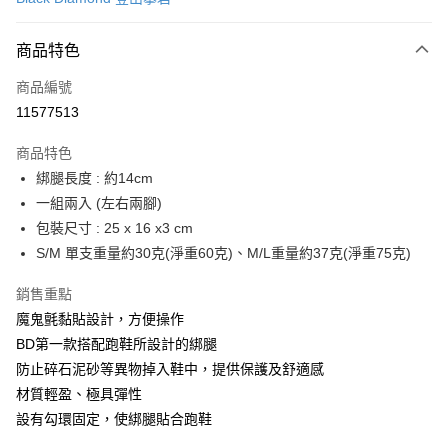
超商取貨付款
商品特色
LINE Pay
商品編號
Apple Pay
11577513
街口支付
商品特色
悠遊付
綁腿長度 : 約14cm
Google Pay
一組兩入 (左右兩腳)
包裝尺寸 : 25 x 16 x3 cm
全盈+PAY
S/M 單支重量約30克(淨重60克)、M/L重量約37克(淨重75克)
AFTEE先享後付
銷售重點
相關說明
魔鬼氈黏貼設計，方便操作
【關於「AFTEE先享後付」】
ATM付款
AFTEE先享後付是「在收到商品之後才付款」的支付方式。 讓您購物簡單
BD第一款搭配跑鞋所設計的綁腿
便利好安心！
防止碎石泥砂等異物掉入鞋中，提供保護及舒適感
貨到付款
１．簡單：不需註冊會員、不需綁卡、不需儲值。
２．便利：只要手機號碼，簡訊認證，即可結帳。
材質輕盈、極具彈性
３．安心：先確認商品／服務後，再付款。
設有勾環固定，使綁腿貼合跑鞋
運送方式
【「AFTEE先享後付」結帳流程】