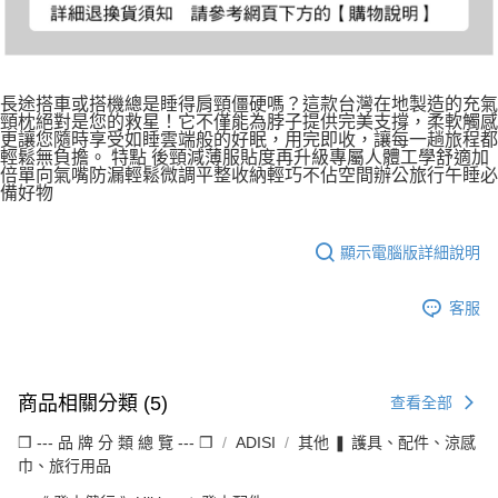
長途搭車或搭機總是睡得肩頸僵硬嗎？這款台灣在地製造的充氣
頸枕絕對是您的救星！它不僅能為脖子提供完美支撐，柔軟觸感
更讓您隨時享受如睡雲端般的好眠，用完即收，讓每一趟旅程都
輕鬆無負擔。 特點 後頸減薄服貼度再升級專屬人體工學舒適加
倍單向氣嘴防漏輕鬆微調平整收納輕巧不佔空間辦公旅行午睡必
備好物
顯示電腦版詳細說明
客服
商品相關分類 (5)
查看全部
❒ --- 品 牌 分 類 總 覽 --- ❒
ADISI
其他 ❚ 護具、配件、涼感
巾、旅行用品