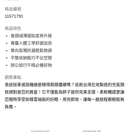
商品編號
Apple Pay
11571791
街口支付
商品特色
悠遊付
後頸減薄服貼度再升級
Google Pay
專屬人體工學舒適加倍
單向氣嘴防漏輕鬆微調
全盈+PAY
平整收納輕巧不佔空間
AFTEE先享後付
辦公旅行午睡必備好物
相關說明
銷售重點
【關於「AFTEE先享後付」】
ATM付款
AFTEE先享後付是「在收到商品之後才付款」的支付方式。 讓您購物簡單
長途搭車或搭機總是睡得肩頸僵硬嗎？這款台灣在地製造的充氣頸
便利好安心！
枕絕對是您的救星！它不僅能為脖子提供完美支撐，柔軟觸感更讓
１．簡單：不需註冊會員、不需綁卡、不需儲值。
運送方式
２．便利：只要手機號碼，簡訊認證，即可結帳。
您隨時享受如睡雲端般的好眠，用完即收，讓每一趟旅程都輕鬆無
３．安心：先確認商品／服務後，再付款。
全家取貨付款
負擔。
每筆NT$60，滿NT$499(含以上)免運費
【「AFTEE先享後付」結帳流程】
１．於結帳方式選擇「AFTEE先享後付」後，將跳轉至「AFTEE先享後付」
7-11取貨付款
結帳頁面，進行簡訊認證並確認金額後，即可完成結帳。
２．訂單成立數日內，您將收到繳費通知簡訊。