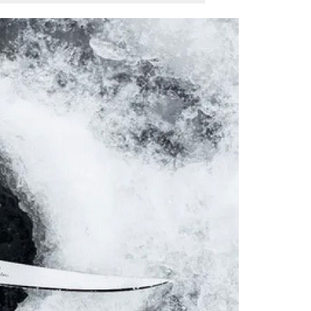
讓予恩沛科技股份有限公司。
個人資料處理事宜，請瀏覽以下網址：
30，滿NT$3,000(含以上)免運費
ee.tw/terms/#terms3
年的使用者請事先徵得法定代理人或監護人之同意方可使用
E先享後付」，若未經同意申辦者引起之損失，本公司不負相關責
AFTEE先享後付」時，將依據個別帳號之用戶狀況，依本公司
核予不同之上限額度；若仍有額度不足之情形，本公司將視審查
用戶進行身份認證。
一人註冊多個帳號或使用他人資訊註冊。若發現惡意使用之情
科技股份有限公司將有權停止該用戶之使用額度並採取法律行