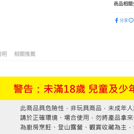
商品相關分
相關說明
【關於「A
►《 登山健
ATM付款
AFTEE
分享
便利好安
►《 旅行居家
貨到付款
１．簡單
週邊
２．便利
３．安心
►《 商品
運送方式
【「AFT
❒ --- 品 
說明
相關推薦
１．於結帳
全家取貨
❚ 新品上市 N
付」結帳
每筆NT$6
２．訂單
❚ 歡慶父
３．收到繳
／ATM／
7-11取貨
※ 請注意
每筆NT$6
絡購買商品
先享後付
宅配
※ 交易是
是否繳費成
每筆NT$1
付客戶支
付款後門
【注意事
免運費
１．透過由
交易，需