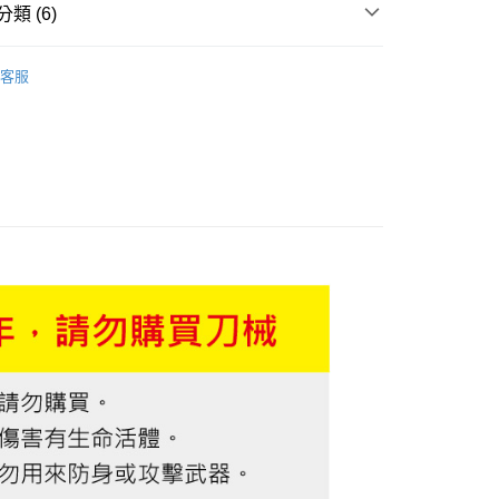
類 (6)
FTEE先享後付」】
行 》Hiking
登山配件
先享後付是「在收到商品之後才付款」的支付方式。 讓您購物簡單
客服
心！
 》Travel & Home
水壺保溫瓶．野餐廚具
廚房
：不需註冊會員、不需綁卡、不需儲值。
：只要手機號碼，簡訊認證，即可結帳。
：先確認商品／服務後，再付款。
總覽 》
EE先享後付」結帳流程】
牌 分 類 總 覽 --- ❒
Marttiini 芬蘭刀
方式選擇「AFTEE先享後付」後，將跳轉至「AFTEE先享後
付款
ew Arrivals
露營野趣 l 新品
頁面，進行簡訊認證並確認金額後，即可完成結帳。
0，滿NT$499(含以上)免運費
成立數日內，您將收到繳費通知簡訊。
親節 👨 精選商品折扣
戶外品牌⛰️精選專區88折
費通知簡訊後14天內，點擊此簡訊中的連結，可透過四大超商
網路銀行／等多元方式進行付款，方視為交易完成。
付款
：結帳手續完成當下不需立刻繳費，但若您需要取消訂單，請聯
0，滿NT$799(含以上)免運費
的店家。未經商家同意取消之訂單仍視為有效，需透過AFTEE
繳納相關費用。
否成功請以「AFTEE先享後付 」之結帳頁面顯示為準，若有關於
功／繳費後需取消欲退款等相關疑問，請聯繫「AFTEE先享後
00，滿NT$799(含以上)免運費
援中心」
https://netprotections.freshdesk.com/support/home
市自取
項】
恩沛科技股份有限公司提供之「AFTEE先享後付」服務完成之
依本服務之必要範圍內提供個人資料，並將交易相關給付款項請