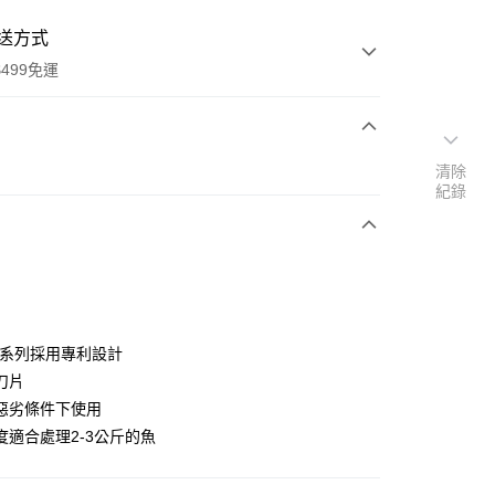
送方式
499免運
次付款
清除
紀錄
付款
or系列採用專利設計
刀片
惡劣條件下使用
y
度適合處理2-3公斤的魚
享後付