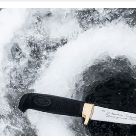
貨到付款
求債權轉
２．關於
每筆NT$1
https://aft
３．未成
「AFTE
任。
４．使用「
即時審查
結果請求
５．嚴禁
形，恩沛
動。