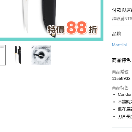
付款與運
超取滿NT$
付款方式
品牌
信用卡一
Marttiini
超商取貨
商品特色
LINE Pay
商品編號
Apple Pay
11558932
商品特色
街口支付
Cond
悠遊付
不鏽鋼
能在最
Google Pa
刀片長
全盈+PAY
AFTEE先