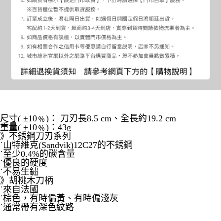
尺寸( ±10﹪)： 刀刃長8.5 cm、全長約19.2 cm
重量( ±10﹪)：43g
》不銹鋼刀刃系列
˙山特維克(Sandvik)12C27的不銹鋼
˙至少0.4%的碳含量
˙優良的硬度
˙不易生鏽
》胡桃木刀柄
˙來自法國
˙棕色，有時偏黃、有時偏淺灰
˙通常帶有深色紋路