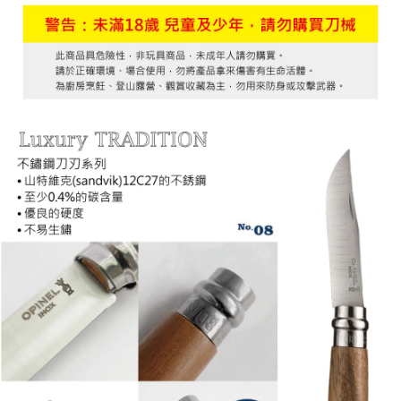
7-11取貨付款
３．收到繳費通知簡訊後14天內，點擊此簡訊中的連結，可透過四大超商／
ATM／網路銀行／等多元方式進行付款，方視為交易完成。
每筆NT$60，滿NT$799(含以上)免運費
※ 請注意：結帳手續完成當下不需立刻繳費，但若您需要取消訂單，請聯絡
購買商品的店家。未經商家同意取消之訂單仍視為有效，需透過AFTEE先享
宅配
後付繳納相關費用。
每筆NT$100，滿NT$799(含以上)免運費
※ 交易是否成功請以「AFTEE先享後付 」之結帳頁面顯示為準，若有關於
是否繳費成功／繳費後需取消欲退款等相關疑問，請聯繫「AFTEE先享後付
客戶支援中心」
https://netprotections.freshdesk.com/support/home
付款後門市自取
免運費
【注意事項】
１．透過由恩沛科技股份有限公司提供之「AFTEE先享後付」服務完成之交
貨到付款
易，需依本服務之必要範圍內提供個人資料，並將交易相關給付款項請求債
權轉讓予恩沛科技股份有限公司。
每筆NT$130，滿NT$3,000(含以上)免運費
２．關於個人資料處理事宜，請瀏覽以下網址：
https://aftee.tw/terms/#terms3
３．未成年的使用者請事先徵得法定代理人或監護人之同意方可使用
「AFTEE先享後付」，若未經同意申辦者引起之損失，本公司不負相關責
任。
４．使用「AFTEE先享後付」時，將依據個別帳號之用戶狀況，依本公司即
時審查核予不同之上限額度；若仍有額度不足之情形，本公司將視審查結果
請求用戶進行身份認證。
５．嚴禁一人註冊多個帳號或使用他人資訊註冊。若發現惡意使用之情形，
恩沛科技股份有限公司將有權停止該用戶之使用額度並採取法律行動。