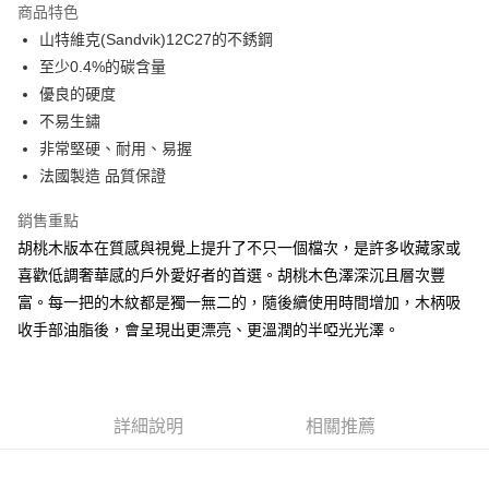
商品特色
Apple Pay
山特維克(Sandvik)12C27的不銹鋼
至少0.4%的碳含量
街口支付
優良的硬度
悠遊付
不易生鏽
非常堅硬、耐用、易握
Google Pay
法國製造 品質保證
全盈+PAY
銷售重點
AFTEE先享後付
胡桃木版本在質感與視覺上提升了不只一個檔次，是許多收藏家或
相關說明
喜歡低調奢華感的戶外愛好者的首選。胡桃木色澤深沉且層次豐
【關於「AFTEE先享後付」】
富。每一把的木紋都是獨一無二的，隨後續使用時間增加，木柄吸
ATM付款
AFTEE先享後付是「在收到商品之後才付款」的支付方式。 讓您購物簡單
便利好安心！
收手部油脂後，會呈現出更漂亮、更溫潤的半啞光光澤。
貨到付款
１．簡單：不需註冊會員、不需綁卡、不需儲值。
２．便利：只要手機號碼，簡訊認證，即可結帳。
３．安心：先確認商品／服務後，再付款。
運送方式
【「AFTEE先享後付」結帳流程】
詳細說明
相關推薦
全家取貨付款
１．於結帳方式選擇「AFTEE先享後付」後，將跳轉至「AFTEE先享後付」
每筆NT$60，滿NT$499(含以上)免運費
結帳頁面，進行簡訊認證並確認金額後，即可完成結帳。
２．訂單成立數日內，您將收到繳費通知簡訊。