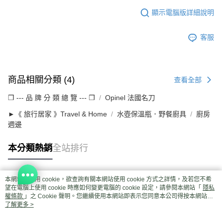
顯示電腦版詳細說明
客服
商品相關分類 (4)
查看全部
❒ --- 品 牌 分 類 總 覽 --- ❒
Opinel 法國名刀
►《 旅行居家 》Travel & Home
水壺保溫瓶．野餐廚具
廚房
週邊
本分類熱銷
全站排行
本網站中使用 cookie，欲查詢有關本網站使用 cookie 方式之詳情，及若您不希
熱門標籤
望在電腦上使用 cookie 時應如何變更電腦的 cookie 設定，請參閱本網站「
隱私
權條款
」之 Cookie 聲明。您繼續使用本網站即表示您同意本公司得按本網站使
用條款之 Cookie 聲明使用 cookie。
了解更多 >