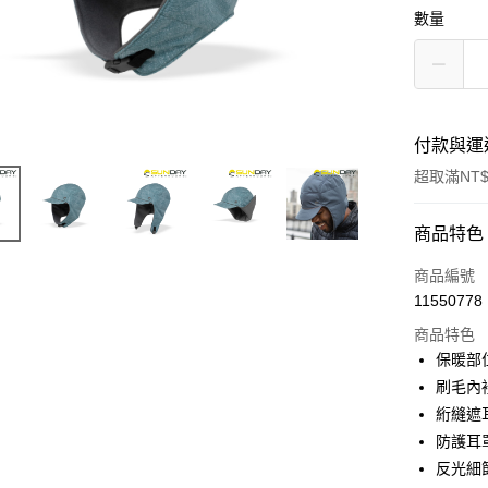
數量
付款與運
超取滿NT$
付款方式
商品特色
信用卡一
商品編號
11550778
超商取貨
商品特色
LINE Pay
保暖部位
刷毛內裡
Apple Pay
絎縫遮
街口支付
防護耳
反光細
悠遊付