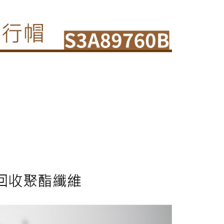
00，滿NT$799(含以上)免運費
援中心」
https://netprotections.freshdesk.com/support/home
市自取
項】
恩沛科技股份有限公司提供之「AFTEE先享後付」服務完成之
依本服務之必要範圍內提供個人資料，並將交易相關給付款項請
讓予恩沛科技股份有限公司。
個人資料處理事宜，請瀏覽以下網址：
30，滿NT$3,000(含以上)免運費
ee.tw/terms/#terms3
年的使用者請事先徵得法定代理人或監護人之同意方可使用
E先享後付」，若未經同意申辦者引起之損失，本公司不負相關責
AFTEE先享後付」時，將依據個別帳號之用戶狀況，依本公司
核予不同之上限額度；若仍有額度不足之情形，本公司將視審查
用戶進行身份認證。
一人註冊多個帳號或使用他人資訊註冊。若發現惡意使用之情
科技股份有限公司將有權停止該用戶之使用額度並採取法律行