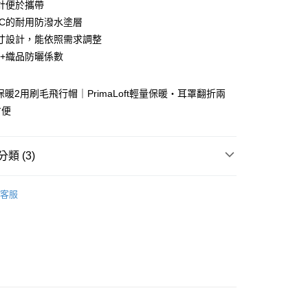
計便於攜帶
y
FC的耐用防潑水塗層
寸設計，能依照需求調整
50+織品防曬係數
享後付
保暖2用刷毛飛行帽｜PrimaLoft輕量保暖・耳罩翻折兩
FTEE先享後付」】
先享後付是「在收到商品之後才付款」的支付方式。 讓您購物簡單
方便
心！
：不需註冊會員、不需綁卡、不需儲值。
：只要手機號碼，簡訊認證，即可結帳。
類 (3)
：先確認商品／服務後，再付款。
牌 分 類 總 覽 --- ❒
Sunday Afternoons 遮陽帽
EE先享後付」結帳流程】
客服
方式選擇「AFTEE先享後付」後，將跳轉至「AFTEE先享後
付款
總覽 》
頁面，進行簡訊認證並確認金額後，即可完成結帳。
0，滿NT$499(含以上)免運費
成立數日內，您將收到繳費通知簡訊。
 》Accessories
保暖配件
保暖帽
費通知簡訊後14天內，點擊此簡訊中的連結，可透過四大超商
網路銀行／等多元方式進行付款，方視為交易完成。
付款
：結帳手續完成當下不需立刻繳費，但若您需要取消訂單，請聯
0，滿NT$799(含以上)免運費
的店家。未經商家同意取消之訂單仍視為有效，需透過AFTEE
繳納相關費用。
否成功請以「AFTEE先享後付 」之結帳頁面顯示為準，若有關於
功／繳費後需取消欲退款等相關疑問，請聯繫「AFTEE先享後