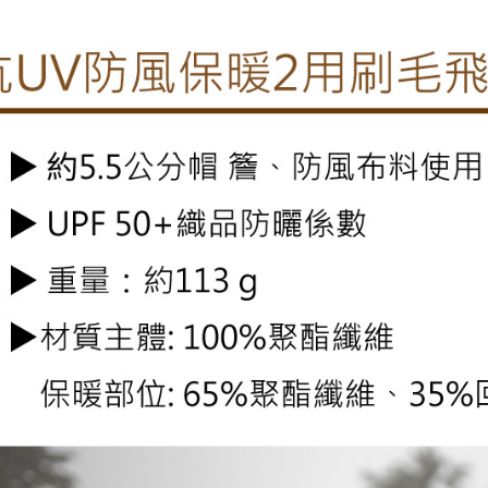
每筆NT$1
付客戶支
付款後門
【注意事
免運費
１．透過由
交易，需
貨到付款
求債權轉
２．關於
每筆NT$1
https://aft
３．未成
「AFTE
任。
４．使用「
即時審查
結果請求
５．嚴禁
形，恩沛
動。