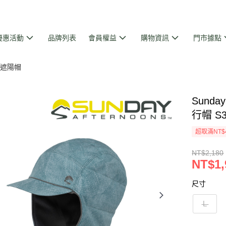
優惠活動
品牌列表
會員權益
購物資訊
門市據點
ns 遮陽帽
Sunda
行帽 S
超取滿NT$
NT$2,180
NT$1,
尺寸
Ｌ