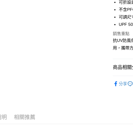
可折設
Google Pa
不含P
可調尺
全盈+PAY
UPF 
AFTEE先
銷售重點
相關說明
抗UV防風
【關於「A
ATM付款
AFTEE
用，攜帶
便利好安
貨到付款
１．簡單
２．便利
商品相關分
３．安心
運送方式
❒ --- 品 
【「AFT
分享
１．於結帳
全家取貨
►《 商品
付」結帳
每筆NT$6
２．訂單
►《 機能配件
３．收到繳
／ATM／
7-11取貨
※ 請注意
每筆NT$6
說明
相關推薦
絡購買商品
先享後付
宅配
※ 交易是
是否繳費成