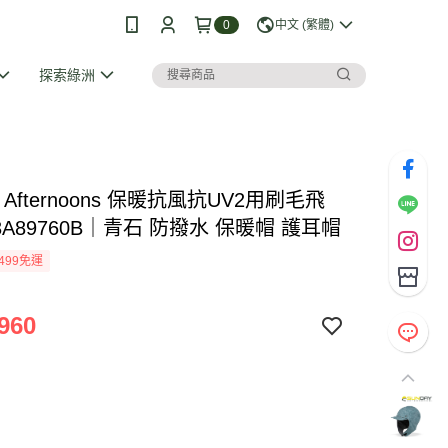
0
中文 (繁體)
探索綠洲
y Afternoons 保暖抗風抗UV2用刷毛飛
3A89760B｜青石 防撥水 保暖帽 護耳帽
499免運
960