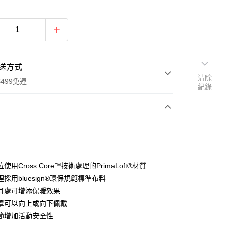
送方式
清除
499免運
紀錄
次付款
付款
使用Cross Core™技術處理的PrimaLoft®材質
採用bluesign®環保規範標準布料
耳處可增添保暖效果
罩可以向上或向下佩戴
節增加活動安全性