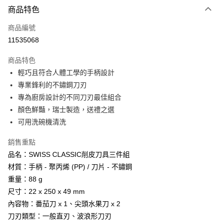
商品特色
LINE Pay
商品編號
Apple Pay
11535068
街口支付
商品特色
悠遊付
輕巧且符合人體工學的手柄設計
Google Pay
專業鋒利的不鏽鋼刀刃
專為廚房設計的不同刀刃最佳組合
全盈+PAY
顏色鮮豔，瑞士製造，送禮之選
AFTEE先享後付
可用洗碗機清洗
相關說明
銷售重點
【關於「AFTEE先享後付」】
ATM付款
AFTEE先享後付是「在收到商品之後才付款」的支付方式。 讓您購物簡單
品名：SWISS CLASSIC削皮刀具三件組
便利好安心！
材質：手柄 - 聚丙烯 (PP) / 刀片 - 不鏽鋼
貨到付款
１．簡單：不需註冊會員、不需綁卡、不需儲值。
２．便利：只要手機號碼，簡訊認證，即可結帳。
重量：88 g
３．安心：先確認商品／服務後，再付款。
尺寸：22 x 250 x 49 mm
運送方式
內容物：番茄刀 x 1、尖頭水果刀 x 2
【「AFTEE先享後付」結帳流程】
全家取貨付款
１．於結帳方式選擇「AFTEE先享後付」後，將跳轉至「AFTEE先享後付」
刀刃類型：一般直刃、波浪形刀刃