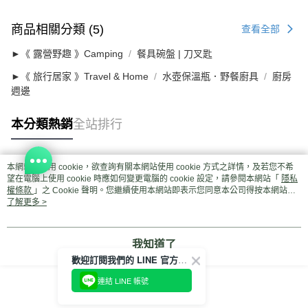
商品相關分類 (5)
查看全部
►《 露營野趣 》Camping
餐具碗盤 | 刀叉匙
►《 旅行居家 》Travel & Home
水壺保溫瓶．野餐廚具
廚房
週邊
本分類熱銷
全站排行
本網站中使用 cookie，欲查詢有關本網站使用 cookie 方式之詳情，及若您不希
熱門標籤
望在電腦上使用 cookie 時應如何變更電腦的 cookie 設定，請參閱本網站「
隱私
權條款
」之 Cookie 聲明。您繼續使用本網站即表示您同意本公司得按本網站使
用條款之 Cookie 聲明使用 cookie。
了解更多 >
我知道了
歡迎訂閱我們的 LINE 官方帳號
連結 LINE 帳號