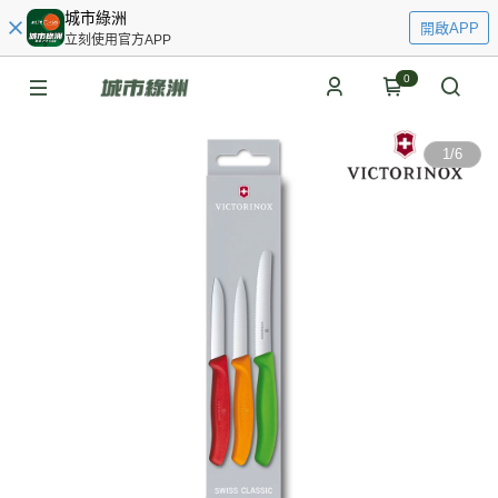
城市綠洲
開啟APP
立刻使用官方APP
0
1
/
6