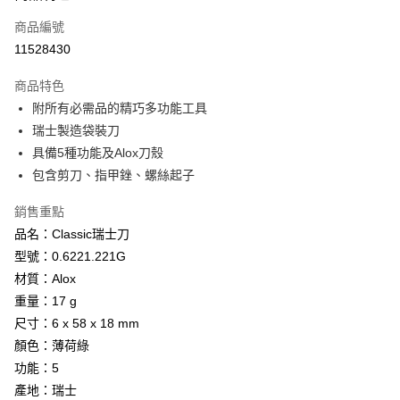
商品編號
Apple Pay
11528430
街口支付
商品特色
悠遊付
附所有必需品的精巧多功能工具
Google Pay
瑞士製造袋裝刀
具備5種功能及Alox刀殼
全盈+PAY
包含剪刀、指甲銼、螺絲起子
AFTEE先享後付
銷售重點
相關說明
品名：Classic瑞士刀
【關於「AFTEE先享後付」】
ATM付款
AFTEE先享後付是「在收到商品之後才付款」的支付方式。 讓您購物簡單
型號：0.6221.221G
便利好安心！
材質：Alox
貨到付款
１．簡單：不需註冊會員、不需綁卡、不需儲值。
２．便利：只要手機號碼，簡訊認證，即可結帳。
重量：17 g
３．安心：先確認商品／服務後，再付款。
尺寸：6 x 58 x 18 mm
運送方式
顏色：薄荷綠
【「AFTEE先享後付」結帳流程】
全家取貨付款
１．於結帳方式選擇「AFTEE先享後付」後，將跳轉至「AFTEE先享後付」
功能：5
每筆NT$60，滿NT$499(含以上)免運費
結帳頁面，進行簡訊認證並確認金額後，即可完成結帳。
產地：瑞士
２．訂單成立數日內，您將收到繳費通知簡訊。