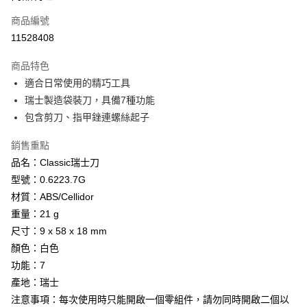
商品編號
Apple Pay
11528408
街口支付
商品特色
悠遊付
適合日常使用的精巧工具
Google Pay
瑞士製造袋裝刀，具備7種功能
包含剪刀、指甲銼連螺絲起子
全盈+PAY
銷售重點
AFTEE先享後付
品名：Classic瑞士刀
相關說明
型號：0.6223.7G
【關於「AFTEE先享後付」】
ATM付款
AFTEE先享後付是「在收到商品之後才付款」的支付方式。 讓您購物簡單
材質：ABS/Cellidor
便利好安心！
重量：21 g
貨到付款
１．簡單：不需註冊會員、不需綁卡、不需儲值。
２．便利：只要手機號碼，簡訊認證，即可結帳。
尺寸：9 x 58 x 18 mm
３．安心：先確認商品／服務後，再付款。
顏色：白色
運送方式
功能：7
【「AFTEE先享後付」結帳流程】
全家取貨付款
１．於結帳方式選擇「AFTEE先享後付」後，將跳轉至「AFTEE先享後付」
產地：瑞士
每筆NT$60，滿NT$499(含以上)免運費
結帳頁面，進行簡訊認證並確認金額後，即可完成結帳。
注意事項：每次使用時只能開啟一個零組件，請勿同時開啟二個以
２．訂單成立數日內，您將收到繳費通知簡訊。