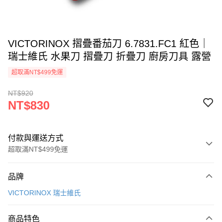
VICTORINOX 摺疊番茄刀 6.7831.FC1 紅色｜
瑞士維氏 水果刀 摺疊刀 折疊刀 廚房刀具 露營
超取滿NT$499免運
NT$920
NT$830
付款與運送方式
超取滿NT$499免運
付款方式
品牌
信用卡一次付款
VICTORINOX 瑞士維氏
超商取貨付款
商品特色
LINE Pay