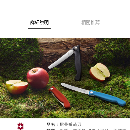
7-11取貨付款
３．收到繳費通知簡訊後14天內，點擊此簡訊中的連結，可透過四大超商／
ATM／網路銀行／等多元方式進行付款，方視為交易完成。
每筆NT$60，滿NT$799(含以上)免運費
※ 請注意：結帳手續完成當下不需立刻繳費，但若您需要取消訂單，請聯絡
購買商品的店家。未經商家同意取消之訂單仍視為有效，需透過AFTEE先享
宅配
詳細說明
相關推薦
後付繳納相關費用。
每筆NT$100，滿NT$799(含以上)免運費
※ 交易是否成功請以「AFTEE先享後付 」之結帳頁面顯示為準，若有關於
是否繳費成功／繳費後需取消欲退款等相關疑問，請聯繫「AFTEE先享後付
客戶支援中心」
https://netprotections.freshdesk.com/support/home
付款後門市自取
免運費
【注意事項】
１．透過由恩沛科技股份有限公司提供之「AFTEE先享後付」服務完成之交
貨到付款
易，需依本服務之必要範圍內提供個人資料，並將交易相關給付款項請求債
權轉讓予恩沛科技股份有限公司。
每筆NT$130，滿NT$3,000(含以上)免運費
２．關於個人資料處理事宜，請瀏覽以下網址：
https://aftee.tw/terms/#terms3
３．未成年的使用者請事先徵得法定代理人或監護人之同意方可使用
「AFTEE先享後付」，若未經同意申辦者引起之損失，本公司不負相關責
任。
４．使用「AFTEE先享後付」時，將依據個別帳號之用戶狀況，依本公司即
時審查核予不同之上限額度；若仍有額度不足之情形，本公司將視審查結果
請求用戶進行身份認證。
５．嚴禁一人註冊多個帳號或使用他人資訊註冊。若發現惡意使用之情形，
恩沛科技股份有限公司將有權停止該用戶之使用額度並採取法律行動。