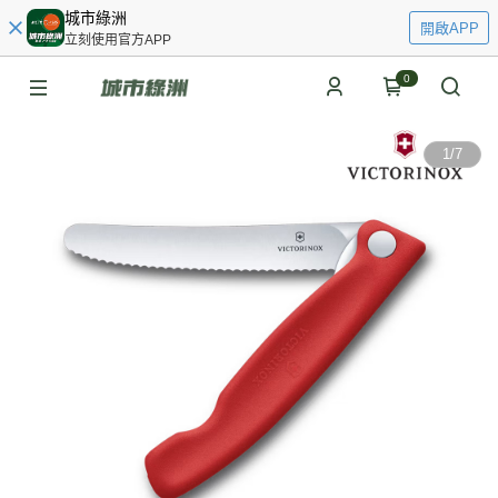
城市綠洲
開啟APP
立刻使用官方APP
0
1
/
7