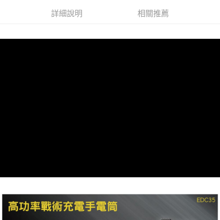
每筆NT$60，滿NT$799(含以上)免運費
３．收到繳費通知簡訊後14天內，點擊此簡訊中的連結，可透過四大超商／
詳細說明
相關推薦
ATM／網路銀行／等多元方式進行付款，方視為交易完成。
宅配
※ 請注意：結帳手續完成當下不需立刻繳費，但若您需要取消訂單，請聯絡
每筆NT$100，滿NT$799(含以上)免運費
購買商品的店家。未經商家同意取消之訂單仍視為有效，需透過AFTEE先享
後付繳納相關費用。
付款後門市自取
※ 交易是否成功請以「AFTEE先享後付 」之結帳頁面顯示為準，若有關於
是否繳費成功／繳費後需取消欲退款等相關疑問，請聯繫「AFTEE先享後付
免運費
客戶支援中心」
https://netprotections.freshdesk.com/support/home
【注意事項】
１．透過由恩沛科技股份有限公司提供之「AFTEE先享後付」服務完成之交
易，需依本服務之必要範圍內提供個人資料，並將交易相關給付款項請求債
權轉讓予恩沛科技股份有限公司。
２．關於個人資料處理事宜，請瀏覽以下網址：
https://aftee.tw/terms/#terms3
３．未成年的使用者請事先徵得法定代理人或監護人之同意方可使用
「AFTEE先享後付」，若未經同意申辦者引起之損失，本公司不負相關責
任。
４．使用「AFTEE先享後付」時，將依據個別帳號之用戶狀況，依本公司即
時審查核予不同之上限額度；若仍有額度不足之情形，本公司將視審查結果
請求用戶進行身份認證。
５．嚴禁一人註冊多個帳號或使用他人資訊註冊。若發現惡意使用之情形，
恩沛科技股份有限公司將有權停止該用戶之使用額度並採取法律行動。