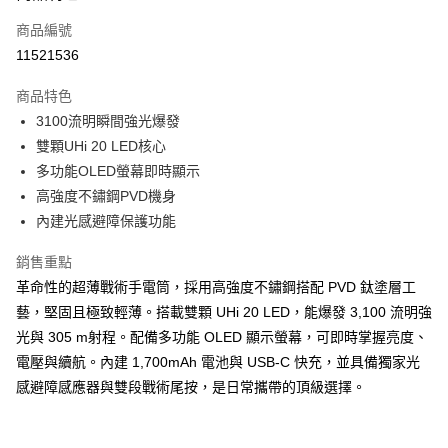
商品編號
Apple Pay
11521536
街口支付
商品特色
悠遊付
3100流明瞬間強光爆發
Google Pay
雙顆UHi 20 LED核心
多功能OLED螢幕即時顯示
全盈+PAY
高強度不鏽鋼PVD機身
AFTEE先享後付
內建光感避障保護功能
相關說明
銷售重點
【關於「AFTEE先享後付」】
ATM付款
AFTEE先享後付是「在收到商品之後才付款」的支付方式。 讓您購物簡單
革命性的超薄戰術手電筒，採用高強度不鏽鋼搭配 PVD 鈦塗層工
便利好安心！
藝，堅固且極致輕薄。搭載雙顆 UHi 20 LED，能爆發 3,100 流明強
１．簡單：不需註冊會員、不需綁卡、不需儲值。
運送方式
２．便利：只要手機號碼，簡訊認證，即可結帳。
光與 305 m射程。配備多功能 OLED 顯示螢幕，可即時掌握亮度、
３．安心：先確認商品／服務後，再付款。
全家取貨付款
電壓與續航。內建 1,700mAh 電池與 USB-C 快充，並具備獨家光
每筆NT$60，滿NT$499(含以上)免運費
感避障感應器與雙段戰術尾按，是日常攜帶的頂級選擇。
【「AFTEE先享後付」結帳流程】
１．於結帳方式選擇「AFTEE先享後付」後，將跳轉至「AFTEE先享後付」
7-11取貨付款
結帳頁面，進行簡訊認證並確認金額後，即可完成結帳。
２．訂單成立數日內，您將收到繳費通知簡訊。