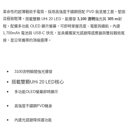
革命性的超薄戰術手電筒，採用高強度不鏽鋼搭配 PVD 鈦塗層工藝，堅固
且極致輕薄。
搭載雙顆 UHi 20 LED，能爆發
強光與
射
3,100 流明
305 m
程。配備多功能 OLED 顯示螢幕，可即時掌握亮度、電壓與續航。內建
1,700mAh 電池與 USB-C 快充，並具備獨家光感避障感應器與雙段戰術尾
按，是日常攜帶的頂級選擇。
3100流明瞬間強光爆發
搭載雙顆UHi 20 LED核心
多功能OLED螢幕即時顯示
高強度不鏽鋼PVD機身
內建光感避障保護功能