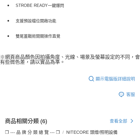
STROBE READY一鍵爆閃
支援預設檔位開啟功能
雙尾蓋戰術開關操作直覺
※網頁商品顏色因拍攝角度、光線、場景及螢幕設定的不同，會
有些微色差，請以實品為準。
顯示電腦版詳細說明
客服
商品相關分類 (6)
查看全部
❒ --- 品 牌 分 類 總 覽 --- ❒
NITECORE 頭燈/照明設備